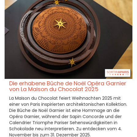
Die erhabene Bûche de Noël Opéra Garnier
von La Maison du Chocolat 2025
La Maison du Chocolat feiert Weihnachten 2025 mit
einer von Paris inspirierten architektonischen Kollektion.
Die Bûche de Noël Garnier ist eine Hommage an die
Opéra Garnier, während der Sapin Concorde und der
Calendrier Triomphe Pariser Sehenswürdigkeiten in
Schokolade neu interpretieren. Zu entdecken vom 4.
November bis zum 31. Dezember 2025.