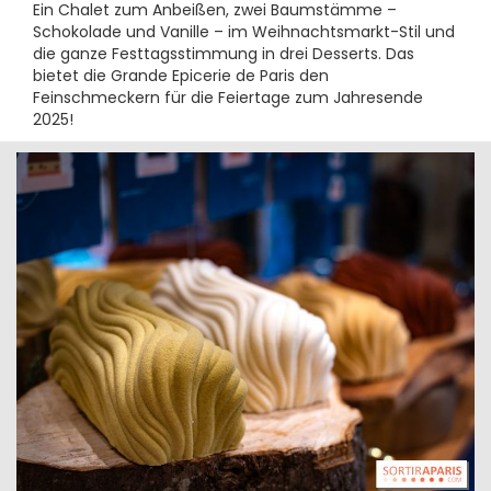
Ein Chalet zum Anbeißen, zwei Baumstämme –
Schokolade und Vanille – im Weihnachtsmarkt-Stil und
die ganze Festtagsstimmung in drei Desserts. Das
bietet die Grande Epicerie de Paris den
Feinschmeckern für die Feiertage zum Jahresende
2025!