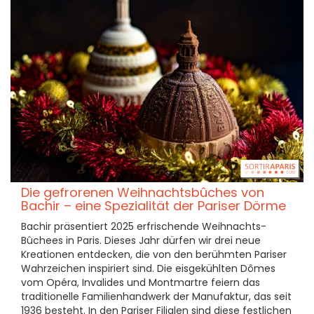
Die gefrorenen Weihnachtsbûches von
Bachir – eine Spezialität der Pariser Dörme
Bachir präsentiert 2025 erfrischende Weihnachts-
Bûchees in Paris. Dieses Jahr dürfen wir drei neue
Kreationen entdecken, die von den berühmten Pariser
Wahrzeichen inspiriert sind. Die eisgekühlten Dômes
vom Opéra, Invalides und Montmartre feiern das
traditionelle Familienhandwerk der Manufaktur, das seit
1936 besteht. In den Pariser Filialen sind diese festlichen