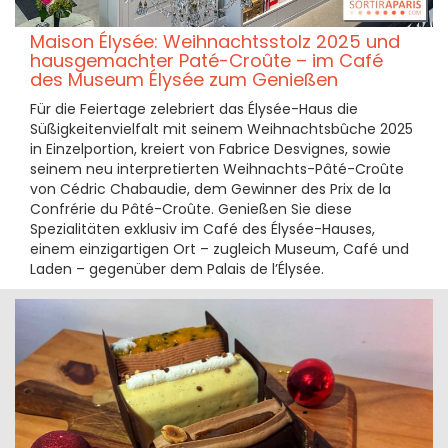
Maison Élysée: Weihnachtsstolz 2025 und
hausgemachter Paté-Croûte – im Café
des Museum Élysée zum Genießen
Für die Feiertage zelebriert das Élysée-Haus die
Süßigkeitenvielfalt mit seinem Weihnachtsbûche 2025
in Einzelportion, kreiert von Fabrice Desvignes, sowie
seinem neu interpretierten Weihnachts-Pâté-Croûte
von Cédric Chabaudie, dem Gewinner des Prix de la
Confrérie du Pâté-Croûte. Genießen Sie diese
Spezialitäten exklusiv im Café des Élysée-Hauses,
einem einzigartigen Ort – zugleich Museum, Café und
Laden – gegenüber dem Palais de l’Élysée.