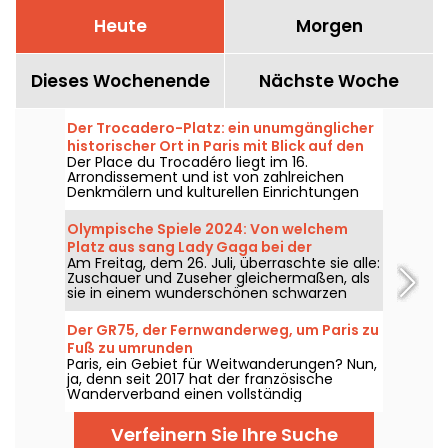
Heute
Morgen
Dieses Wochenende
Nächste Woche
Der Trocadero-Platz: ein unumgänglicher
historischer Ort in Paris mit Blick auf den
Der Place du Trocadéro liegt im 16.
Eiffelturm
Arrondissement und ist von zahlreichen
Denkmälern und kulturellen Einrichtungen
gesäumt. Er zieht sowohl Touristen als auch
alteingesessene Pariser an, da er einen
Olympische Spiele 2024: Von welchem
atemberaubenden Blick auf den Eiffelturm
Platz aus sang Lady Gaga bei der
bietet.
Am Freitag, dem 26. Juli, überraschte sie alle:
Eröffnungsfeier?
Zuschauer und Zuseher gleichermaßen, als
sie in einem wunderschönen schwarzen
Kleid erschien, das mit rosafarbenen
Pompons umrandet war. Aber wo befand
Der GR75, der Fernwanderweg, um Paris zu
sich die Sängerin? Ist der Ort für die
Fuß zu umrunden
Öffentlichkeit zugänglich?
Paris, ein Gebiet für Weitwanderungen? Nun,
ja, denn seit 2017 hat der französische
Wanderverband einen vollständig
markierten Wanderweg für alle
Wanderfreunde geöffnet, um Paris zu
Verfeinern Sie Ihre Suche
umrunden.