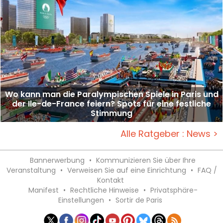
Wo kann man die Paralympischen Spiele in Paris und
der Ile-de-France feiern? Spots für eine festliche
Stimmung
Alle Ratgeber : News >
Bannerwerbung
•
Kommunizieren Sie über Ihre
Veranstaltung
•
Verweisen Sie auf eine Einrichtung
•
FAQ /
Kontakt
Manifest
•
Rechtliche Hinweise
•
Privatsphäre-
Einstellungen
•
Sortir de Paris