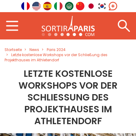
Startseite
News
Paris 2024
Letzte kostenlose Workshops vor der Schließung des
Projekthauses im Athletendorf
LETZTE KOSTENLOSE
WORKSHOPS VOR DER
SCHLIESSUNG DES P
ROJEKTHAUSES IM A
THLETENDORF