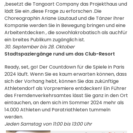
,
besetzt die Tangoart Company das
Projekthaus und
lädt Sie ein
,
diese
Frage
zu erforschen
.
Die
Choreographin Ariane Liautaud und
die Tänzer ihrer
Kompanie werden
Sie in Bewegung bringen und eine
Arbeit
entdecken
, die sowohl
akrobatisch
als auch
für
ein breites Publikum zugänglich
ist.
30. September bis 28. Oktober
Stadtspaziergänge rund um das Club-Resort
Ready, set, go! Der Countdown für die Spiele in Paris
2024 läuft. Wenn Sie es kaum erwarten können, dass
sich der Vorhang hebt, können Sie das zukünftige
Athletendorf als Vorpremiere entdecken! Ein Führer
des Fremdenverkehrsamtes lässt Sie ganz in den Ort
eintauchen, an dem sich im Sommer 2024 mehr als
14.000 Athleten und Paratriathleten tummeln
werden.
Jeden Samstag von 11:00 bis 13:00 Uhr