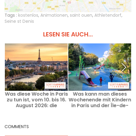
Tags :
kostenlos
,
Animationen
,
saint ouen
,
Athletendorf
,
Seine st Denis
LESEN SIE AUCH...
Was diese Woche in Paris
Was kann man dieses
zu tun ist, vom 10. bis 16.
Wochenende mit Kindern
August 2026: die
in Paris und der Île-de-
absoluten Highlights
France unternehmen –
vom 8. bis 9. August
2026?
COMMENTS