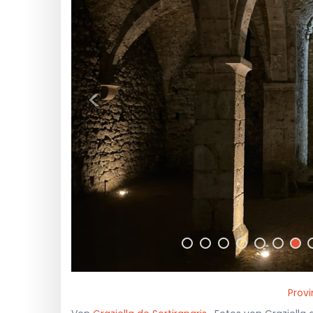
<
Provi