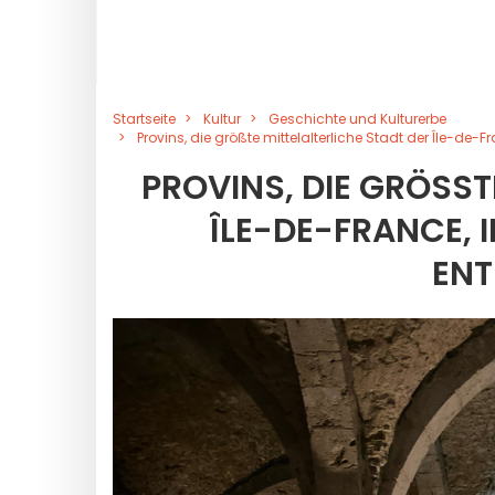
Startseite
Kultur
Geschichte und Kulturerbe
Provins, die größte mittelalterliche Stadt der Île-de-F
PROVINS, DIE GRÖSSTE
LE-DE-FRANCE, IN
NTD