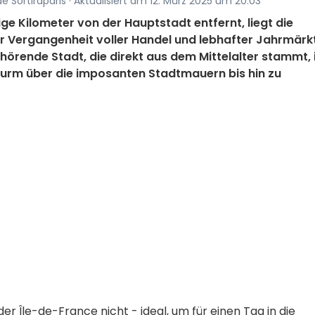
de Sortiraparis · Aktualisiert am 12. März 2025 um 20:03
e Kilometer von der Hauptstadt entfernt, liegt die
iner Vergangenheit voller Handel und lebhafter Jahrmärk
örende Stadt, die direkt aus dem Mittelalter stammt, 
turm über die imposanten Stadtmauern bis hin zu
er Île-de-France nicht - ideal, um für einen Tag in die