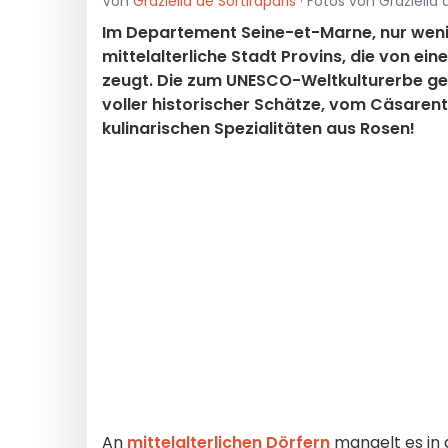
Von
Graziella de Sortiraparis
· Fotos von Graziella 
Im Departement Seine-et-Marne, nur wenig
mittelalterliche Stadt Provins, die von e
zeugt. Die zum UNESCO-Weltkulturerbe geh
voller historischer Schätze, vom Cäsaren
kulinarischen Spezialitäten aus Rosen!
An
mittelalterlichen Dörfern
mangelt es in d