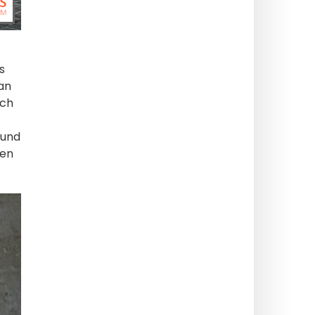
s
an
ach
 und
hen