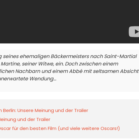
ng seines ehemaligen Bäckermeisters nach Saint-Martial
ei Martine, seiner Witwe, ein. Doch zwischen einem
lichen Nachbarn und einem Abbé mit seltsamen Absich
 unerwartete Wendung...
Berlin: Unsere Meinung und der Trailer
einung und der Trailer
car für den besten Film (und viele weitere Oscars!)