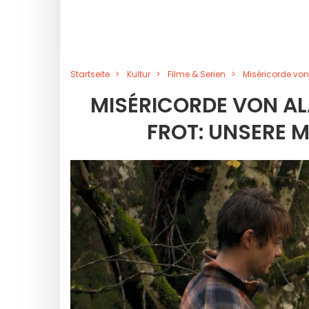
Startseite
Kultur
Filme & Serien
Miséricorde von
MISÉRICORDE VON ALA
FROT: UNSERE M