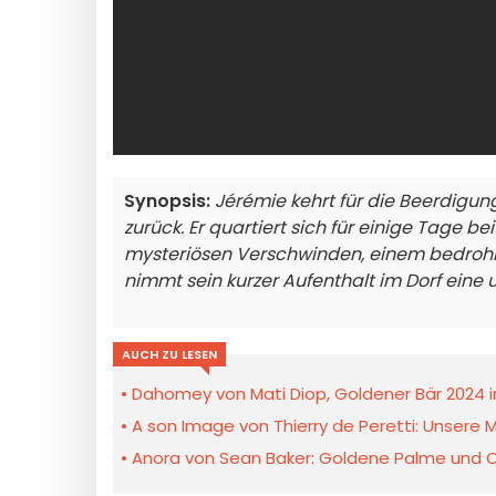
Synopsis:
Jérémie kehrt für die Beerdigu
zurück. Er quartiert sich für einige Tage b
mysteriösen Verschwinden, einem bedroh
nimmt sein kurzer Aufenthalt im Dorf eine
AUCH ZU LESEN
Dahomey von Mati Diop, Goldener Bär 2024 in 
A son Image von Thierry de Peretti: Unsere M
Anora von Sean Baker: Goldene Palme und Os