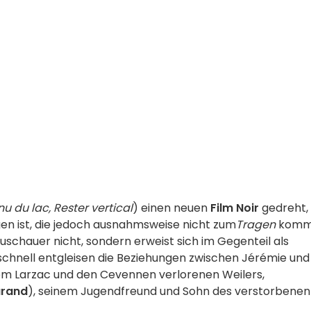
nu du lac, Rester vertical
) einen neuen
Film Noir
gedreht,
n ist, die jedoch ausnahmsweise nicht zum
Tragen
komm
uschauer nicht, sondern erweist sich im Gegenteil als
 schnell entgleisen die Beziehungen zwischen Jérémie und
m Larzac und den Cevennen verlorenen Weilers,
urand
), seinem Jugendfreund und Sohn des verstorbenen