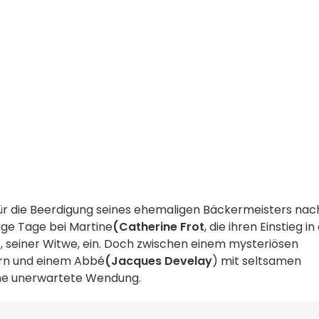
für die Beerdigung seines ehemaligen Bäckermeisters nac
inige Tage bei Martine
(Catherine Frot
, die ihren Einstieg in
, seiner Witwe, ein. Doch zwischen einem mysteriösen
rn und einem Abbé
(Jacques Develay
) mit seltsamen
ine unerwartete Wendung.