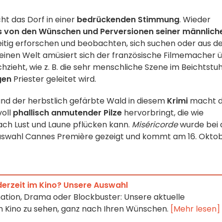
t das Dorf in einer
bedrückenden Stimmung
. Wieder
s von den Wünschen und Perversionen seiner männlich
seitig erforschen und beobachten, sich suchen oder aus 
leinen Welt amüsiert sich der französische Filmemacher 
chzieht, wie z. B. die sehr menschliche Szene im Beichtstuh
gen
Priester geleitet wird.
 und der herbstlich gefärbte Wald in diesem
Krimi
macht 
voll
phallisch anmutender Pilze
hervorbringt, die wie
ach Lust und Laune pflücken kann.
Miséricorde
wurde bei 
 Auswahl Cannes Première gezeigt und kommt am 16. Okto
derzeit im Kino? Unsere Auswahl
ation, Drama oder Blockbuster: Unsere aktuelle
 im Kino zu sehen, ganz nach Ihren Wünschen.
[Mehr lesen]