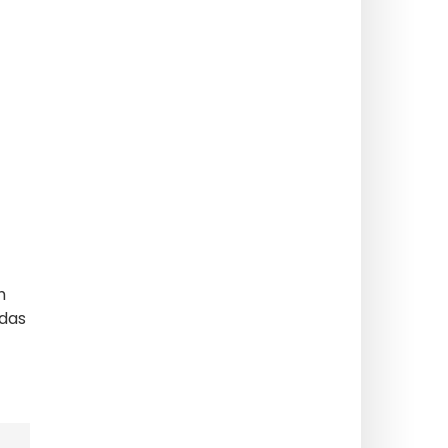
h
 das