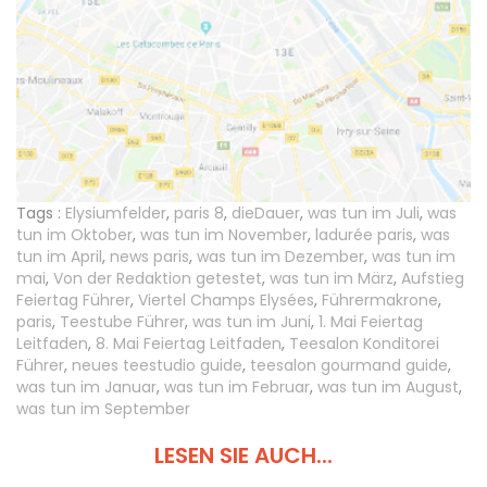
Tags :
Elysiumfelder
,
paris 8
,
dieDauer
,
was tun im Juli
,
was
tun im Oktober
,
was tun im November
,
ladurée paris
,
was
tun im April
,
news paris
,
was tun im Dezember
,
was tun im
mai
,
Von der Redaktion getestet
,
was tun im März
,
Aufstieg
Feiertag Führer
,
Viertel Champs Elysées
,
Führermakrone
,
paris
,
Teestube Führer
,
was tun im Juni
,
1. Mai Feiertag
Leitfaden
,
8. Mai Feiertag Leitfaden
,
Teesalon Konditorei
Führer
,
neues teestudio guide
,
teesalon gourmand guide
,
was tun im Januar
,
was tun im Februar
,
was tun im August
,
was tun im September
LESEN SIE AUCH...