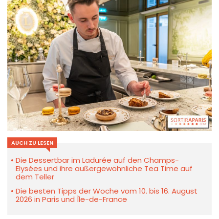
AUCH ZU LESEN
Die Dessertbar im Ladurée auf den Champs-
Elysées und ihre außergewöhnliche Tea Time auf
dem Teller
Die besten Tipps der Woche vom 10. bis 16. August
2026 in Paris und Île-de-France