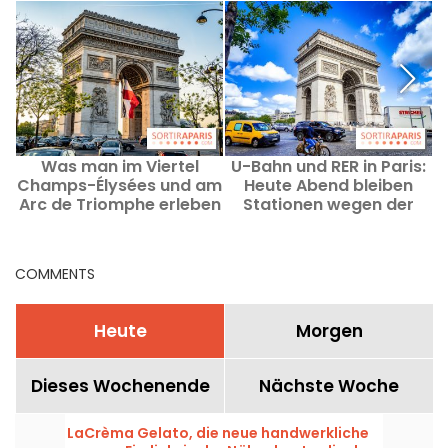
Was man im Viertel
U-Bahn und RER in Paris:
Champs-Élysées und am
Heute Abend bleiben
Arc de Triomphe erleben
Stationen wegen der
kann: Ausgehtipps und
Partien Frankreichs und
gute Adressen
Marokkos geschlossen.
COMMENTS
Heute
Morgen
Dieses Wochenende
Nächste Woche
LaCrèma Gelato, die neue handwerkliche