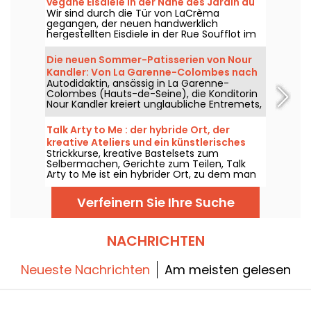
vegane Eisdiele in der Nähe des Jardin du
Wir sind durch die Tür von LaCrèma
Luxembourg und des Panthéon
gegangen, der neuen handwerklich
hergestellten Eisdiele in der Rue Soufflot im
5. Arrondissement von Paris, seit April 2026
geöffnet. Hinter der Theke stehen Roberta
Die neuen Sommer-Patisserien von Nour
und ihre hausgemachten pflanzlichen
Kandler: Von La Garenne-Colombes nach
Gelatos, die Maßstäbe setzen. Wir sagen
Autodidaktin, ansässig in La Garenne-
Paris – und ihre Workshops
Ihnen alles!
Colombes (Hauts-de-Seine), die Konditorin
Nour Kandler kreiert unglaubliche Entremets,
Torten und Flans – alles hausgemacht und
auf Maß bestellbar. Wir haben ihre neue
Talk Arty to Me : der hybride Ort, der
sommerliche Obstkollektion für den
kreative Ateliers und ein künstlerisches
Sommer 2026 getestet und entführen Sie zu
Strickkurse, kreative Bastelsets zum
Restaurant im Marais verbindet.
ihrer Entdeckung.
Selbermachen, Gerichte zum Teilen, Talk
Arty to Me ist ein hybrider Ort, zu dem man
gleichermaßen kommt, um zu gestalten wie
um zu genießen – zwischen künstlerischen
Verfeinern Sie Ihre Suche
Workshops und einem lässigen Saison-
Restaurant.
NACHRICHTEN
Neueste Nachrichten
Am meisten gelesen