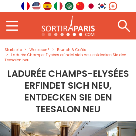
Startseite
Wo essen?
Brunch & Cafés
Ladurée Champs-Elysées erfindet sich neu, entdecken Sie den
Teesalon neu
LADURÉE CHAMPS-ELYSÉES
ERFINDET SICH NEU,
ENTDECKEN SIE DEN
TEESALON NEU