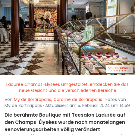
<
>
Ladurée Champs-Elysées umgestaltet, entdecken Sie das
neue Gesicht und die verschiedenen Bereiche
Von
My de Sortiraparis
,
Caroline de Sortiraparis
· Fotos von
My de Sortiraparis · Aktualisiert am 5. Februar 2024 um 14:59
Die berühmte Boutique mit Teesalon Ladurée auf
den Champs-Élysées wurde nach monatelangen
Renovierungsarbeiten völlig verändert