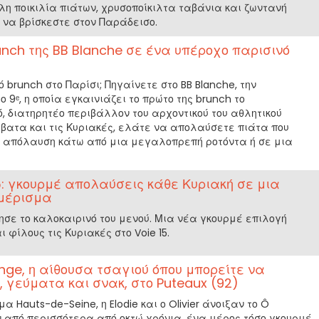
η ποικιλία πιάτων, χρυσοποίκιλτα ταβάνια και ζωντανή
ν να βρίσκεστε στον Παράδεισο.
runch της BB Blanche σε ένα υπέροχο παρισινό
 brunch στο Παρίσι; Πηγαίνετε στο BB Blanche, την
ο 9ᵉ, η οποία εγκαινιάζει το πρώτο της brunch το
, διατηρητέο περιβάλλον του αρχοντικού του αθλητικού
ββατα και τις Κυριακές, ελάτε να απολαύσετε πιάτα που
ι απόλαυση κάτω από μια μεγαλοπρεπή ροτόντα ή σε μια
15: γκουρμέ απολαύσεις κάθε Κυριακή σε μια
αμέρισμα
ρησε το καλοκαιρινό του μενού. Μια νέα γκουρμέ επιλογή
ι φίλους τις Κυριακές στο Voie 15.
ge, η αίθουσα τσαγιού όπου μπορείτε να
 γεύματα και σνακ, στο Puteaux (92)
α Hauts-de-Seine, η Elodie και ο Olivier άνοιξαν το Ô
ν από περισσότερα από οκτώ χρόνια, ένα μέρος τόσο γκουρμέ