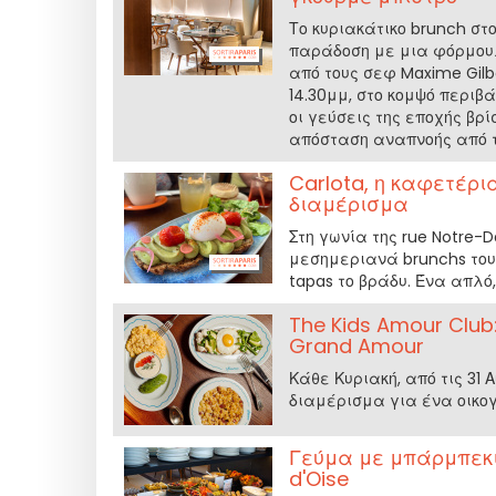
Το κυριακάτικο brunch στο
παράδοση με μια φόρμουλ
από τους σεφ Maxime Gilbe
14.30μμ, στο κομψό περιβ
οι γεύσεις της εποχής βρί
απόσταση αναπνοής από τ
Carlota, η καφετέρι
διαμέρισμα
Στη γωνία της rue Notre-
μεσημεριανά brunchs του,
tapas το βράδυ. Ένα απλό
The Kids Amour Club
Grand Amour
Κάθε Κυριακή, από τις 31 
διαμέρισμα για ένα οικογ
Γεύμα με μπάρμπεκιου
d'Oise