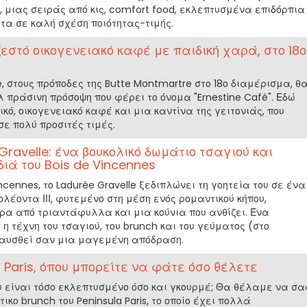
 μιας σειράς από κις, comfort food, εκλεπτυσμένα επιδόρπια
τα σε καλή σχέση ποιότητας-τιμής.
ζεστό οικογενειακό καφέ με παιδική χαρά, στο 18ο
e, στους πρόποδες της Butte Montmartre στο 18ο διαμέρισμα, θ
 πράσινη πρόσοψη που φέρει το όνομα "Ernestine Café". Εδώ
ό, οικογενειακό καφέ και μια καντίνα της γειτονιάς, που
σε πολύ προσιτές τιμές.
 Gravelle: ένα βουκολικό δωμάτιο τσαγιού και
διά του Bois de Vincennes
incennes, το Ladurée Gravelle ξεδιπλώνει τη γοητεία του σε ένα
λέοντα ΙΙΙ, φυτεμένο στη μέση ενός ρομαντικού κήπου,
ρα από τριαντάφυλλα και μια κούνια που ανθίζει. Ένα
η τέχνη του τσαγιού, του brunch και του γεύματος (στο
αυσθεί σαν μια μαγεμένη απόδραση.
a Paris, όπου μπορείτε να φάτε όσο θέλετε
υ είναι τόσο εκλεπτυσμένο όσο και γκουρμέ; Θα θέλαμε να σα
κο brunch του Peninsula Paris, το οποίο έχει πολλά