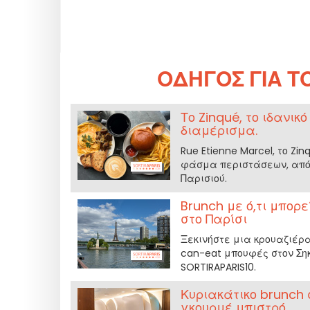
ΟΔΗΓΌΣ ΓΙΑ Τ
Το Zinqué, το ιδανικ
διαμέρισμα.
Rue Etienne Marcel, το Z
φάσμα περιστάσεων, από 
Παρισιού.
Brunch με ό,τι μπορ
στο Παρίσι
Ξεκινήστε μια κρουαζιέρα 
can-eat μπουφές στον Σηκ
SORTIRAPARIS10.
Κυριακάτικο brunch σ
γκουρμέ μπιστρό