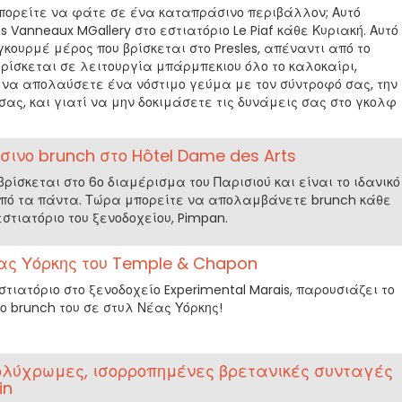
πορείτε να φάτε σε ένα καταπράσινο περιβάλλον; Αυτό
 Vanneaux MGallery στο εστιατόριο Le Piaf κάθε Κυριακή. Αυτό
γκουρμέ μέρος που βρίσκεται στο Presles, απέναντι από το
βρίσκεται σε λειτουργία μπάρμπεκιου όλο το καλοκαίρι,
 να απολαύσετε ένα νόστιμο γεύμα με τον σύντροφό σας, την
 σας, και γιατί να μην δοκιμάσετε τις δυνάμεις σας στο γκολφ
ινο brunch στο Hôtel Dame des Arts
 βρίσκεται στο 6ο διαμέρισμα του Παρισιού και είναι το ιδανικό
πό τα πάντα. Τώρα μπορείτε να απολαμβάνετε brunch κάθε
στιατόριο του ξενοδοχείου, Pimpan.
ας Υόρκης του Temple & Chapon
τιατόριο στο ξενοδοχείο Experimental Marais, παρουσιάζει το
το brunch του σε στυλ Νέας Υόρκης!
ολύχρωμες, ισορροπημένες βρετανικές συνταγές
in