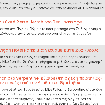
ϊόντα, μαγειρεμένα με αγάπη: αν έπρεπε να συνοψίσετε το
in, την αίθουσα τσαγιού απέναντι από το Jardin du Luxembourg,
ου Café Pierre Hermé στο Beaupassage
 Hermé στο Παρίσι; Πάμε στο Beaupassage στο 7ο διαμέρισμα
αλύψουμε αυτό το κυριακάτικο brunch που τα έχει όλα.
vlgari Hotel Paris: μια γκουρμέ εμπειρία κύρους
 τα Ηλύσια Πεδία, το Bvlgari Hotel προσφέρει brunch με
φ Niko Romito. Σε ένα περίφημο περιβάλλον, αυτό το γκουρμέ
ότητα, γενναιοδωρία και χαρακτηριστική κουζίνα.
nch στο Serpentine, εξαιρετική σχέση ποιότητας-
αναπνοής από την Αψίδα του Θριάμβου
ην καρδιά του ξενοδοχείου Miss Fuller, το Serpentine είναι ένα
ική ατμόσφαιρα, όπου μπορείτε να απολαύσετε ένα γκουρμέ
άθε Σαββατοκύριακο, καθώς και κατά τις αργίες και τα
ύ, όλα είναι σπιτικά και εποχιακά, συμπεριλαμβανομένου