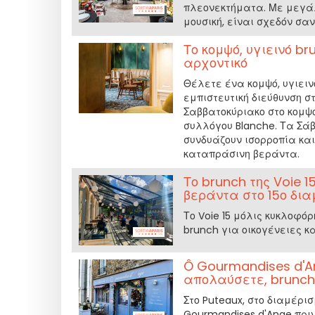
πλεονεκτήματα. Με μεγάλ
μουσική, είναι σχεδόν σα
Το κομψό, υγιεινό b
αρχοντικό
Θέλετε ένα κομψό, υγιεινό
εμπιστευτική διεύθυνση στ
Σαββατοκύριακο στο κομψό
συλλόγου Blanche. Τα Σά
συνδυάζουν ισορροπία κα
καταπράσινη βεράντα.
Το brunch της Voie 
βεράντα στο 15ο δι
Το Voie 15 μόλις κυκλοφό
brunch για οικογένειες κα
Ô Gourmandises d'An
απολαύσετε, brunch,
Στο Puteaux, στο διαμέρισμ
Gourmandises d'Ange πρι