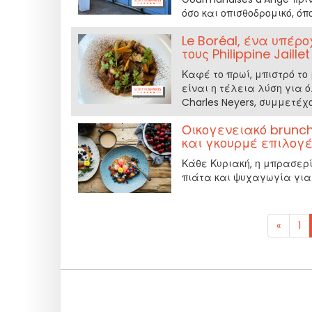
όσο και οπισθοδρομικό, όπ
Le Boréal, ένα υπέρ
τους Philippine Jaill
Καφέ το πρωί, μπιστρό το 
είναι η τέλεια λύση για όλ
Charles Neyers, συμμετέχ
Οικογενειακό brunch
και γκουρμέ επιλογ
Κάθε Κυριακή, η μπρασερί
πιάτα και ψυχαγωγία για
«
1