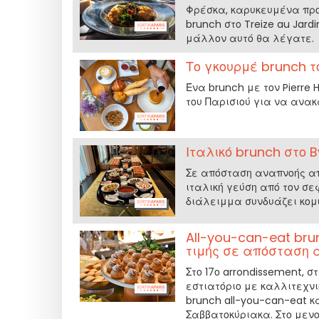
Φρέσκα, καρυκευμένα προ
brunch στο Treize au Jard
μάλλον αυτό θα λέγατε.
Το γκουρμέ brunch τ
Ένα brunch με τον Pierre
του Παρισιού για να ανακ
Ιταλικό brunch στο B
Σε απόσταση αναπνοής από
ιταλική γεύση από τον σε
διάλειμμα συνδυάζει κομψ
All-you-can-eat bru
τιμής σε απόσταση 
Στο 17ο arrondissement, στ
εστιατόριο με καλλιτεχν
brunch all-you-can-eat κ
Σαββατοκύριακα. Στο μενο