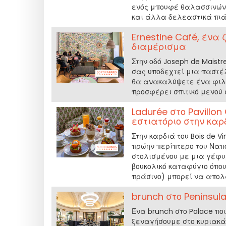
ενός μπουφέ θαλασσινών,
και άλλα δελεαστικά πιά
Ernestine Café, ένα 
διαμέρισμα
Στην οδό Joseph de Maistr
σας υποδεχτεί μια παστέλ
θα ανακαλύψετε ένα φιλικ
προσφέρει σπιτικό μενού 
Ladurée στο Pavillon
εστιατόριο στην καρ
Στην καρδιά του Bois de V
πρώην περίπτερο του Ναπο
στολισμένου με μια γέφυ
βουκολικό καταφύγιο όπου 
πράσινο) μπορεί να απολ
brunch στο Peninsul
Ένα brunch στο Palace πο
ξεναγήσουμε στο κυριακάτι