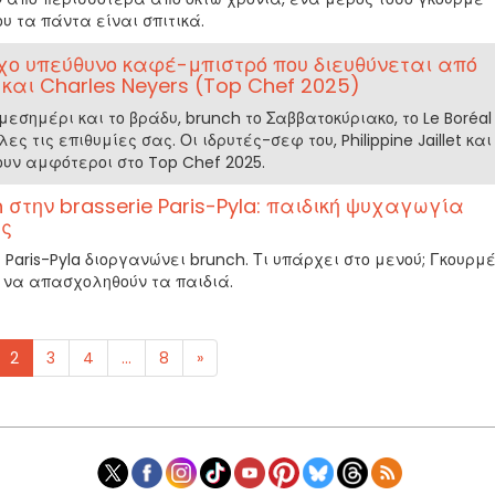
ου τα πάντα είναι σπιτικά.
οχο υπεύθυνο καφέ-μπιστρό που διευθύνεται από
et και Charles Neyers (Top Chef 2025)
μεσημέρι και το βράδυ, brunch το Σαββατοκύριακο, το Le Boréal
ες τις επιθυμίες σας. Οι ιδρυτές-σεφ του, Philippine Jaillet και
ουν αμφότεροι στο Top Chef 2025.
 στην brasserie Paris-Pyla: παιδική ψυχαγωγία
ές
 Paris-Pyla διοργανώνει brunch. Τι υπάρχει στο μενού; Γκουρμ
 να απασχοληθούν τα παιδιά.
2
3
4
...
8
»