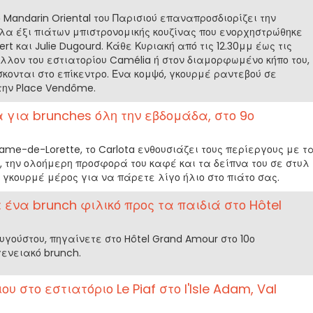
 Mandarin Oriental του Παρισιού επαναπροσδιορίζει την
α έξι πιάτων μπιστρονομικής κουζίνας που ενορχηστρώθηκε
rt και Julie Dugourd. Κάθε Κυριακή από τις 12.30μμ έως τις
άλλον του εστιατορίου Camélia ή στον διαμορφωμένο κήπο του,
σκονται στο επίκεντρο. Ένα κομψό, γκουρμέ ραντεβού σε
ην Place Vendôme.
α για brunches όλη την εβδομάδα, στο 9ο
Dame-de-Lorette, το Carlota ενθουσιάζει τους περίεργους με τ
 την ολοήμερη προσφορά του καφέ και τα δείπνα του σε στυλ
, γκουρμέ μέρος για να πάρετε λίγο ήλιο στο πιάτο σας.
: ένα brunch φιλικό προς τα παιδιά στο Hôtel
Αυγούστου, πηγαίνετε στο Hôtel Grand Amour στο 10ο
ενειακό brunch.
 στο εστιατόριο Le Piaf στο l'Isle Adam, Val