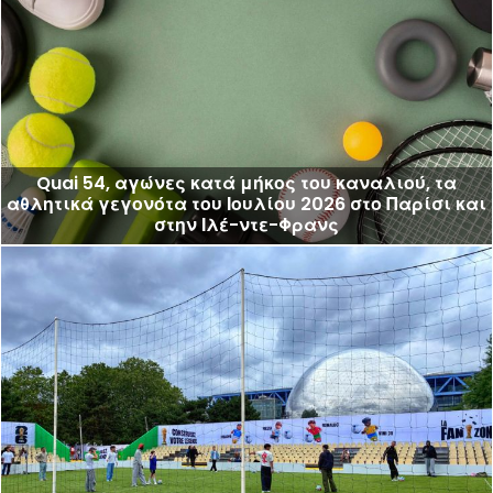
Quai 54, αγώνες κατά μήκος του καναλιού, τα
αθλητικά γεγονότα του Ιουλίου 2026 στο Παρίσι και
στην Ιλέ-ντε-Φρανς