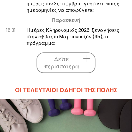
ημέρες τον Σεπτέμβριο: γιατί και ποιες
ημερομηνίες να αποφύγετε;
Παρασκευή
18:31
Ημέρες Κληρονομιάς 2026: ξεναγήσεις
στην αββαείο Μαμπουουζόν (95), το
πρόγραμμα
Δείτε
περισσότερα
ΟΙ ΤΕΛΕΥΤΑΊΟΙ ΟΔΗΓΟΊ ΤΗΣ ΠΌΛΗΣ