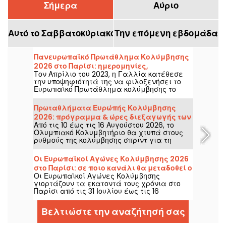
Σήμερα
Αύριο
Αυτό το Σαββατοκύριακο
Την επόμενη εβδομάδα
Πανευρωπαϊκό Πρωτάθλημα Κολύμβησης
2026 στο Παρίσι: ημερομηνίες,
Τον Απρίλιο του 2023, η Γαλλία κατέθεσε
πρόγραμμα, όλες οι πληροφορίες για τη
την υποψηφιότητά της να φιλοξενήσει το
διοργάνωση
Ευρωπαϊκό Πρωτάθλημα κολύμβησης το
2026. Από τις 31 Ιουλίου μέχρι τις 16
Αυγούστου, το Κέντρο Ολυμπιακής
Πρωταθλήματα Ευρώπής Κολύμβησης
Κολύμβησης σας περιμένει για να
2026: πρόγραμμα & ώρες διεξαγωγής των
εμψυχώσετε τους αθλητές μας. Δείτε όλες
Από τις 10 έως τις 16 Αυγούστου 2026, το
αγώνων κολύμβησης
τις πληροφορίες που χρειάζεται να
Ολυμπιακό Κολυμβητήριο θα χτυπά στους
γνωρίζετε για τους αγώνες και τα
ρυθμούς της κολύμβησης σπριντ για τη
αγωνίσματα!
δεύτερη εβδομάδα των Ευρωπαϊκών
Πρωταθλημάτων στο Παρίσι. Ανακαλύψτε τι
Οι Ευρωπαϊκοί Αγώνες Κολύμβησης 2026
σας περιμένει αυτή την κρίσιμη εβδομάδα
στο Παρίσι: σε ποιο κανάλι θα μεταδοθεί ο
με το πλήρες πρόγραμμα!
Οι Ευρωπαϊκοί Αγώνες Κολύμβησης
αγώνας;
γιορτάζουν τα εκατοντά τους χρόνια στο
Παρίσι από τις 31 Ιουλίου έως τις 16
Αυγούστου 2026! Μετά την επιτυχία των
Ολυμπιακών Αγώνων, το Ολυμπιακό Κέντρο
Βελτιώστε την αναζήτησή σας
Κολύμβησης και ο Σηκουάνης ετοιμάζονται
να δονηθούν στον ρυθμό πέντε θεαματικών