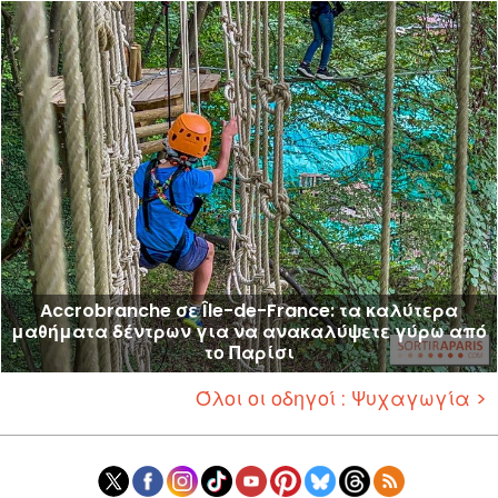
Accrobranche σε Île-de-France: τα καλύτερα
μαθήματα δέντρων για να ανακαλύψετε γύρω από
το Παρίσι
Όλοι οι οδηγοί : Ψυχαγωγία >