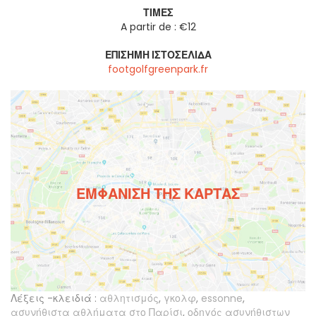
ΤΙΜΈΣ
A partir de : €12
ΕΠΊΣΗΜΗ ΙΣΤΟΣΕΛΊΔΑ
footgolfgreenpark.fr
ΕΜΦΆΝΙΣΗ ΤΗΣ ΚΆΡΤΑΣ
Λέξεις -κλειδιά :
αθλητισμός
,
γκολφ
,
essonne
,
ασυνήθιστα αθλήματα στο Παρίσι
,
οδηγός ασυνήθιστων