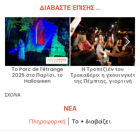
ΔΙΑΒΆΣΤΕ ΕΠΊΣΗΣ ...
Το Parc de l’étrange
Η Τροπεζίέν του
Έ
2025 στο Παρίσι, το
Τροκαδέρο: η γκουινγκέτ
Halloween
της Πέμπτης, γιορτινή
καταλαμβάνει το Parc
στο Παρίσι
André Citroën.
ΣΧΌΛΙΑ
ΝΈΑ
Πληροφορική
Το + διαβάζει