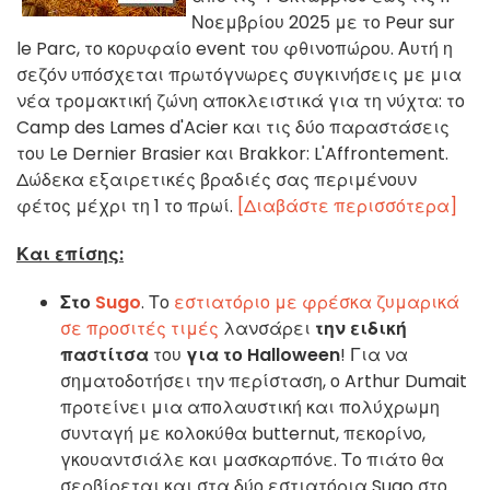
Νοεμβρίου 2025 με το Peur sur
le Parc, το κορυφαίο event του φθινοπώρου. Αυτή η
σεζόν υπόσχεται πρωτόγνωρες συγκινήσεις με μια
νέα τρομακτική ζώνη αποκλειστικά για τη νύχτα: το
Camp des Lames d'Acier και τις δύο παραστάσεις
του Le Dernier Brasier και Brakkor: L'Affrontement.
Δώδεκα εξαιρετικές βραδιές σας περιμένουν
φέτος μέχρι τη 1 το πρωί.
[Διαβάστε περισσότερα]
Και επίσης:
Στο
Sugo
. Το
εστιατόριο με φρέσκα ζυμαρικά
σε προσιτές τιμές
λανσάρει
την ειδική
παστίτσα
του
για το Halloween
! Για να
σηματοδοτήσει την περίσταση, ο Arthur Dumait
προτείνει μια απολαυστική και πολύχρωμη
συνταγή με κολοκύθα butternut, πεκορίνο,
γκουαντσιάλε και μασκαρπόνε. Το πιάτο θα
σερβίρεται και στα δύο εστιατόρια Sugo στο