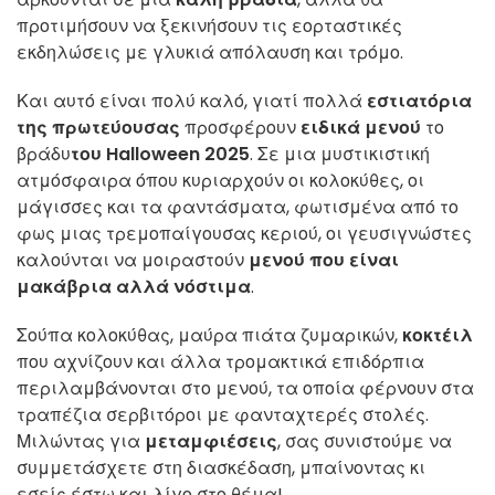
προτιμήσουν να ξεκινήσουν τις εορταστικές
εκδηλώσεις με γλυκιά απόλαυση και τρόμο.
Και αυτό είναι πολύ καλό, γιατί πολλά
εστιατόρια
της πρωτεύουσας
προσφέρουν
ειδικά μενού
το
βράδυ
του Halloween 2025
. Σε μια μυστικιστική
ατμόσφαιρα όπου κυριαρχούν οι κολοκύθες, οι
μάγισσες και τα φαντάσματα, φωτισμένα από το
φως μιας τρεμοπαίγουσας κεριού, οι γευσιγνώστες
καλούνται να μοιραστούν
μενού που είναι
μακάβρια αλλά νόστιμα
.
Σούπα κολοκύθας, μαύρα πιάτα ζυμαρικών,
κοκτέιλ
που αχνίζουν και άλλα τρομακτικά επιδόρπια
περιλαμβάνονται στο μενού, τα οποία φέρνουν στα
τραπέζια σερβιτόροι με φανταχτερές στολές.
Μιλώντας για
μεταμφιέσεις
, σας συνιστούμε να
συμμετάσχετε στη διασκέδαση, μπαίνοντας κι
εσείς έστω και λίγο στο θέμα!