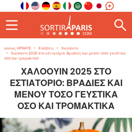
καλως ΗΡΘΑΤΕ
Ειδήσεις
Χαλοουίν
Χαλοουίν 2025 στο εστιατόριο: Βραδιές και μενού τόσο γευστικά
όσο και τρομακτικά
ΧΑΛΟΟΥΊΝ 2025 ΣΤΟ
ΕΣΤΙΑΤΌΡΙΟ: ΒΡΑΔΙΈΣ ΚΑΙ
ΜΕΝΟΎ ΤΌΣΟ ΓΕΥΣΤΙΚΆ
ΌΣΟ ΚΑΙ ΤΡΟΜΑΚΤΙΚΆ