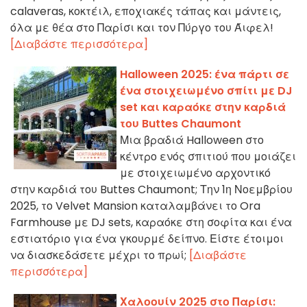
calaveras, κοκτέιλ, εποχιακές τάπας και μάντεις,
όλα με θέα στο Παρίσι και τον Πύργο του Άιφελ!
[Διαβάστε περισσότερα]
Halloween 2025: ένα πάρτι σε
ένα στοιχειωμένο σπίτι με DJ
set και καραόκε στην καρδιά
του Buttes Chaumont
Μια βραδιά Halloween στο
κέντρο ενός σπιτιού που μοιάζει
με στοιχειωμένο αρχοντικό
στην καρδιά του Buttes Chaumont; Την 1η Νοεμβρίου
2025, το Velvet Mansion καταλαμβάνει το Ora
Farmhouse με DJ sets, καραόκε στη σοφίτα και ένα
εστιατόριο για ένα γκουρμέ δείπνο. Είστε έτοιμοι
να διασκεδάσετε μέχρι το πρωί;
[Διαβάστε
περισσότερα]
Χαλοουίν 2025 στο Παρίσι: