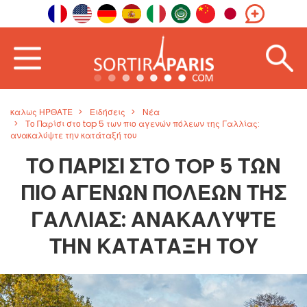
καλως ΗΡΘΑΤΕ
Ειδήσεις
Νέα
Το Παρίσι στο top 5 των πιο αγενών πόλεων της Γαλλίας:
ανακαλύψτε την κατάταξή του
ΤΟ ΠΑΡΊΣΙ ΣΤΟ TOP 5 ΤΩΝ
ΠΙΟ ΑΓΕΝΏΝ ΠΌΛΕΩΝ ΤΗΣ
ΓΑΛΛΊΑΣ: ΑΝΑΚΑΛΎΨΤΕ
ΤΗΝ ΚΑΤΆΤΑΞΉ ΤΟΥ