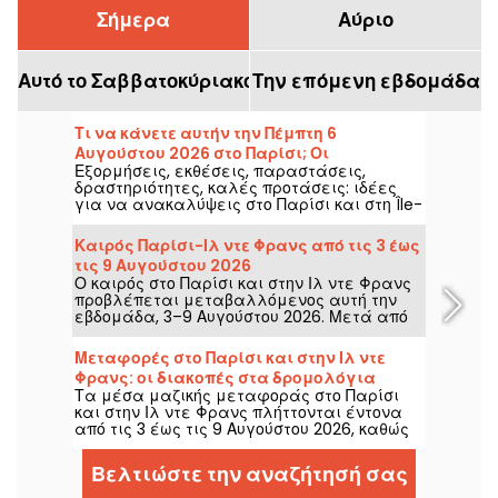
Σήμερα
Αύριο
Αυτό το Σαββατοκύριακο
Την επόμενη εβδομάδα
Τι να κάνετε αυτήν την Πέμπτη 6
Αυγούστου 2026 στο Παρίσι; Οι
Εξορμήσεις, εκθέσεις, παραστάσεις,
εκδηλώσεις που δεν πρέπει να χάσετε
δραστηριότητες, καλές προτάσεις: ιδέες
για να ανακαλύψεις στο Παρίσι και στη Île-
de-France αυτήν την Πέμπτη 6 Αυγούστου
2026.
Καιρός Παρίσι-Ιλ ντε Φρανς από τις 3 έως
τις 9 Αυγούστου 2026
Ο καιρός στο Παρίσι και στην Ιλ ντε Φρανς
προβλέπεται μεταβαλλόμενος αυτή την
εβδομάδα, 3–9 Αυγούστου 2026. Μετά από
μια καυτή Δευτέρα με αυξημένο κίνδυνο
καταιγίδων, οι θερμοκρασίες θα πέσουν
Μεταφορές στο Παρίσι και στην Ιλ ντε
σταδιακά, πριν επιστρέψει ένα πιο ζεστό
Φρανς: οι διακοπές στα δρομολόγια
και ηλιόλουστο σκηνικό για το
Τα μέσα μαζικής μεταφοράς στο Παρίσι
Μετρό και RER από την 3η έως την 9η
Σαββατοκύριακο.
και στην Ιλ ντε Φρανς πλήττονται έντονα
Αυγούστου 2026
από τις 3 έως τις 9 Αυγούστου 2026, καθώς
τα μεγάλα θερινά έργα επηρεάζουν
σοβαρά ορισμένες γραμμές, σύμφωνα με
Βελτιώστε την αναζήτησή σας
τη RATP και τη SNCF.