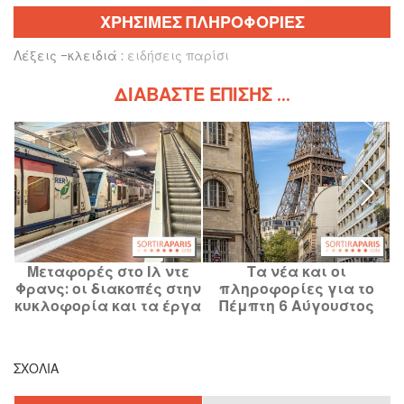
ΧΡΗΣΙΜΕΣ ΠΛΗΡΟΦΟΡΙΕΣ
Λέξεις -κλειδιά :
ειδήσεις παρίσι
ΔΙΑΒΆΣΤΕ ΕΠΊΣΗΣ ...
Μεταφορές στο Ιλ ντε
Τα νέα και οι
Τ
Φρανς: οι διακοπές στην
πληροφορίες για το
μ
κυκλοφορία και τα έργα
Πέμπτη 6 Αύγουστος
αυτό το σαββατοκύριακο
2026 στο Παρίσι και την
8 και 9 Αυγούστου 2026
Ιλ-ντε-Φρανς
ΣΧΌΛΙΑ