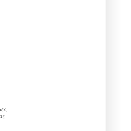
ρες
 σε