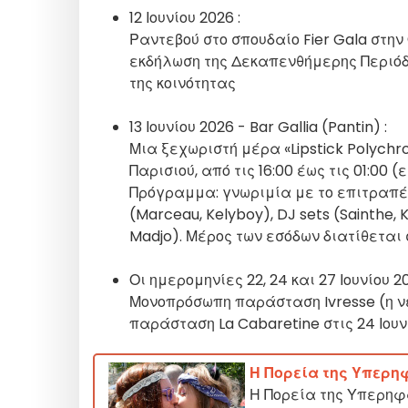
12 Ιουνίου 2026 :
Ραντεβού στο σπουδαίο Fier Gala στη
εκδήλωση της Δεκαπενθήμερης Περιόδ
της κοινότητας
13 Ιουνίου 2026 - Bar Gallia (Pantin) :
Μια ξεχωριστή μέρα «Lipstick Polychr
Παρισιού, από τις 16:00 έως τις 01:00 
Πρόγραμμα: γνωριμία με το επιτραπέζ
(Marceau, Kelyboy), DJ sets (Sainthe, 
Madjo). Μέρος των εσόδων διατίθεται 
Οι ημερομηνίες 22, 24 και 27 Ιουνίου 2
Μονοπρόσωπη παράσταση Ivresse (η νέα 
παράσταση La Cabaretine στις 24 Ιουνί
Η Πορεία της Υπερη
Η Πορεία της Υπερηφά