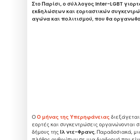
Στο Παρίσι, ο σύλλογος Inter-LGBT γιορ
εκδηλώσεων και εορταστικών συγκεντρ
αγώνα και πολιτισμού, που θα οργανωθούν
Ο
Ο μήνας της Υπερηφάνειας
διεξάγεται 
εορτές και συγκεντρώσεις οργανώνονται σε
δήμους της
Ιλ ντε-Φρανς
. Παραδοσιακά, 
πλήθος ανθρώπων σε μια διαδρομή που είνα