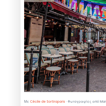
Με
Cécile de Sortiraparis
· Φωτογραφίες από Manon