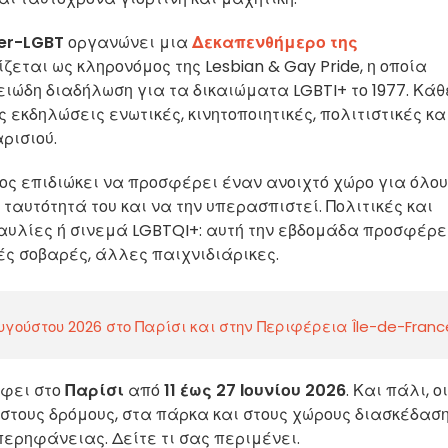
er-LGBT
οργανώνει μια
Δεκαπενθήμερο της
ζεται ως κληρονόμος της Lesbian & Gay Pride, η οποία
ώδη διαδήλωση για τα δικαιώματα LGBTI+ το 1977. Κάθ
 εκδηλώσεις ενωτικές, κινητοποιητικές, πολιτιστικές κα
ρισιού.
ος επιδιώκει να προσφέρει έναν ανοιχτό χώρο για όλου
ταυτότητά του και να την υπερασπιστεί. Πολιτικές και
ναυλίες ή σινεμά LGBTQI+: αυτή την εβδομάδα προσφέρε
ές σοβαρές, άλλες παιχνιδιάρικες.
γούστου 2026 στο Παρίσι και στην Περιφέρεια Île-de-Franc
έφει στο
Παρίσι
από
11 έως 27 Ιουνίου 2026
. Και πάλι, οι
 στους δρόμους, στα πάρκα και στους χώρους διασκέδαση
ρηφάνειας. Δείτε τι σας περιμένει.