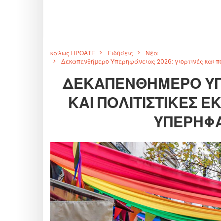
καλως ΗΡΘΑΤΕ
Ειδήσεις
Νέα
Δεκαπενθήμερο Υπερηφάνειας 2026: γιορτινές και πο
ΔΕΚΑΠΕΝΘΉΜΕΡΟ ΥΠΕ
ΚΑΙ ΠΟΛΙΤΙΣΤΙΚΈΣ Ε
ΥΠΕΡΗΦΆ