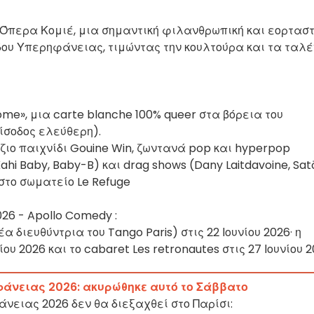
ν Όπερα Κομιέ, μια σημαντική φιλανθρωπική και εορταστ
ου Υπερηφάνειας, τιμώντας την κουλτούρα και τα ταλ
ome», μια carte blanche 100% queer στα βόρεια του
(είσοδος ελεύθερη).
ιο παιχνίδι Gouine Win, ζωντανά pop και hyperpop
Kahi Baby, Baby-B) και drag shows (Dany Laitdavoine, Sat
στο σωματείο Le Refuge
026 - Apollo Comedy :
διευθύντρια του Tango Paris) στις 22 Ιουνίου 2026· η
ου 2026 και το cabaret Les retronautes στις 27 Ιουνίου 
φάνειας 2026: ακυρώθηκε αυτό το Σάββατο
νειας 2026 δεν θα διεξαχθεί στο Παρίσι: