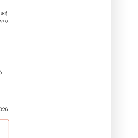
ική
έντα
ō
2026