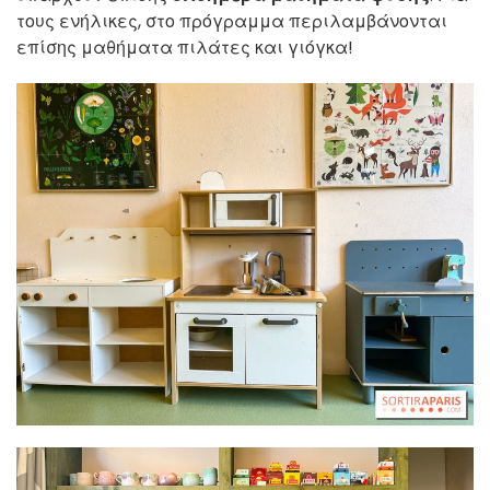
τους ενήλικες, στο πρόγραμμα περιλαμβάνονται
επίσης μαθήματα πιλάτες και γιόγκα!