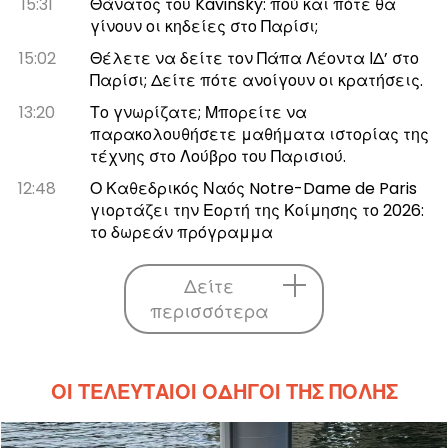
15:31
Θάνατος του Kavinsky: πού και πότε θα
γίνουν οι κηδείες στο Παρίσι;
15:02
Θέλετε να δείτε τον Πάπα Λέοντα ΙΔ’ στο
Παρίσι; Δείτε πότε ανοίγουν οι κρατήσεις.
13:20
Το γνωρίζατε; Μπορείτε να
παρακολουθήσετε μαθήματα ιστορίας της
τέχνης στο Λούβρο του Παρισιού.
12:48
Ο Καθεδρικός Ναός Notre-Dame de Paris
γιορτάζει την Εορτή της Κοίμησης το 2026:
το δωρεάν πρόγραμμα
Δείτε
περισσότερα
ΟΙ ΤΕΛΕΥΤΑΊΟΙ ΟΔΗΓΟΊ ΤΗΣ ΠΌΛΗΣ