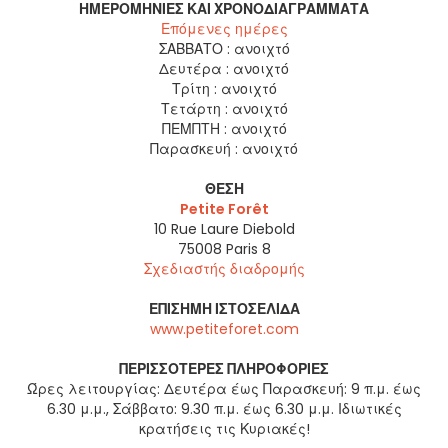
ΗΜΕΡΟΜΗΝΊΕΣ ΚΑΙ ΧΡΟΝΟΔΙΑΓΡΆΜΜΑΤΑ
Επόμενες ημέρες
ΣΑΒΒΑΤΟ :
ανοιχτό
Δευτέρα :
ανοιχτό
Τρίτη :
ανοιχτό
Τετάρτη :
ανοιχτό
ΠΕΜΠΤΗ :
ανοιχτό
Παρασκευή :
ανοιχτό
ΘΈΣΗ
Petite Forêt
10 Rue Laure Diebold
75008
Paris 8
Σχεδιαστής διαδρομής
ΕΠΊΣΗΜΗ ΙΣΤΟΣΕΛΊΔΑ
www.petiteforet.com
ΠΕΡΙΣΣΌΤΕΡΕΣ ΠΛΗΡΟΦΟΡΊΕΣ
Ώρες λειτουργίας: Δευτέρα έως Παρασκευή: 9 π.μ. έως
6.30 μ.μ., Σάββατο: 9.30 π.μ. έως 6.30 μ.μ. Ιδιωτικές
κρατήσεις τις Κυριακές!