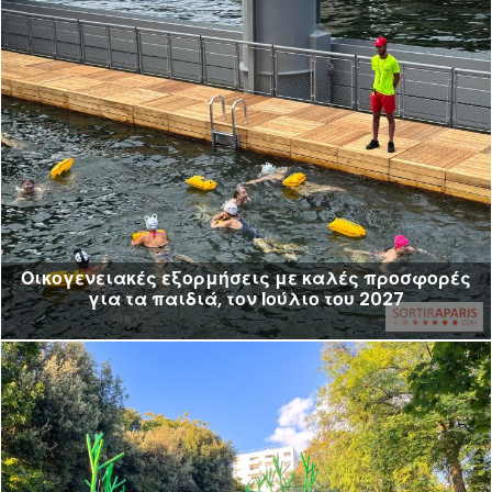
Οικογενειακές εξορμήσεις με καλές προσφορές
για τα παιδιά, τον Ιούλιο του 2027