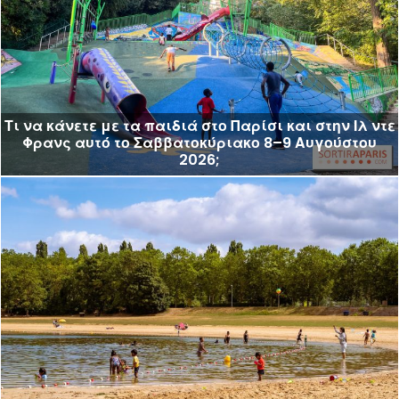
Τι να κάνετε με τα παιδιά στο Παρίσι και στην Ιλ ντε
Φρανς αυτό το Σαββατοκύριακο 8–9 Αυγούστου
2026;