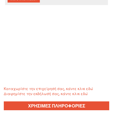
Καταχωρίστε την επιχείρησή σας, κάντε κλικ εδώ
Διαφημίστε την εκδήλωσή σας, κάντε κλικ εδώ
ΧΡΗΣΙΜΕΣ ΠΛΗΡΟΦΟΡΙΕΣ