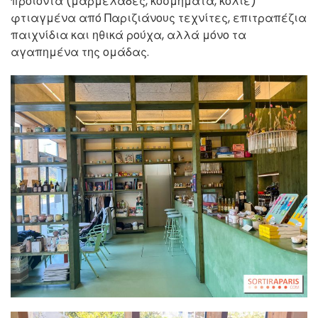
προϊόντα (μαρμελάδες, κοσμήματα, κολιέ)
φτιαγμένα από Παριζιάνους τεχνίτες, επιτραπέζια
παιχνίδια και ηθικά ρούχα, αλλά μόνο τα
αγαπημένα της ομάδας.