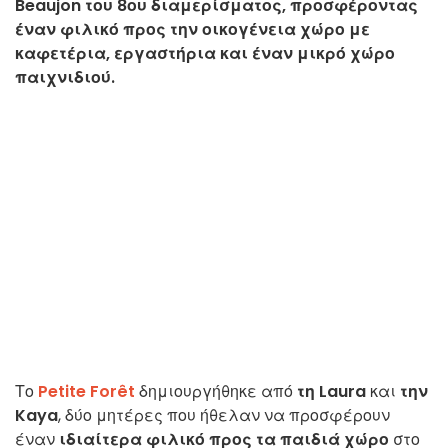
Beaujon του 8ου διαμερίσματος, προσφέροντας
έναν φιλικό προς την οικογένεια χώρο με
καφετέρια, εργαστήρια και έναν μικρό χώρο
παιχνιδιού.
Το
Petite Forêt
δημιουργήθηκε από
τη Laura
και
την
Kaya
, δύο μητέρες που ήθελαν να προσφέρουν
έναν
ιδιαίτερα φιλικό προς τα παιδιά χώρο
στο