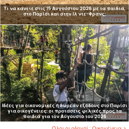
Τι να κάνετε στις 15 Αυγούστου 2026 με τα παιδιά,
στο Παρίσι και στην Ιλ ντε-Φρανς;
Ιδέες για οικονομικές ή δωρεάν εξόδους στο Παρίσι
για οικογένειες: οι προτάσεις φιλικές προς τα
παιδιά για τον Αύγουστο του 2026
Όλοι οι οδηγοί : Οικογένεια >