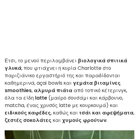
Έτσι, το μενού περιλαμβάνει
βιολογικά σπιτικά
γλυκά
, που φτιάχνει η κυρία Charlotte στο
παριζιάνικο εργαστήριό της και παραδίδονται
καθημερινά, açaï bowls και
γεμάτα βιταμίνες
smoothies
,
αλμυρά πιάτα
από τοπικό κέτερινγκ,
όλα τα είδη
latte
(μαύρο σουσάμι και κάρβουνο,
matcha, ένας χρυσός latte με κουρκουμά) και
ειδικούς καφέδες
, καθώς και
τσάι και αφεψήματα
,
ζεστές σοκολάτες
και
χυμούς φρούτων
.