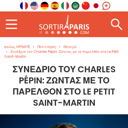
καλως ΗΡΘΑΤΕ
Πολιτισμός
Θέατρο
Συνέδριο του Charles Pépin: Ζώντας με το παρελθόν στο Le Petit
Saint-Martin
ΣΥΝΈΔΡΙΟ ΤΟΥ CHARLES
PÉPIN: ΖΏΝΤΑΣ ΜΕ ΤΟ
ΠΑΡΕΛΘΌΝ ΣΤΟ LE PETIT
SAINT-MARTIN