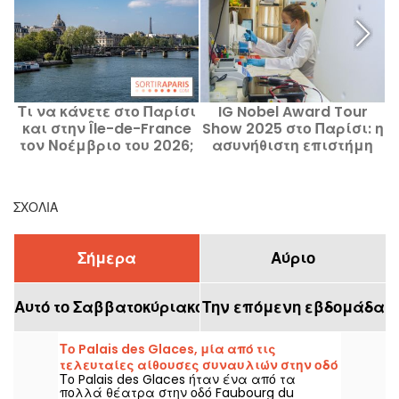
Τι να κάνετε στο Παρίσι
IG Nobel Award Tour
και στην Île-de-France
Show 2025 στο Παρίσι: η
τον Νοέμβριο του 2026;
ασυνήθιστη επιστήμη
Μάθετε το πρόγραμμα
έρχεται στο Chimie Paris
του μήνα!
- PSL
ΣΧΌΛΙΑ
Σήμερα
Αύριο
Αυτό το Σαββατοκύριακο
Την επόμενη εβδομάδα
Το Palais des Glaces, μία από τις
τελευταίες αίθουσες συναυλιών στην οδό
Το Palais des Glaces ήταν ένα από τα
Faubourg du Temple
πολλά θέατρα στην οδό Faubourg du