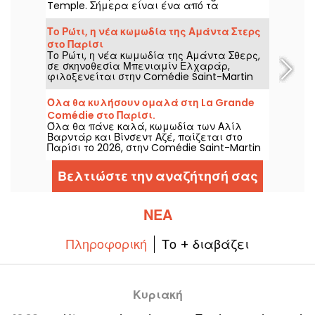
Temple. Σήμερα είναι ένα από τα
τελευταία, με πρόγραμμα που
επικεντρώνεται σε κωμικές παραστάσεις.
Το Ρώτι, η νέα κωμωδία της Αμάντα Στερς
στο Παρίσι
Το Ρώτι, η νέα κωμωδία της Αμάντα Σθερς,
σε σκηνοθεσία Μπενιαμίν Ελχαράρ,
φιλοξενείται στην Comédie Saint-Martin
στο Παρίσι μέχρι τις 15 Οκτωβρίου 2026.
Όλα θα κυλήσουν ομαλά στη La Grande
Comédie στο Παρίσι.
Όλα θα πάνε καλά, κωμωδία των Αλίλ
Βαρντάρ και Βίνσεντ Αζέ, παίζεται στο
Παρίσι το 2026, στην Comédie Saint-Martin
και μετά στη La Grande Comédie, με μια
υπόθεση γάμου που βγαίνει εκτός ελέγχου.
Βελτιώστε την αναζήτησή σας
ΝΈΑ
Πληροφορική
Το + διαβάζει
Κυριακή