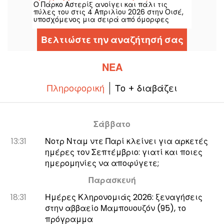
Ο Πάρκο Αστερίξ ανοίγει και πάλι τις
με τη νέα ζώνη Αίγυπτος
πύλες του στις 4 Απριλίου 2026 στην Οισέ,
υποσχόμενος μια σειρά από όμορφες
εκπλήξεις. Αυτή τη σεζόν, θα δούμε την
ανακαίνιση της περιοχής Αίγυπτος, νέες
Βελτιώστε την αναζήτησή σας
περιπέτειες και ένα πλούσιο πρόγραμμα
για ολόκληρη την οικογένεια.
ΝΈΑ
Πληροφορική
Το + διαβάζει
Σάββατο
13:31
Νοτρ Νταμ ντε Παρί κλείνει για αρκετές
ημέρες τον Σεπτέμβριο: γιατί και ποιες
ημερομηνίες να αποφύγετε;
Παρασκευή
18:31
Ημέρες Κληρονομιάς 2026: ξεναγήσεις
στην αββαείο Μαμπουουζόν (95), το
πρόγραμμα