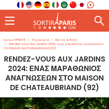
καλως ΗΡΘΑΤΕ
Ψυχαγωγία
Βόλτες & Φύση
Rendez-vous aux Jardins 2024: ένας μαραθώνιος αναγνώσεων
στο Maison de Chateaubriand (92)
RENDEZ-VOUS AUX JARDINS
2024: ΈΝΑΣ ΜΑΡΑΘΏΝΙΟΣ
ΑΝΑΓΝΏΣΕΩΝ ΣΤΟ MAISON
DE CHATEAUBRIAND (92)