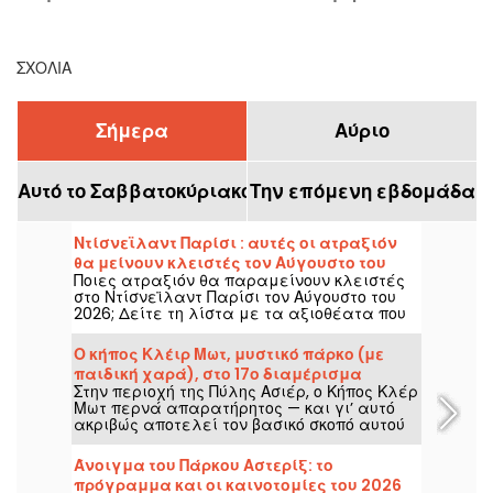
πρέπει να χάσετε στο
Παρίσι, την πρώτη
ε
Παρίσι και στην Ιλέ ντε-
Κυριακή του μήνα
Φρανς
ΣΧΌΛΙΑ
Σήμερα
Αύριο
Αυτό το Σαββατοκύριακο
Την επόμενη εβδομάδα
Ντίσνεϊλαντ Παρίσι : αυτές οι ατραξιόν
θα μείνουν κλειστές τον Αύγουστο του
Ποιες ατραξιόν θα παραμείνουν κλειστές
2026
στο Ντίσνεϊλαντ Παρίσι τον Αύγουστο του
2026; Δείτε τη λίστα με τα αξιοθέατα που
θα είναι προσωρινά μη προσβάσιμα για
συντήρηση ή ανακαίνιση, για να
Ο κήπος Κλέιρ Μωτ, μυστικό πάρκο (με
προετοιμάσετε την επίσκεψή σας στα
παιδική χαρά), στο 17ο διαμέρισμα
πάρκα Disney.
Στην περιοχή της Πύλης Ασιέρ, ο Κήπος Κλέρ
Μωτ περνά απαρατήρητος — και γι’ αυτό
ακριβώς αποτελεί τον βασικό σκοπό αυτού
του πράσινου χώρου: να προσφέρει έναν
τόπο ανάπαυσης, ήρεμο και γαλήνιο.
Άνοιγμα του Πάρκου Αστερίξ: το
πρόγραμμα και οι καινοτομίες του 2026