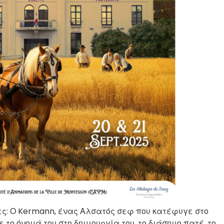
ες: Ο Kermann, ένας Αλσατός σεφ που κατέφυγε στο
 το όνομά του στη δημιουργία του, το διάσημο πατέ, το