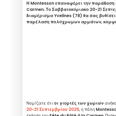
Η Montesson επαναφέρει την παράδοση σ
Carmen. Το Σαββατοκύριακο 20-21 Σεπτε
διαμέρισμα Yvelines (78) θα σας βυθίσε
παρέλαση πολύχρωμων αρμάτων, κομφετί 
Νομίζατε ότι
οι γιορτές των χωριών
ανήκο
20-21 Σεπτεμβρίου 2025
, η πόλη
Montess
έκδοση του
Fête du Pâté à la Carmen
. Πρό