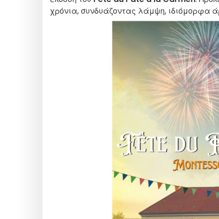
χρόνια, συνδυάζοντας λάμψη, ιδιόμορφα ά