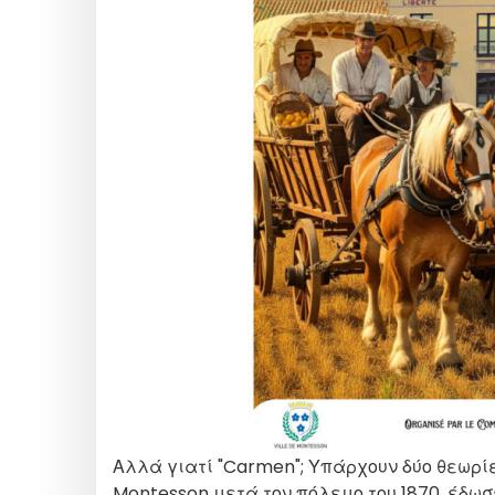
Αλλά γιατί "Carmen"; Υπάρχουν δύο θεωρί
Montesson μετά τον πόλεμο του 1870, έδωσε