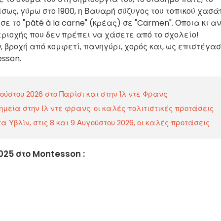
σως, γύρω στο 1900, η Βαυαρή σύζυγος του τοπικού χασά
 το "pâté à la carne" (κρέας) σε "Carmen". Όποια κι αν
περιοχής που δεν πρέπει να χάσετε από το σχολείο!
ν
, βροχή από κομφετί, πανηγύρι, χορός και, ως επιστέγα
sson.
ύστου 2026 στο Παρίσι και στην Ίλ ντε Φρανς
εία στην Ιλ ντε φρανς: οι καλές πολιτιστικές προτάσεις
α Υβλίν, στις 8 και 9 Αυγούστου 2026, οι καλές προτάσεις
025 στο Montesson :