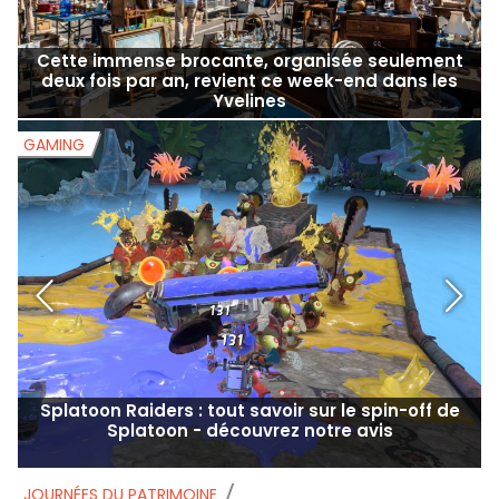
Cette immense brocante, organisée seulement
B
deux fois par an, revient ce week-end dans les
Yvelines
GAMING
G
Splatoon Raiders : tout savoir sur le spin-off de
Splatoon - découvrez notre avis
JOURNÉES DU PATRIMOINE
J