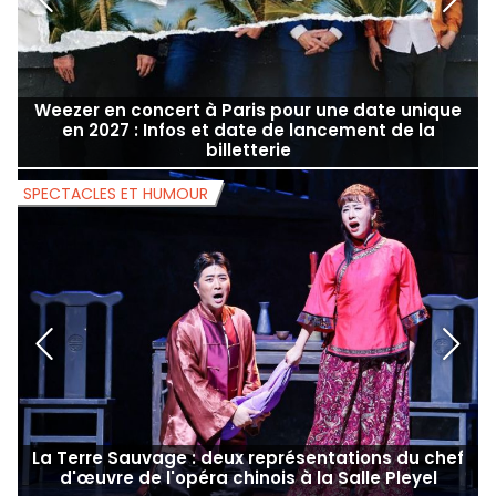
Weezer en concert à Paris pour une date unique
en 2027 : Infos et date de lancement de la
billetterie
SPECTACLES ET HUMOUR
S
La Terre Sauvage : deux représentations du chef
d'œuvre de l'opéra chinois à la Salle Pleyel