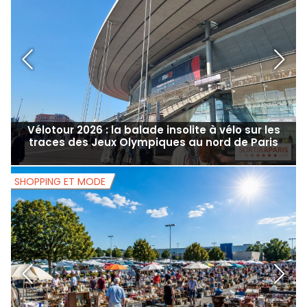
Vélotour 2026 : la balade insolite à vélo sur les
traces des Jeux Olympiques au nord de Paris
SHOPPING ET MODE
S