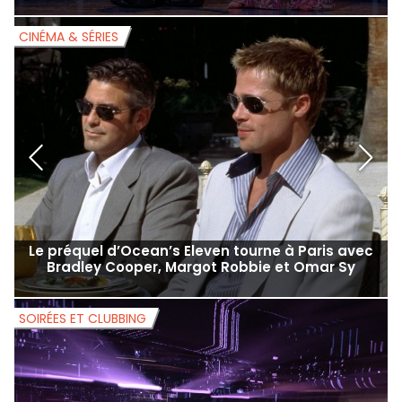
CINÉMA & SÉRIES
C
Le préquel d’Ocean’s Eleven tourne à Paris avec
A
Bradley Cooper, Margot Robbie et Omar Sy
SOIRÉES ET CLUBBING
B