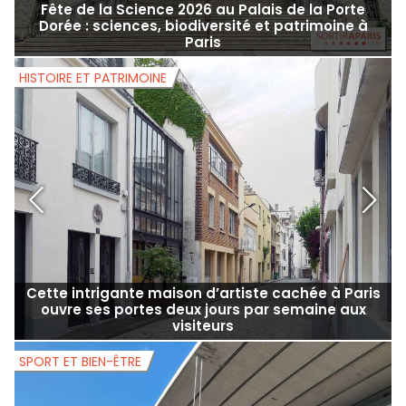
Fête de la Science 2026 au Palais de la Porte
Dorée : sciences, biodiversité et patrimoine à
Paris
HISTOIRE ET PATRIMOINE
H
Cette intrigante maison d’artiste cachée à Paris
ouvre ses portes deux jours par semaine aux
visiteurs
SPORT ET BIEN-ÊTRE
S