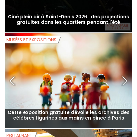
Ciné plein air à Saint-Denis 2026 : des projections
gratuites dans les quartiers pendant l'été
MUSÉES ET EXPOSITIONS
M
Cette exposition gratuite dévoile les archives des
célèbres figurines aux mains en pince à Paris
RESTAURANT
S