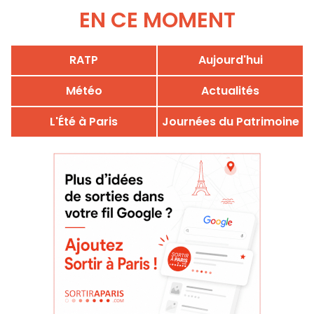
EN CE MOMENT
RATP
Aujourd'hui
Météo
Actualités
L'Été à Paris
Journées du Patrimoine