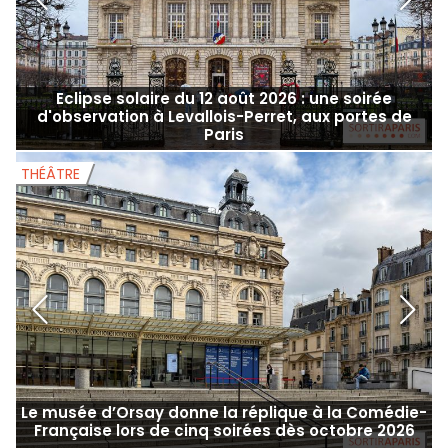
Eclipse solaire du 12 août 2026 : une soirée
d'observation à Levallois-Perret, aux portes de
Paris
THÉÂTRE
T
Le musée d’Orsay donne la réplique à la Comédie-
Française lors de cinq soirées dès octobre 2026