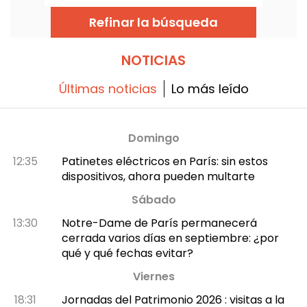
italiana generosa y refinada, pensada como
una casa. Una agradable dirección
Refinar la búsqueda
confidencial de la orilla izquierda para una
pausa tranquila.
NOTICIAS
Últimas noticias
Lo más leído
Domingo
12:35
Patinetes eléctricos en París: sin estos
dispositivos, ahora pueden multarte
Sábado
13:30
Notre-Dame de París permanecerá
cerrada varios días en septiembre: ¿por
qué y qué fechas evitar?
Viernes
18:31
Jornadas del Patrimonio 2026 : visitas a la