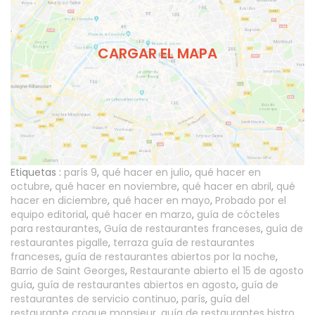
CARGAR EL MAPA
Etiquetas :
parís 9
,
qué hacer en julio
,
qué hacer en
octubre
,
qué hacer en noviembre
,
qué hacer en abril
,
qué
hacer en diciembre
,
qué hacer en mayo
,
Probado por el
equipo editorial
,
qué hacer en marzo
,
guía de cócteles
para restaurantes
,
Guía de restaurantes franceses
,
guía de
restaurantes pigalle
,
terraza guía de restaurantes
franceses
,
guía de restaurantes abiertos por la noche
,
Barrio de Saint Georges
,
Restaurante abierto el 15 de agosto
guía
,
guía de restaurantes abiertos en agosto
,
guía de
restaurantes de servicio continuo
,
parís
,
guía del
restaurante croque monsieur
,
guía de restaurantes bistro