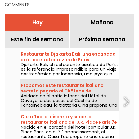
COMMENTS
Hoy
Mañana
Este fin de semana
Próxima semana
Restaurante Djakarta Bali: una escapada
exótica en el corazón de París
Djakarta Bali, el restaurante asiático de París,
es la referencia imprescindible para un viaje
gastronómico por Indonesia, una joya que
ofrece platos deliciosos preparados en la
pura tradición. Para una inmersión total, los
Probamos este restaurante italiano
primeros viernes por la noche de cada mes,
secreto pegado al Château de
una bailarina con traje tradicional te
Anidada en el patio interior del Hôtel de
Fontainebleau, con terraza y brunch.
transporta a Bali con sus danzas reales y
Cavoye, a dos pasos del Castillo de
guerreras, y luego a la isla de Java con
Fontainebleau, la trattoria Gina propone una
danzas más nobles y pausadas.
cocina italiana generosa firmada por Robin
Sánchez, con una bonita terraza en un
Casa Tua, el discreto y secreto
jardín interior y brunch los domingos. Nos
restaurante italiano del J.K. Place Paris 7e
hemos acercado para conocer el lugar y te
Nacido en el corazón del hotel particular J.K.
contamos todo.
Place Paris, en el 7.º arrondissement, el
restaurante Casa Tua propone una cocina