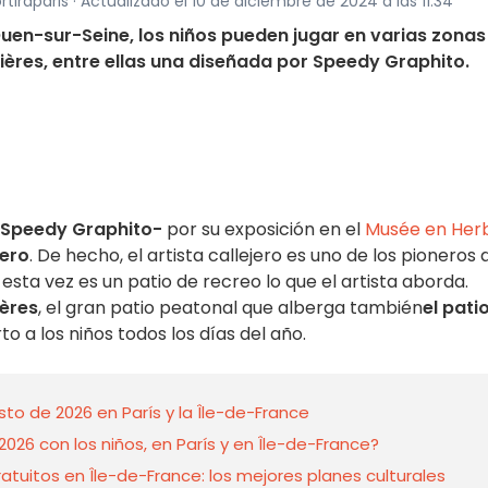
tiraparis · Actualizado el 10 de diciembre de 2024 a las 11:34
Ouen-sur-Seine, los niños pueden jugar en varias zonas
ières, entre ellas una diseñada por Speedy Graphito.
Speedy Graphito-
por su exposición en el
Musée en Her
jero
. De hecho, el artista callejero es uno de los pioneros 
y esta vez es un patio de recreo lo que el artista aborda.
ères
, el gran patio peatonal que alberga también
el pati
rto a los niños todos los días del año.
to de 2026 en París y la Île-de-France
26 con los niños, en París y en Île-de-France?
tuitos en Île-de-France: los mejores planes culturales