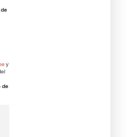
 de
be
y
del
o de