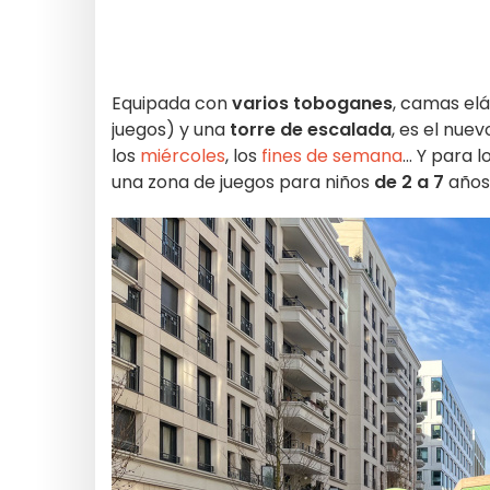
Equipada con
varios toboganes
, camas el
juegos) y una
torre de escalada
, es el nue
los
miércoles
, los
fines de semana
... Y par
una zona de juegos para niños
de 2 a 7
años,