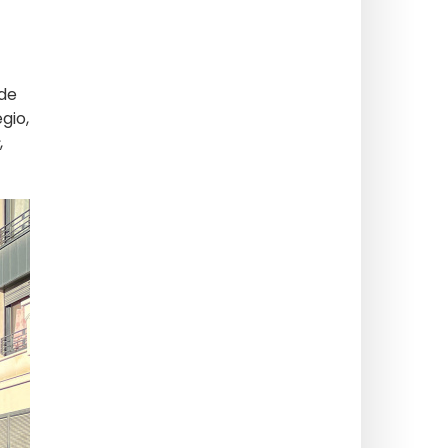
 de
gio,
,