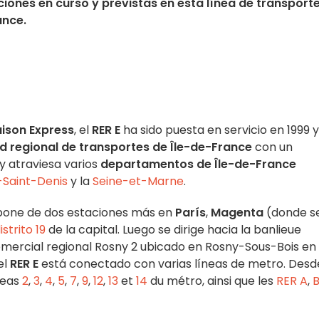
iones en curso y previstas en esta línea de transport
ance.
aison Express
, el
RER E
ha sido puesta en servicio en 1999 y
d regional de transportes de Île-de-France
con un
y atraviesa varios
departamentos de Île-de-France
-Saint-Denis
y la
Seine-et-Marne
.
pone de dos estaciones más en
París
,
Magenta
(donde s
istrito 19
de la capital. Luego se dirige hacia la banlieue
comercial regional Rosny 2 ubicado en Rosny-Sous-Bois en
el
RER E
está conectado con varias líneas de metro. Desd
íneas
2
,
3
,
4
,
5
,
7
,
9
,
12
,
13
et
14
du métro, ainsi que les
RER A
,