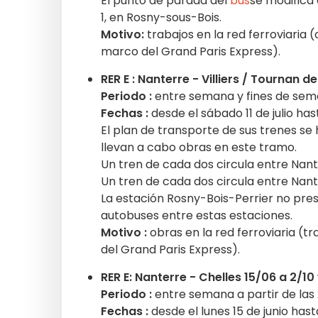
El punto de parada del
bus
se modifica 
1, en Rosny-sous-Bois.
Motivo:
trabajos en la red ferroviaria 
marco del Grand Paris Express).
RER E : Nanterre - Villiers / Tournan del
Periodo :
entre semana y fines de se
Fechas :
desde el sábado 11 de julio ha
El plan de transporte de sus trenes se 
llevan a cabo obras en este tramo.
Un tren de cada dos circula entre Nante
Un tren de cada dos circula entre Nante
La estación Rosny-Bois-Perrier no presta
autobuses entre estas estaciones.
Motivo :
obras en la red ferroviaria (t
del Grand Paris Express).
RER E: Nanterre - Chelles 15/06 a 2/10 y
Periodo :
entre semana a partir de las
Fechas :
desde el lunes 15 de junio hast