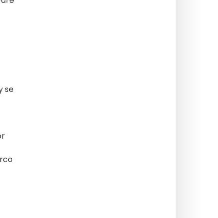
vare
y se
or
arco