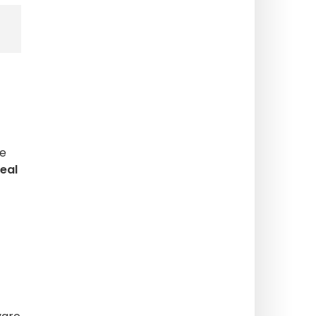
ce
eal