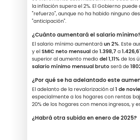
la inflación supera el 2%. El Gobierno pued
"refuerzo", aunque no ha habido ninguno des
"anticipación".
¿Cuánto aumentará el salario mínimo
El salario mínimo aumentará
un 2%
. Este a
y el
SMIC neto mensual
de
1.398,7
a
1.426,6
superior al aumento medio
del 1,11%
de los ú
salario mínimo mensual bruto
será de
180
¿Por qué se ha adelantado este aumen
El adelanto de la revalorización al
1 de nov
especialmente a los hogares con rentas baj
20% de los hogares con menos ingresos, y est
¿Habrá otra subida en enero de 2025?