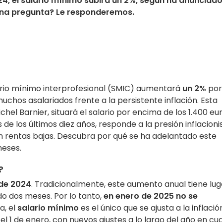
24, el salario mínimo subirá un 2%, según ha anunciado
lguna pregunta? Le responderemos.
lario mínimo interprofesional (SMIC) aumentará
un 2%
por
uchos asalariados frente a la persistente inflación. Esta
chel Barnier, situará el salario por encima de los 1.400 eur
e los últimos diez años, responde a la presión inflacioni
n rentas bajas. Descubra por qué se ha adelantado este
meses.
?
 de 2024
. Tradicionalmente, este aumento anual tiene lug
do dos meses. Por lo tanto,
en enero de 2025 no se
a, el
salario mínimo
es el único que se ajusta a la inflació
1 de enero, con nuevos ajustes a lo largo del año en cu