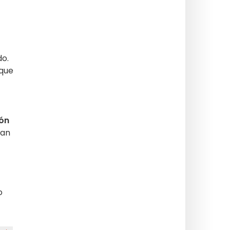
do.
 que
ón
ían
o