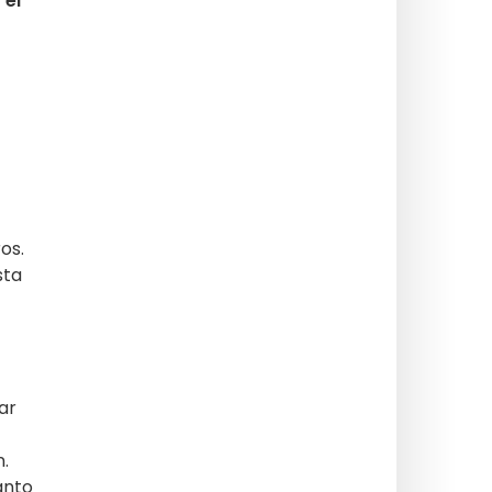
 el
os.
sta
ar
n.
anto