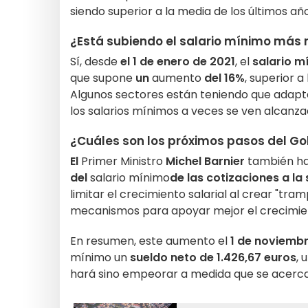
siendo superior a la media de los últimos año
¿Está subiendo el salario mínimo más r
Sí, desde
el 1 de enero de 2021
, el
salario m
que supone
un
aumento
del 16%
, superior a
Algunos sectores están teniendo que adaptar
los salarios mínimos a veces se ven alcanza
¿Cuáles son los próximos pasos del Go
El
Primer Ministro
Michel Barnier
también hab
del
salario mínimo
de las cotizaciones a la
limitar el crecimiento salarial al crear "tra
mecanismos para apoyar mejor el crecimien
En resumen, este aumento el
1 de noviemb
mínimo un
sueldo neto de 1.426,67 euros
, 
hará sino empeorar a medida que se acerca el