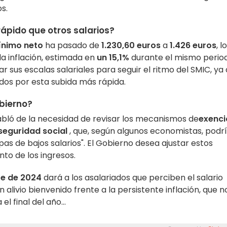
s.
ápido que otros salarios?
ínimo neto
ha pasado de
1.230,60 euros
a
1.426 euros
, lo
 la inflación, estimada en
un 15,1%
durante el mismo perio
 sus escalas salariales para seguir el ritmo del SMIC, ya
dos por esta subida más rápida.
bierno?
ló de la necesidad de revisar los mecanismos de
exenci
 seguridad social
, que, según algunos economistas, podr
mpas de bajos salarios". El Gobierno desea ajustar estos
to de los ingresos.
re de 2024
dará a los asalariados que perciben el salario
un alivio bienvenido frente a la persistente inflación, que n
 final del año...