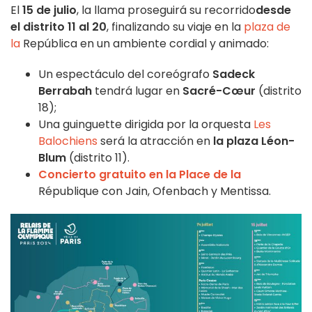
El
15 de julio
, la llama proseguirá su recorrido
desde
el distrito 11 al 20
, finalizando su viaje en la
plaza de
la
República
en un ambiente cordial y animado:
Un espectáculo del coreógrafo
Sadeck
Berrabah
tendrá lugar en
Sacré-Cœur
(distrito
18);
Una guinguette dirigida por la orquesta
Les
Balochiens
será la atracción en
la plaza Léon-
Blum
(distrito 11).
Concierto gratuito en la Place de la
République con Jain, Ofenbach y Mentissa.