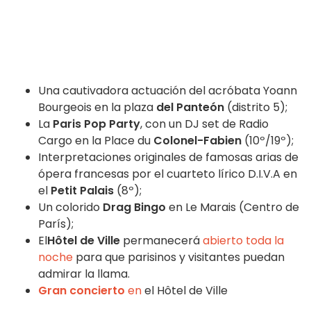
Una cautivadora actuación del acróbata Yoann
Bourgeois en la plaza
del Panteón
(distrito 5);
La
Paris Pop Party
, con un DJ set de Radio
Cargo en la Place du
Colonel-Fabien
(10º/19º);
Interpretaciones originales de famosas arias de
ópera francesas por el cuarteto lírico D.I.V.A en
el
Petit Palais
(8º);
Un colorido
Drag Bingo
en Le Marais (Centro de
París);
El
Hôtel de Ville
permanecerá
abierto toda la
noche
para que parisinos y visitantes puedan
admirar la llama.
Gran concierto
en
el Hôtel de Ville