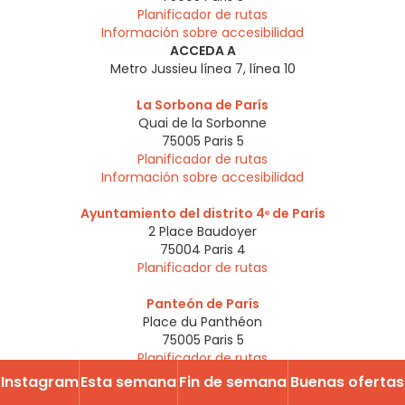
Planificador de rutas
Información sobre accesibilidad
ACCEDA A
Metro Jussieu línea 7, línea 10
La Sorbona de París
Quai de la Sorbonne
75005
Paris 5
Planificador de rutas
Información sobre accesibilidad
Ayuntamiento del distrito 4ᵉ de París
2 Place Baudoyer
75004
Paris 4
Planificador de rutas
Panteón de París
Place du Panthéon
75005
Paris 5
Planificador de rutas
ACCEDA A
Instagram
Esta semana
Fin de semana
Buenas ofertas
Metro: Luxemburgo / Cardenal Lemoine / Maubert