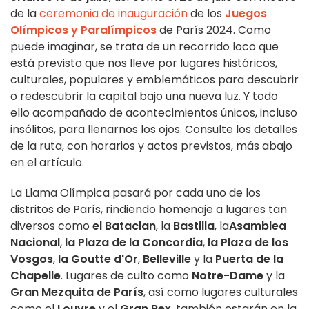
de la
ceremonia de inauguración
de los
Juegos
Olímpicos y Paralímpicos
de París 2024. Como
puede imaginar, se trata de un recorrido loco que
está previsto que nos lleve por lugares históricos,
culturales, populares y emblemáticos para descubrir
o redescubrir la capital bajo una nueva luz. Y todo
ello acompañado de acontecimientos únicos, incluso
insólitos, para llenarnos los ojos. Consulte los detalles
de la ruta, con horarios y actos previstos, más abajo
en el artículo.
La Llama Olímpica pasará por cada uno de los
distritos de París, rindiendo homenaje a lugares tan
diversos como
el Bataclan
, la
Bastilla
, la
Asamblea
Nacional
,
la Plaza de la Concordia
,
la Plaza de los
Vosgos
,
la Goutte d'Or
,
Belleville
y la
Puerta de la
Chapelle
. Lugares de culto como
Notre-Dame
y la
Gran Mezquita de París
, así como lugares culturales
como el
Louvre
y el
Gran Rex
, también estarán en la