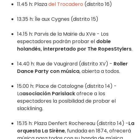
11.45 h: Plaza
del Trocadero
(distrito 16)
13.35 h: Île aux Cygnes (distrito 15)
14.15 h: Parvis de la Mairie du XVe - Los
espectadores podrán probar el
doble
holandés, interpretado por The RopesStylers
.
14.40 h: Rue de Vaugirard (distrito XV) -
Roller
Dance Party con música
, abierta a todos.
15.00 h: Place de Catalogne (distrito 14) -
La
asociación Parislack
ofrece a los
espectadores la posibilidad de probar el
slacklining.
15.15 h: Plaza Denfert Rochereau (distrito 14) -
La
orquesta La Sirène
, fundada en 1874, ofrecerá
música para todos con su banda de música