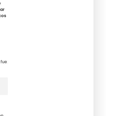
e
gar
cos
 fue
en