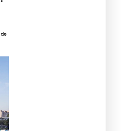
os
4 de