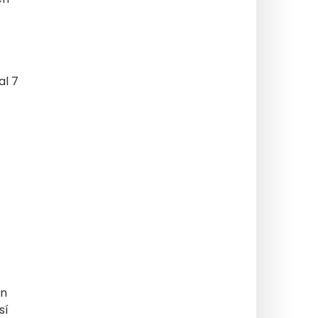
al 7
en
sí