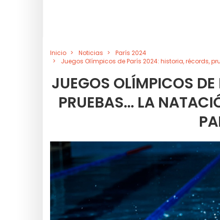
Inicio
Noticias
París 2024
Juegos Olímpicos de París 2024: historia, récords, p
JUEGOS OLÍMPICOS DE 
PRUEBAS... LA NATAC
PA