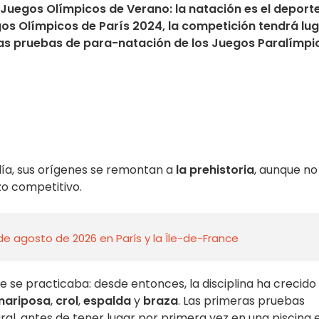
s Juegos Olímpicos de Verano: la natación es el deport
gos Olímpicos de París 2024, la competición tendrá lu
e las pruebas de para-natación de los Juegos Paralímpi
ía, sus orígenes se remontan a
la prehistoria
, aunque no
zo competitivo.
de agosto de 2026 en París y la Île-de-France
ue se practicaba: desde entonces, la disciplina ha crecido
mariposa
,
crol
,
espalda
y
braza
. Las primeras pruebas
al, antes de tener lugar por primera vez en una piscina 