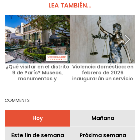
LEA TAMBIÉN...
¿Qué visitar en el distrito
Violencia doméstica: en
9 de París? Museos,
febrero de 2026
monumentos y
inaugurarán un servicio
exposiciones actuales.
de asesoría jurídica en el
centro de París
COMMENTS
Hoy
Mañana
Este fin de semana
Próxima semana