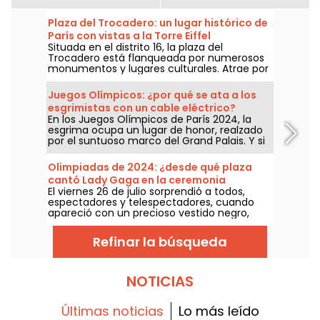
Plaza del Trocadero: un lugar histórico de
París con vistas a la Torre Eiffel
Situada en el distrito 16, la plaza del
Trocadero está flanqueada por numerosos
monumentos y lugares culturales. Atrae por
igual a turistas y parisinos de toda la vida
gracias a su inmejorable vista de la Torre
Juegos Olímpicos: ¿por qué se ata a los
Eiffel.
esgrimistas con un cable eléctrico?
En los Juegos Olímpicos de París 2024, la
esgrima ocupa un lugar de honor, realzado
por el suntuoso marco del Grand Palais. Y si
se pregunta por qué los esgrimistas están
sujetos por cables eléctricos, ¡la buena
Olimpiadas de 2024: ¿desde qué plaza
noticia es que podemos explicárselo todo!
cantó Lady Gaga en la ceremonia
El viernes 26 de julio sorprendió a todos,
inaugural?
espectadores y telespectadores, cuando
apareció con un precioso vestido negro,
rodeada de pompones rosas. Pero, ¿dónde
estaba la cantante? ¿Está abierta al
Refinar la búsqueda
público?
NOTICIAS
Últimas noticias
Lo más leído