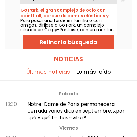
temporada que se presenta prometedora.
Entre choques europeos de prestigio,
Go Park, el gran complejo de ocio con
animaciones XXL y un ambiente de locura,
paintball, parque de camas elásticas y
aquí tienes por qué es el evento deportivo y
Para pasar una tarde en familia o con
footbulle de Pontoise
de ocio que no te puedes perder.
amigos, diríjase a Go Park, un complejo
situado en Cergy-Pontoise, con un montón
de actividades para elegir. Paintball, parque
de camas elásticas, lucha de sumo, fútbol
Refinar la búsqueda
sala o fútbol en burbujas: ¡lo pasarás en
grande!
NOTICIAS
Últimas noticias
Lo más leído
Sábado
13:30
Notre-Dame de París permanecerá
cerrada varios días en septiembre: ¿por
qué y qué fechas evitar?
Viernes