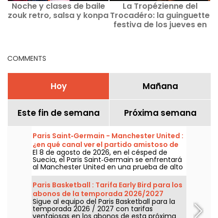
Noche y clases de baile
La Tropézienne del
Q
zouk retro, salsa y konpa
Trocadéro: la guinguette
festiva de los jueves en
V
París
COMMENTS
Hoy
Mañana
Este fin de semana
Próxima semana
Paris Saint‑Germain - Manchester United :
¿en qué canal ver el partido amistoso de
El 8 de agosto de 2026, en el césped de
la pretemporada?
Suecia, el Paris Saint‑Germain se enfrentará
al Manchester United en una prueba de alto
nivel previa a una nueva temporada. Un
choque histórico y un duelo de prestigio tras
Paris Basketball : Tarifa Early Bird para los
la Copa del Mundo de fútbol. ¿En qué
abonos de la temporada 2026/2027
cadena ver los dos amistosos?
Sigue al equipo del Paris Basketball para la
temporada 2026 / 2027 con tarifas
ventajosas en los abonos de esta próxima