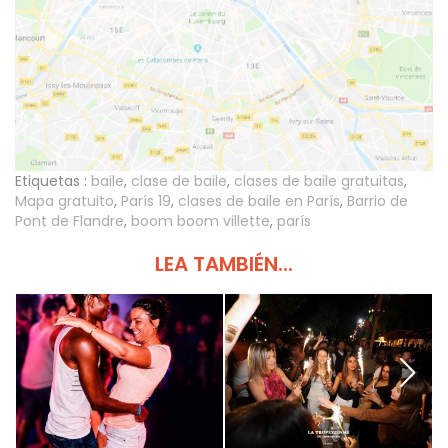
Etiquetas :
baile
,
clase de baile
,
clases de baile gratuitas
,
Mapa gratuito
,
París 19
,
clases de baile en París
,
Barrio de
Pont de Flandre
,
boom boom villette
,
parís
LEA TAMBIÉN...