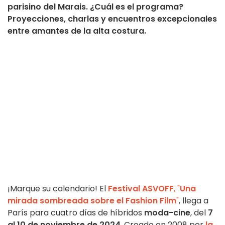
parisino del Marais. ¿Cuál es el programa?
Proyecciones, charlas y encuentros excepcionales
entre amantes de la alta costura.
¡Marque su calendario! El
Festival ASVOFF
, "
Una
mirada sombreada sobre el Fashion Film
"
, llega a
París para cuatro días de híbridos
moda-cine
, del
7
al 10 de noviembre de 2024
. Creado en 2008 por
la