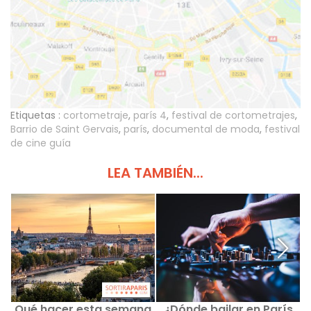
Etiquetas :
cortometraje
,
parís 4
,
festival de cortometrajes
,
Barrio de Saint Gervais
,
parís
,
documental de moda
,
festival
de cine guía
LEA TAMBIÉN...
Qué hacer esta semana
¿Dónde bailar en París