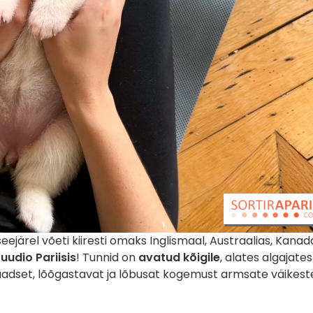
järel võeti kiiresti omaks Inglismaal, Austraalias, Kanadas,
tuudio Pariisis
! Tunnid on
avatud kõigile
, alates algajates
laadset, lõõgastavat ja lõbusat kogemust armsate väikest