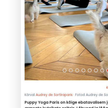
<
K
Kõrval
Audrey de Sortiraparis
· Fotod Audrey de Sor
Puppy Yoga Paris on kõige ebatavalisem j