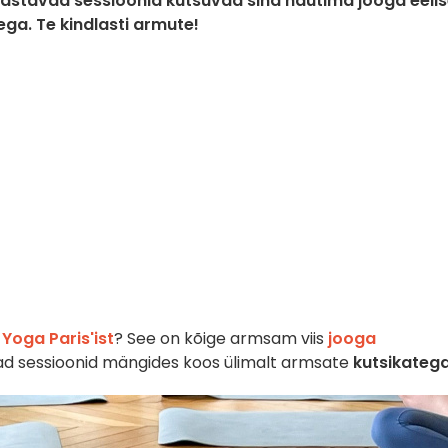
gastavad sessioonid kutsuvad sind nautima jooga eelis
ga. Te kindlasti armute!
Yoga Paris'ist
? See on kõige armsam viis
jooga
d sessioonid mängides koos ülimalt armsate
kutsikateg