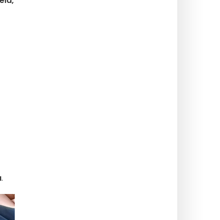
eid,
a
.