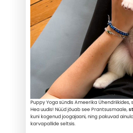
Puppy Yoga sündis Ameerika Ühendriikides, see
Hea uudis! Nüüd jõuab see Prantsusmaale,
s
kuni kogenud joogajaani, ning pakuvad ainu
karvapallide seltsis.