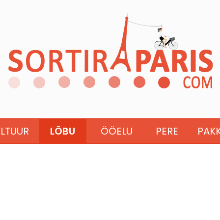
ULTUUR
LÕBU
ÖÖELU
PERE
PAK