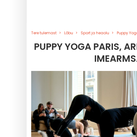
Tere tulemast
Lõbu
Sport ja heaolu
Puppy Yog
PUPPY YOGA PARIS, 
IMEARMS