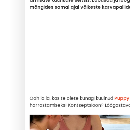
armsate kutsikate seltsis. Lõbusad ja lõõ
mängides samal ajal väikeste karvapallide
Ooh la la, kas te olete kunagi kuulnud
Puppy 
harrastamiseks! Kontseptsioon? Lõõgastava