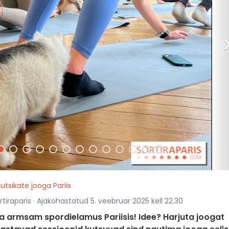
utsikate jooga Pariis
tiraparis · Ajakohastatud 5. veebruar 2025 kell 22.30
a armsam spordielamus Pariisis! Idee? Harjuta joogat