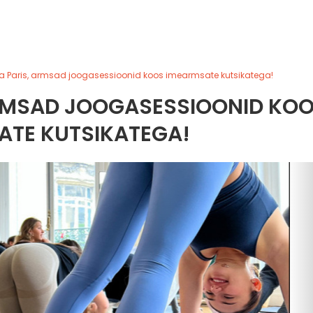
a Paris, armsad joogasessioonid koos imearmsate kutsikatega!
ARMSAD JOOGASESSIOONID KO
ATE KUTSIKATEGA!