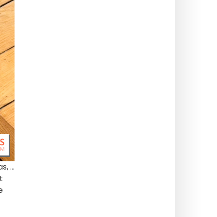
 ...
t
e