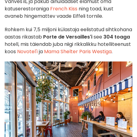
Vanves'is, ja pakub ainulaadset elamust oma
katuserestoraniga
French Kiss
ning toad, kust
avaneb hingemattev vaade Eiffeli tornile.
Rohkem kui 7,5 miljoni külastaja eelistatud sihtkohana
aastas rikastab
Porte de Versailles'i
see
304 toaga
hotell, mis täiendab juba niigi rikkalikku hotelliteenust
koos
Novotel'i
ja
Mama Shelter Paris Westiga
.