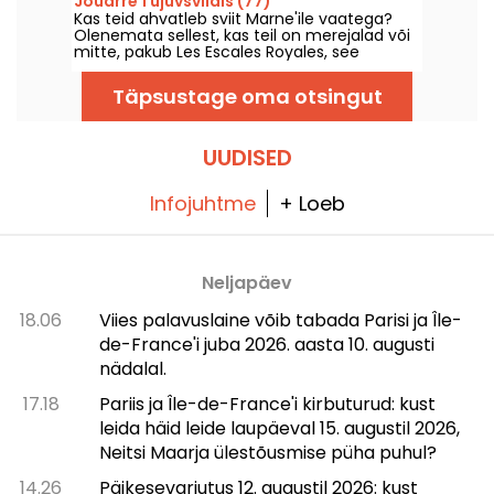
Jouarre'i ujuvsviidis (77)
Kas teid ahvatleb sviit Marne'ile vaatega?
Olenemata sellest, kas teil on merejalad või
mitte, pakub Les Escales Royales, see
ebatavaline majutusasutus vee peal,
võimalust veeta üks öö (või soovi korral
Täpsustage oma otsingut
rohkem) ühes oma ujuvsviidis La Ferté-
sous-Jouarre'i lähedal.
UUDISED
Infojuhtme
+ Loeb
Neljapäev
18.06
Viies palavuslaine võib tabada Parisi ja Île-
de-France'i juba 2026. aasta 10. augusti
nädalal.
17.18
Pariis ja Île-de-France'i kirbuturud: kust
leida häid leide laupäeval 15. augustil 2026,
Neitsi Maarja ülestõusmise püha puhul?
14.26
Päikesevarjutus 12. augustil 2026: kust