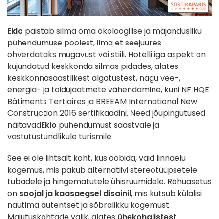
Eklo
paistab silma oma ökoloogilise ja majandusliku
pühendumuse poolest, ilma et seejuures
ohverdataks mugavust või stiili. Hotelli iga aspekt on
kujundatud keskkonda silmas pidades, alates
keskkonnasäästlikest algatustest, nagu vee-,
energia- ja toidujäätmete vähendamine, kuni NF HQE
Bâtiments Tertiaires ja BREEAM International New
Construction 2016 sertifikaadini. Need jõupingutused
näitavad
Eklo
pühendumust säästvale ja
vastutustundlikule turismile.
See ei ole lihtsalt koht, kus ööbida, vaid linnaelu
kogemus, mis pakub alternatiivi stereotüüpsetele
tubadele ja hingematutele ühisruumidele. Rõhuasetus
on
soojal ja kaasaegsel disainil
, mis kutsub külalisi
nautima autentset ja sõbralikku kogemust.
Majutuskohtade valik, alates
ühekohalistest