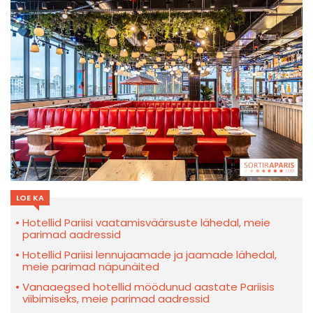
LOE KA
Hotellid Pariisi vaatamisväärsuste lähedal, meie
parimad aadressid
Hotellid Pariisi lennujaamade ja jaamade lähedal,
meie parimad näpunäited
Vanaaegsed hotellid möödunud aastate Pariisis
viibimiseks, meie parimad aadressid