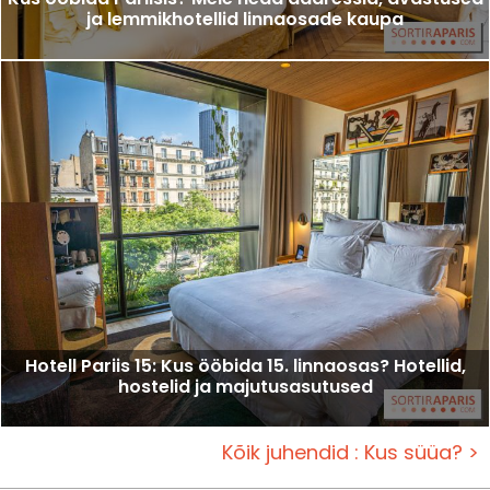
ja lemmikhotellid linnaosade kaupa
Hotell Pariis 15: Kus ööbida 15. linnaosas? Hotellid,
hostelid ja majutusasutused
Kõik juhendid : Kus süüa? >