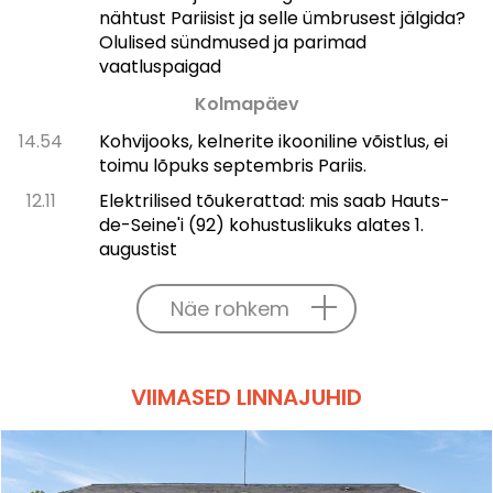
nähtust Pariisist ja selle ümbrusest jälgida?
Olulised sündmused ja parimad
vaatluspaigad
Kolmapäev
14.54
Kohvijooks, kelnerite ikooniline võistlus, ei
toimu lõpuks septembris Pariis.
12.11
Elektrilised tõukerattad: mis saab Hauts-
de-Seine'i (92) kohustuslikuks alates 1.
augustist
Näe rohkem
VIIMASED LINNAJUHID