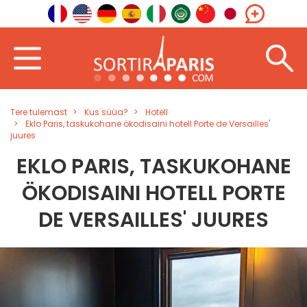
Tere tulemast
Kus süüa?
Hotell
Eklo Paris, taskukohane ökodisaini hotell Porte de Versailles'
juures
EKLO PARIS, TASKUKOHANE
ÖKODISAINI HOTELL PORTE
DE VERSAILLES' JUURES