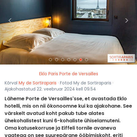
<
>
Eklo Paris Porte de Versailles
Kõrval
My de Sortiraparis
· Fotod My de Sortiraparis ·
Ajakohastatud 22. veebruar 2024 kell 09.54
Läheme Porte de Versailles'sse, et avastada Eklo
hotelli, mis on nii ökonoomne kui ka ajakohane. See
värskelt avatud koht pakub tube alates
ühekohalistest kuni 6-kohaliste ühiselamuteni.
Oma katusekorruse ja Eiffeli tornile avaneva
vaatega on see suurepärane ööbimiskoht, eriti