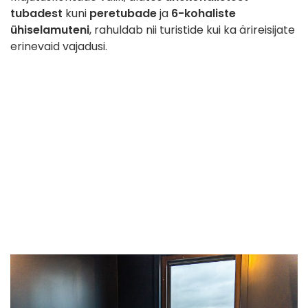
tubadest
kuni
peretubade
ja
6-kohaliste
ühiselamuteni
, rahuldab nii turistide kui ka ärireisijate
erinevaid vajadusi.