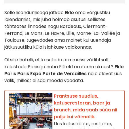
Selle lisandumisega jätkab
Eklo
oma võrgustiku
laiendamist, mis juba hõlmab asutusi sellistes
tähtsates linnades nagu Bordeaux, Clermont-
Ferrand, Le Mans, Le Havre, Lille, Marne-La-Vallée ja
Toulouse, tugevdades oma mainet kui uuendaja
jätkusuutliku külalislahkuse valdkonnas.
Otsite hotelli, et kasutada ära messi või lihtsalt
külastada Pariisi ja näha Eiffeli torni oma aknast?
Eklo
Paris
Paris Expo Porte de Versailles
näib olevat uus
valik, millest ei saa mööda vaadata.
Prantsuse suudlus,
katuserestoran, baar ja
brunch, mida saab süüa nii
palju kui võimalik.
Uus katusebaar, restoran,