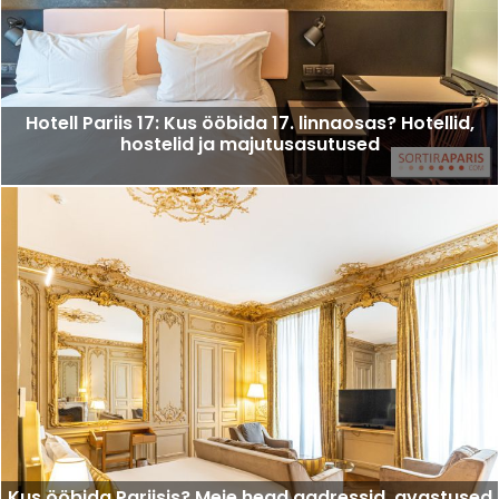
Hotell Pariis 17: Kus ööbida 17. linnaosas? Hotellid,
hostelid ja majutusasutused
Kus ööbida Pariisis? Meie head aadressid, avastused