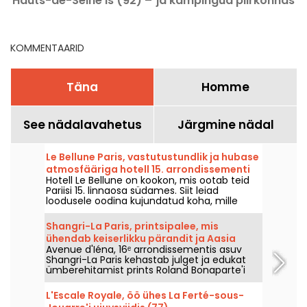
Hauts-de-Seine'is (92) –
ja kämpingud piirkonnas
10 soovitatavat
78
tegevust.
KOMMENTAARID
Täna
Homme
See nädalavahetus
Järgmine nädal
Le Bellune Paris, vastutustundlik ja hubase
atmosfääriga hotell 15. arrondissementi
Hotell Le Bellune on kookon, mis ootab teid
südames.
Pariisi 15. linnaosa südames. Siit leiad
loodusele oodina kujundatud koha, mille
lisaboonuseks on spaa, mis on ideaalne
akude laadimiseks, ja itaaliapärase
Shangri-La Paris, printsipalee, mis
aktsendiga kohalik restoranibaar.
ühendab keiserlikku pärandit ja Aasia
Avenue d'Iéna, 16ᵉ arrondissementis asuv
luksust Avenue d'Iéna'l.
Shangri-La Paris kehastab julget ja edukat
ümberehitamist prints Roland Bonaparte'i
erapaleest ajaloolise mälestusmärgi ja
väljapaistva palee hotelliks.
L'Escale Royale, öö ühes La Ferté-sous-