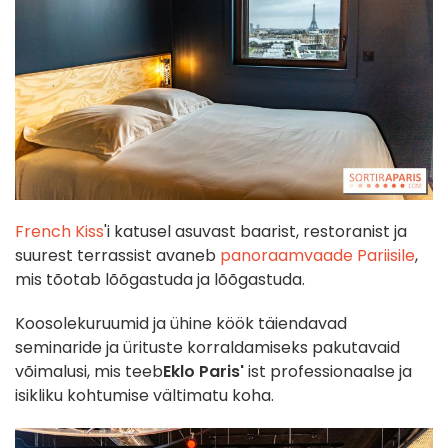
French Kiss
'i katusel asuvast baarist, restoranist ja
suurest terrassist avaneb
panoraamvaade Pariisile
,
mis tõotab lõõgastuda ja lõõgastuda.
Koosolekuruumid ja ühine köök täiendavad
seminaride ja ürituste korraldamiseks pakutavaid
võimalusi, mis teeb
Eklo Paris'
ist professionaalse ja
isikliku kohtumise vältimatu koha.