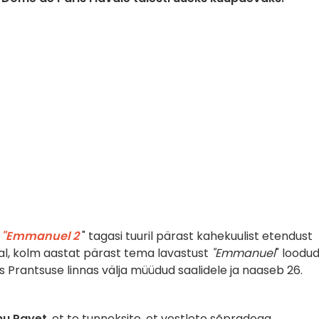
a
"Emmanuel 2
" tagasi tuuril pärast kahekuulist etendust
stal, kolm aastat pärast tema lavastust
"Emmanuel
" loodu
 Prantsuse linnas välja müüdud saalidele ja naaseb 26.
u Payet
, et te tunneksite, et vestlete sõpradega,