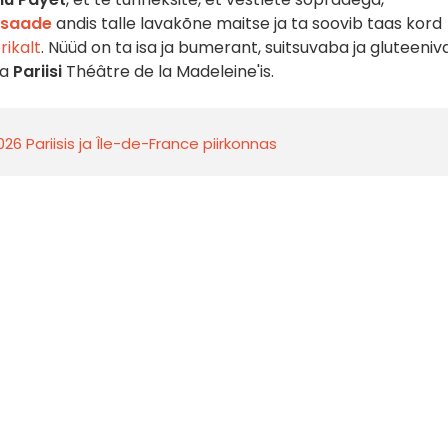
saade
andis talle lavakõne maitse ja ta soovib taas kord
ikalt
. Nüüd on ta isa ja bumerant, suitsuvaba ja gluteeni
da
Pariisi
Théâtre de la Madeleine'is.
26 Pariisis ja Île-de-France piirkonnas