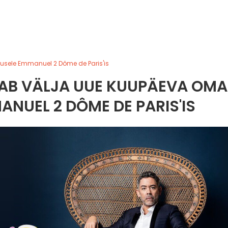
usele Emmanuel 2 Dôme de Paris'is
AB VÄLJA UUE KUUPÄEVA OMA
NUEL 2 DÔME DE PARIS'IS