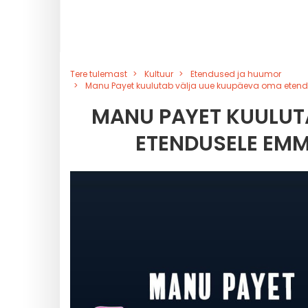
Tere tulemast
Kultuur
Etendused ja huumor
Manu Payet kuulutab välja uue kuupäeva oma etend
MANU PAYET KUULUT
ETENDUSELE EMMA