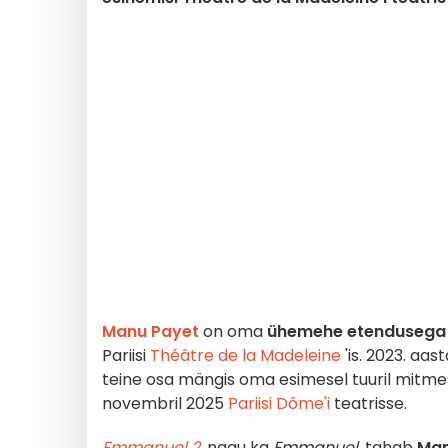
Manu Payet
on oma
ühemehe etenduseg
Pariisi
Théâtre de la Madeleine
'is. 2023. aa
teine osa mängis oma esimesel tuuril mitmes
novembril 2025
Pariisi Dôme'i
teatrisse.
Emmanuel 2
, nagu ka
Emmanuel,
tahab
Man