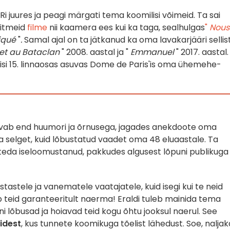
Ri juures ja peagi märgati tema koomilisi võimeid.
Ta sai
mitmeid
filme
nii kaamera ees kui ka taga, sealhulgas
"
Nous
liqué
"
.
Samal ajal on ta jätkanud ka oma lavakarjääri sellis
et au Bataclan
" 2008. aastal ja "
Emmanuel
" 2017. aastal.
isi 15. linnaosas asuvas Dome de Paris'is oma ühemehe-
vab end huumori ja õrnusega, jagades anekdoote oma
ma selget, kuid lõbustatud vaadet oma 48 eluaastale. Ta
 teda iseloomustanud, pakkudes algusest lõpuni publikuga
stele ja vanematele vaatajatele, kuid isegi kui te neid
b teid garanteeritult naerma! Eraldi tuleb mainida tema
ni lõbusad ja hoiavad teid kogu õhtu jooksul naerul. See
idest
, kus tunnete koomikuga tõelist lähedust. Soe, naljak