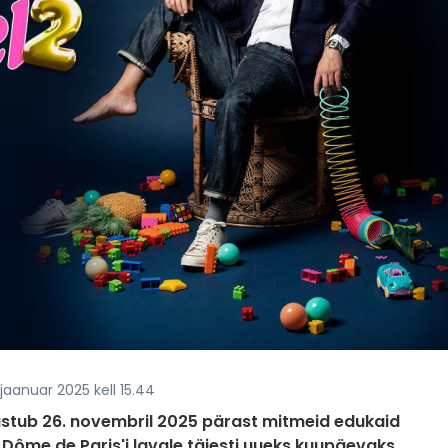
jaanuar 2025 kell 15.44
astub 26. novembril 2025 pärast mitmeid edukaid
s Dôme de Paris'i lavale täiesti uueks kuupäevaks.