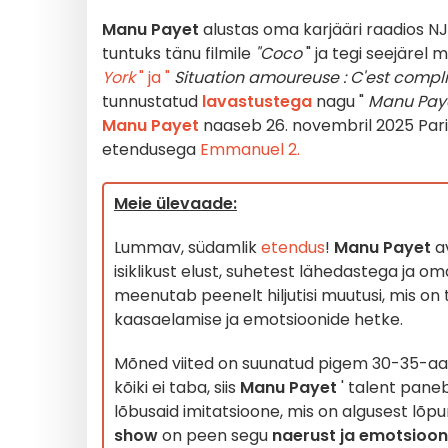
Manu Payet
alustas oma karjääri raadios NJ
tuntuks tänu filmile
"Coco
" ja tegi seejärel 
York
" ja "
Situation amoureuse : C'est comp
tunnustatud
lavastustega
nagu "
Manu Pay
Manu Payet
naaseb 26. novembril 2025 Pari
etendusega
Emmanuel 2.
Meie ülevaade:
Lummav, südamlik
etendus
!
Manu Payet
a
isiklikust elust, suhetest lähedastega ja o
meenutab peenelt hiljutisi muutusi, mis on
kaasaelamise ja emotsioonide hetke.
Mõned viited on suunatud pigem 30-35-aasta
kõiki ei taba, siis
Manu Payet
' talent pane
lõbusaid imitatsioone, mis on algusest lõpu
show
on peen segu
naerust ja emotsioon