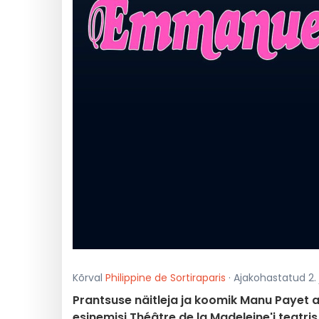
Kõrval
Philippine de Sortiraparis
· Ajakohastatud 2. 
Prantsuse näitleja ja koomik Manu Payet 
esinemisi Théâtre de la Madeleine'i teatri