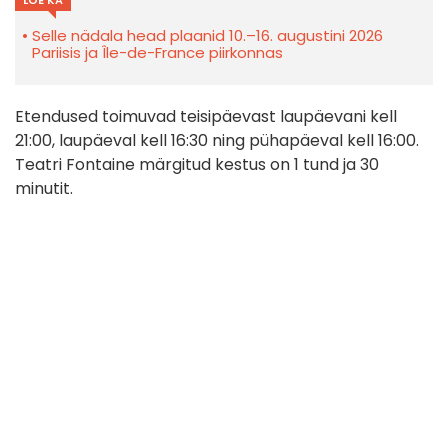
LOE KA
Selle nädala head plaanid 10.–16. augustini 2026
Pariisis ja Île-de-France piirkonnas
Etendused toimuvad teisipäevast laupäevani kell
21:00, laupäeval kell 16:30 ning pühapäeval kell 16:00.
Teatri Fontaine märgitud kestus on 1 tund ja 30
minutit.