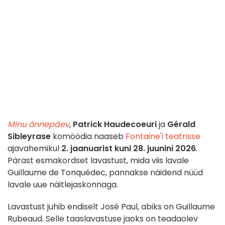
Minu õnnepäev
,
Patrick Haudecoeuri
ja
Gérald
Sibleyrase
komöödia naaseb
Fontaine'i teatrisse
ajavahemikul
2. jaanuarist kuni 28. juunini 2026
.
Pärast esmakordset lavastust, mida viis lavale
Guillaume de Tonquédec, pannakse näidend nüüd
lavale uue näitlejaskonnaga.
Lavastust juhib endiselt José Paul, abiks on Guillaume
Rubeaud. Selle taaslavastuse jaoks on teadaolev