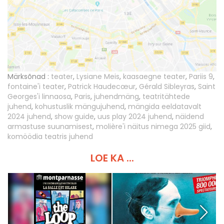
Märksõnad :
teater
,
Lysiane Meis
,
kaasaegne teater
,
Pariis 9
,
fontaine'i teater
,
Patrick Haudecœur
,
Gérald Sibleyras
,
Saint
Georges'i linnaosa
,
Paris
,
juhendmäng
,
teatritähtede
juhend
,
kohustuslik mängujuhend
,
mängida eeldatavalt
2024 juhend
,
show guide
,
uus play 2024 juhend
,
näidend
armastuse suunamisest
,
molière'i näitus nimega 2025 giid
,
komöödia teatris juhend
LOE KA ...