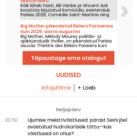
teatris hästi.
Kõik läheb hästi, Alil Vardar ja Vincent Azé
koostöös kirjutatud komöödia, esietendub
Pariisis 2026, Comédie Saint-Martinis ning
seejärel La Grande Comédie’s, kus abielu
intriig läheb käest ära.
Big Mother pikendatud Béliers Parisiensis
kuni 2026. aasta augustini
Big Mother, Mélody Mourey poliitilis- ja
ajakirjanduslik thriller, on pikendatud Pariisis
asuvas Théâtre des Béliers Parisiens kuni
2026. aasta 23. augustini, etendustega
teisipäevast pühapäevani.
Täpsustage oma otsingut
UUDISED
Infojuhtme
+ Loeb
Neljapäev
20.50
Ujumise meistrivõistlused: pärast Seini jõel
avastatud hüdrokarbide tõttu—kas
võistlused on ohus?