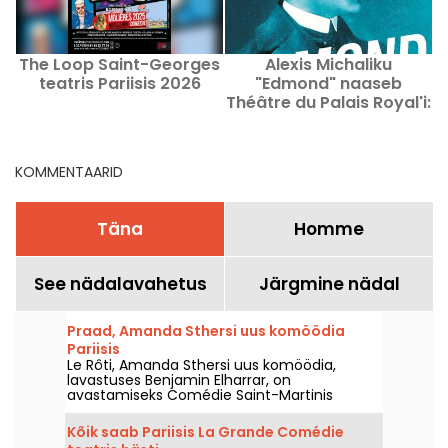
The Loop Saint-Georges
Alexis Michaliku
teatris Pariisis 2026
"Edmond" naaseb
Théâtre du Palais Royal'i:
meie arvustus
KOMMENTAARID
Täna
Homme
See nädalavahetus
Järgmine nädal
Praad, Amanda Sthersi uus komöödia
Pariisis
Le Rôti, Amanda Sthersi uus komöödia,
lavastuses Benjamin Elharrar, on
avastamiseks Comédie Saint-Martinis
Pariisis kuni 2026. aasta 15. oktoobrini.
Kõik saab Pariisis La Grande Comédie