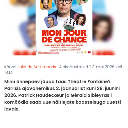
Kõrval
Julie de Sortiraparis
· Ajakohastatud 27. mai 2026 kell
18.14
Minu õnnepäev jõuab taas Théâtre Fontaine’i
Pariisis ajavahemikus 2. jaanuarist kuni 28. juunini
2026. Patrick Haudecœur ja Gérald Sibleyras’i
komöödia saab uue näitlejate koosseisuga uuesti
lavale.