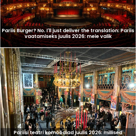
Pariis Burger? No. I'll just deliver the translation: Pariis
vaatamiseks juulis 2026: meie valik
Pariisi teatri komöödiad juulis 2026: millised