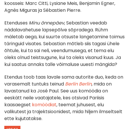
koosseis: Marc Citti, Lysiane Meis, Benjamin Egner,
Agnès Miguras ja Sébastien Pierre.
Etenduses
Minu õnnepäev
, Sebastian veedab
nädalavahetuse lapsepõlve sõpradega. Rühm
mäletab aega, kui suurte otsuste langetamine toimus
täringuid visates. Sebastian mõtleb siis tagasi ühele
õhtule, kui ta sai neli, veendumusega, et tema elu
oleks olnud teistsugune, kui ta oleks visanud kuus. Ja
kui saatus annaks talle võimaluse uuesti mängida?
Etendus toob taas lavale sama autorite duo, keda on
varasemalt tuntuks teinud
Berlin Berlin
, mida on
lavastanud ka José Paul. See uus komöödia on
eeskätt neile vaatajatele, kes otsivad Pariisis
kaasaegset
komöödiat
, teemat juhusest, elu
valikutest ja trajektsioonidest, mida hiljem ilmseltselt
ette kujutatakse.