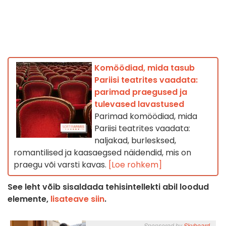
Komöödiad, mida tasub
Pariisi teatrites vaadata:
parimad praegused ja
tulevased lavastused
Parimad komöödiad, mida
Pariisi teatrites vaadata:
naljakad, burlesksed,
romantilised ja kaasaegsed näidendid, mis on
praegu või varsti kavas.
[Loe rohkem]
See leht võib sisaldada tehisintellekti abil loodud
elemente,
lisateave siin
.