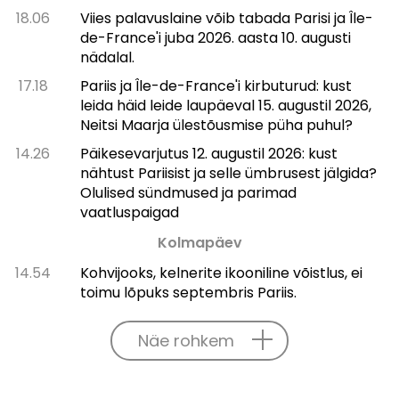
18.06
Viies palavuslaine võib tabada Parisi ja Île-
de-France'i juba 2026. aasta 10. augusti
nädalal.
17.18
Pariis ja Île-de-France'i kirbuturud: kust
leida häid leide laupäeval 15. augustil 2026,
Neitsi Maarja ülestõusmise püha puhul?
14.26
Päikesevarjutus 12. augustil 2026: kust
nähtust Pariisist ja selle ümbrusest jälgida?
Olulised sündmused ja parimad
vaatluspaigad
Kolmapäev
14.54
Kohvijooks, kelnerite ikooniline võistlus, ei
toimu lõpuks septembris Pariis.
Näe rohkem