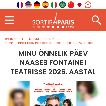
Tere tulemast
Kultuur
Teater
Minu õnnelik päev naaseb Fontaine'i teatrisse 2026. aastal
MINU ÕNNELIK PÄEV
NAASEB FONTAINE'I
TEATRISSE 2026. AASTAL