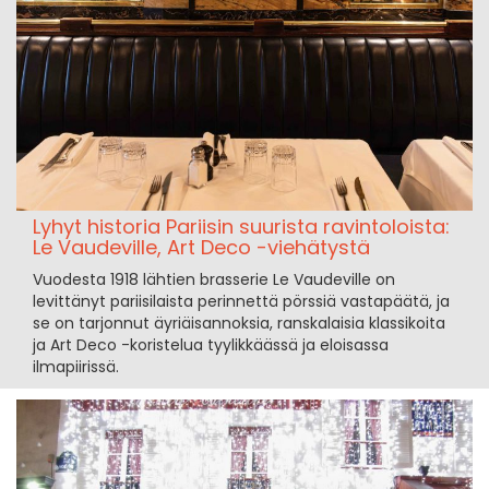
Lyhyt historia Pariisin suurista ravintoloista:
Le Vaudeville, Art Deco -viehätystä
Vuodesta 1918 lähtien brasserie Le Vaudeville on
levittänyt pariisilaista perinnettä pörssiä vastapäätä, ja
se on tarjonnut äyriäisannoksia, ranskalaisia klassikoita
ja Art Deco -koristelua tyylikkäässä ja eloisassa
ilmapiirissä.