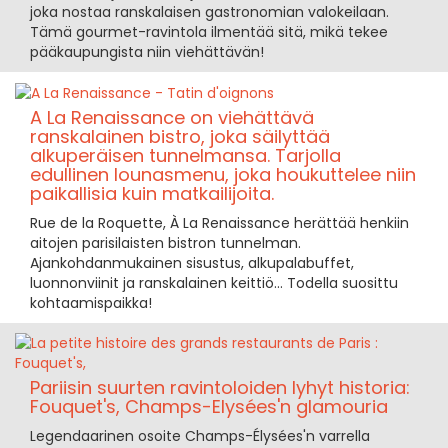
joka nostaa ranskalaisen gastronomian valokeilaan.
Tämä gourmet-ravintola ilmentää sitä, mikä tekee
pääkaupungista niin viehättävän!
A La Renaissance on viehättävä
ranskalainen bistro, joka säilyttää
alkuperäisen tunnelmansa. Tarjolla
edullinen lounasmenu, joka houkuttelee niin
paikallisia kuin matkailijoita.
Rue de la Roquette, À La Renaissance herättää henkiin
aitojen parisilaisten bistron tunnelman.
Ajankohdanmukainen sisustus, alkupalabuffet,
luonnonviinit ja ranskalainen keittiö... Todella suosittu
kohtaamispaikka!
Pariisin suurten ravintoloiden lyhyt historia:
Fouquet's, Champs-Elysées'n glamouria
Legendaarinen osoite Champs-Élysées'n varrella