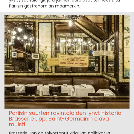
Pariisin gastronomian maamerkin.
Pariisin suurten ravintoloiden lyhyt historia:
Brasserie Lipp, Saint-Germainin elävä
muisti
Brasserie Lipp on toivottanut kirjailijat, poliitikot ja