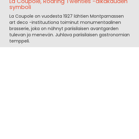
La Coupole, Roaring Twenties -aikakauden
symboli
La Coupole on vuodesta 1927 lähtien Montparnassen
art deco -instituutiona toiminut monumentaalinen
brasserie, joka on nähnyt pariisilaisen avantgarden
tulevan ja menevän. Juhlava pariisilaisen gastronomian
temppeli.