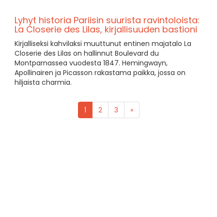
Lyhyt historia Pariisin suurista ravintoloista:
La Closerie des Lilas, kirjallisuuden bastioni
Kirjalliseksi kahvilaksi muuttunut entinen majatalo La
Closerie des Lilas on hallinnut Boulevard du
Montparnassea vuodesta 1847. Hemingwayn,
Apollinairen ja Picasson rakastama paikka, jossa on
hiljaista charmia.
1
2
3
»