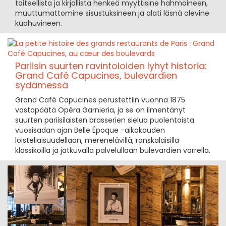
taiteellista ja kirjallista henkeä myyttisine hahmoineen,
muuttumattomine sisustuksineen ja alati läsnä olevine
kuohuvineen.
Pariisin suurten ravintoloiden lyhyt historia:
Grand Café Capucines, bulevardien
sydämessä
Grand Café Capucines perustettiin vuonna 1875
vastapäätä Opéra Garnieria, ja se on ilmentänyt
suurten pariisilaisten brasserien sielua puolentoista
vuosisadan ajan Belle Époque -aikakauden
loisteliaisuudellaan, merenelävillä, ranskalaisilla
klassikoilla ja jatkuvalla palvelullaan bulevardien varrella.