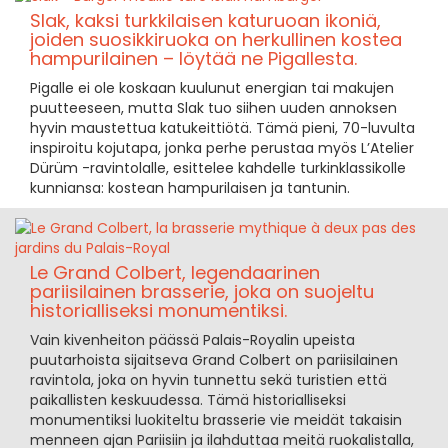
Slak, kaksi turkkilaisen katuruoan ikoniä,
joiden suosikkiruoka on herkullinen kostea
hampurilainen – löytää ne Pigallesta.
Pigalle ei ole koskaan kuulunut energian tai makujen
puutteeseen, mutta Slak tuo siihen uuden annoksen
hyvin maustettua katukeittiötä. Tämä pieni, 70-luvulta
inspiroitu kojutapa, jonka perhe perustaa myös L’Atelier
Dürüm -ravintolalle, esittelee kahdelle turkinklassikolle
kunniansa: kostean hampurilaisen ja tantunin.
Le Grand Colbert, legendaarinen
pariisilainen brasserie, joka on suojeltu
historialliseksi monumentiksi.
Vain kivenheiton päässä Palais-Royalin upeista
puutarhoista sijaitseva Grand Colbert on pariisilainen
ravintola, joka on hyvin tunnettu sekä turistien että
paikallisten keskuudessa. Tämä historialliseksi
monumentiksi luokiteltu brasserie vie meidät takaisin
menneen ajan Pariisiin ja ilahduttaa meitä ruokalistalla,