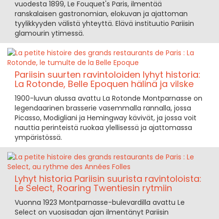
vuodesta 1899, Le Fouquet's Paris, ilmentää
ranskalaisen gastronomian, elokuvan ja ajattoman
tyylikkyyden välistä yhteyttä. Elävä instituutio Pariisin
glamourin ytimessä.
Pariisin suurten ravintoloiden lyhyt historia:
La Rotonde, Belle Epoquen hälinä ja vilske
1900-luvun alussa avattu La Rotonde Montparnasse on
legendaarinen brasserie vasemmalla rannalla, jossa
Picasso, Modigliani ja Hemingway kävivät, ja jossa voit
nauttia perinteistä ruokaa ylellisessä ja ajattomassa
ympäristössä.
Lyhyt historia Pariisin suurista ravintoloista:
Le Select, Roaring Twentiesin rytmiin
Vuonna 1923 Montparnasse-bulevardilla avattu Le
Select on vuosisadan ajan ilmentänyt Pariisin