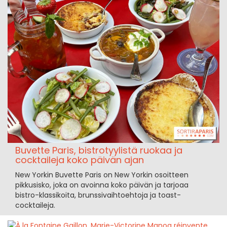
Buvette Paris, bistrotyylistä ruokaa ja
cocktaileja koko päivän ajan
New Yorkin Buvette Paris on New Yorkin osoitteen
pikkusisko, joka on avoinna koko päivän ja tarjoaa
bistro-klassikoita, brunssivaihtoehtoja ja toast-
cocktaileja.