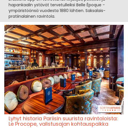
hapankaalin ystävät tervetulleiksi Belle Époque -
ympäristöönsä vuodesta 1880 lähtien. Saksalais-
pratiinalainen ravintola.
Lyhyt historia Pariisin suurista ravintoloista:
Le Procope, valistusajan kohtauspaikka