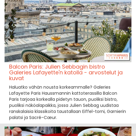
Balcon Paris: Julien Sebbagin bistro
Galeries Lafayette'n katolla - arvostelut ja
kuvat
Haluatko vähän nousta korkeammalle? Galeries
Lafayette Paris Haussmannin kattoterassilla Balcon
Paris tarjoaa korkealla pidetyn tauon, puoliksi bistro,
puoliksi näköalapaikka, jossa Julien Sebbag uudistaa
ranskalaisia klassikoita taustallaan Eiffel-torni, Garnierin
palatsi ja Sacré-Cœur.