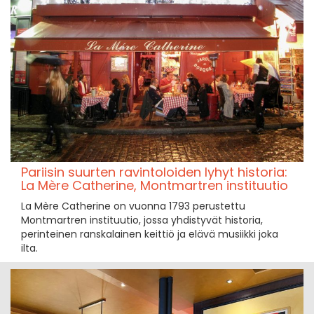
Pariisin suurten ravintoloiden lyhyt historia:
La Mère Catherine, Montmartren instituutio
La Mère Catherine on vuonna 1793 perustettu
Montmartren instituutio, jossa yhdistyvät historia,
perinteinen ranskalainen keittiö ja elävä musiikki joka
ilta.