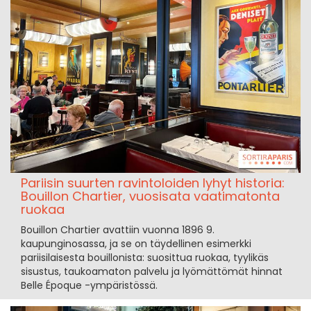
Pariisin suurten ravintoloiden lyhyt historia:
Bouillon Chartier, vuosisata vaatimatonta
ruokaa
Bouillon Chartier avattiin vuonna 1896 9.
kaupunginosassa, ja se on täydellinen esimerkki
pariisilaisesta bouillonista: suosittua ruokaa, tyylikäs
sisustus, taukoamaton palvelu ja lyömättömät hinnat
Belle Époque -ympäristössä.