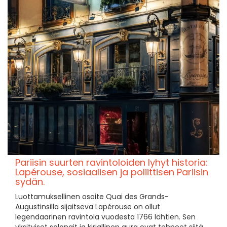
Pariisin suurten ravintoloiden lyhyt historia:
Lapérouse, sosiaalisen ja poliittisen Pariisin
sydän.
Luottamuksellinen osoite Quai des Grands-
Augustinsilla sijaitseva Lapérouse on ollut
legendaarinen ravintola vuodesta 1766 lähtien. Sen
yksityiset salongit ja kirjallinen aura ovat tehneet siitä