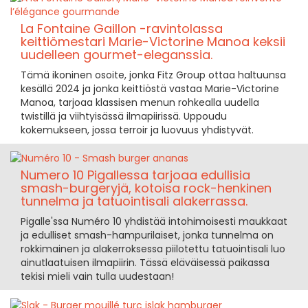
La Fontaine Gaillon -ravintolassa
keittiömestari Marie-Victorine Manoa keksii
uudelleen gourmet-eleganssia.
Tämä ikoninen osoite, jonka Fitz Group ottaa haltuunsa
kesällä 2024 ja jonka keittiöstä vastaa Marie-Victorine
Manoa, tarjoaa klassisen menun rohkealla uudella
twistillä ja viihtyisässä ilmapiirissä. Uppoudu
kokemukseen, jossa terroir ja luovuus yhdistyvät.
Numero 10 Pigallessa tarjoaa edullisia
smash-burgeryjä, kotoisa rock-henkinen
tunnelma ja tatuointisali alakerrassa.
Pigalle'ssa Numéro 10 yhdistää intohimoisesti maukkaat
ja edulliset smash-hampurilaiset, jonka tunnelma on
rokkimainen ja alakerroksessa piilotettu tatuointisali luo
ainutlaatuisen ilmapiirin. Tässä eläväisessä paikassa
tekisi mieli vain tulla uudestaan!