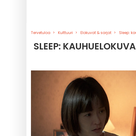
Tervetuloa
Kulttuuri
Elokuvat & sarjat
Sleep: k
SLEEP: KAUHUELOKUVA