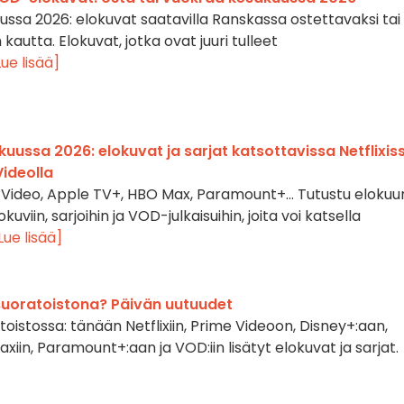
sa 2026: elokuvat saatavilla Ranskassa ostettavaksi tai
autta. Elokuvat, jotka ovat juuri tulleet
Lue lisää]
uussa 2026: elokuvat ja sarjat katsottavissa Netflixis
Videolla
me Video, Apple TV+, HBO Max, Paramount+… Tutustu elokuu
kuviin, sarjoihin ja VOD-julkaisuihin, joita voi katsella
Lue lisää]
suoratoistona? Päivän uutuudet
oistossa: tänään Netflixiin, Prime Videoon, Disney+:aan,
iin, Paramount+:aan ja VOD:iin lisätyt elokuvat ja sarjat.