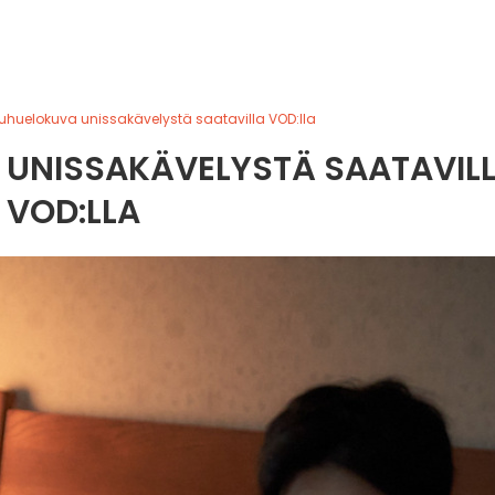
auhuelokuva unissakävelystä saatavilla VOD:lla
 UNISSAKÄVELYSTÄ SAATAVIL
VOD:LLA