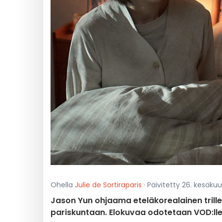
Ohella
Julie de Sortiraparis
· Päivitetty 26. kesäkuu 
Jason Yun ohjaama eteläkorealainen trille
pariskuntaan. Elokuvaa odotetaan VOD:lle