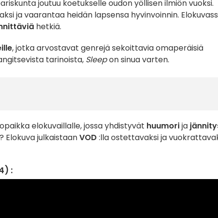
ariskunta joutuu koetukselle oudon yöllisen ilmiön vuoksi.
aksi ja vaarantaa heidän lapsensa hyvinvoinnin. Elokuvas
nnittäviä
hetkiä.
lle
, jotka arvostavat genrejä sekoittavia omaperäisiä
angitsevista tarinoista,
Sleep
on sinua varten.
paikka elokuvaillalle, jossa yhdistyvät
huumori
ja
jännity
 Elokuva julkaistaan
VOD
:lla ostettavaksi ja vuokrattava
) :