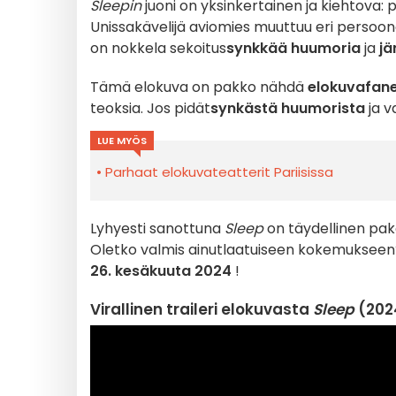
Sleepin
juoni on yksinkertainen ja kiehtova: p
Unissakävelijä aviomies muuttuu eri persoon
on nokkela sekoitus
synkkää huumoria
ja
jä
Tämä elokuva on pakko nähdä
elokuvafanei
teoksia. Jos pidät
synkästä huumorista
ja v
LUE MYÖS
Parhaat elokuvateatterit Pariisissa
Lyhyesti sanottuna
Sleep
on täydellinen pako
Oletko valmis ainutlaatuiseen kokemukseen?
26. kesäkuuta 2024
!
Virallinen traileri elokuvasta
Sleep
(2024