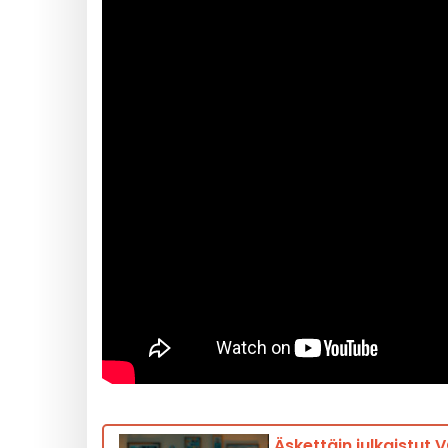
Äskettäin julkaistut