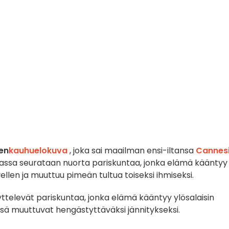
en
kauhuelokuva
, joka sai maailman ensi-iltansa
Cannes
vassa seurataan nuorta pariskuntaa, jonka elämä kääntyy
llen ja muuttuu pimeän tultua toiseksi ihmiseksi.
ttelevät pariskuntaa, jonka elämä kääntyy ylösalaisin
nsä muuttuvat hengästyttäväksi jännitykseksi.