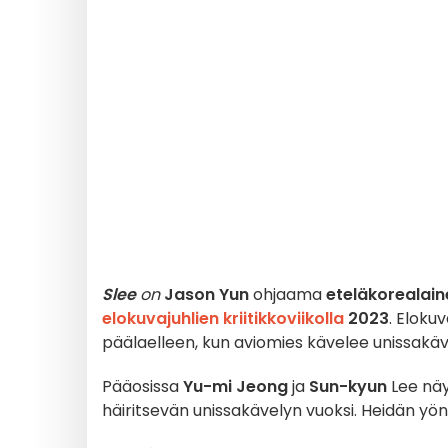
Slee
on
Jason Yun
ohjaama
eteläkorealain
elokuvajuhlien
kriitikkoviikolla
2023
. Eloku
päälaelleen, kun aviomies kävelee unissakäve
Pääosissa
Yu-mi Jeong
ja
Sun-kyun
Lee näy
häiritsevän unissakävelyn vuoksi. Heidän yö