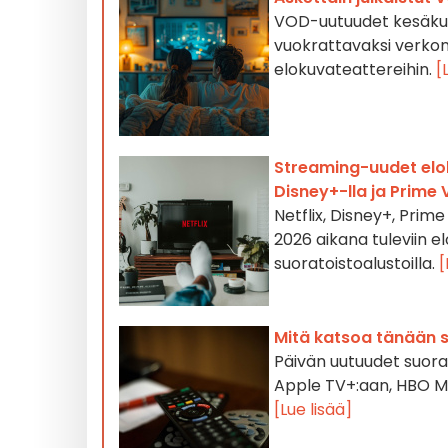
VOD-uutuudet kesäkuus
vuokrattavaksi verkon k
elokuvateattereihin.
[
Streaming-uudet elok
Disney+-lla ja Prime 
Netflix, Disney+, Pri
2026 aikana tuleviin elo
suoratoistoalustoilla.
[
Mitä katsoa tänään 
Päivän uutuudet suorat
Apple TV+:aan, HBO Max
[Lue lisää]