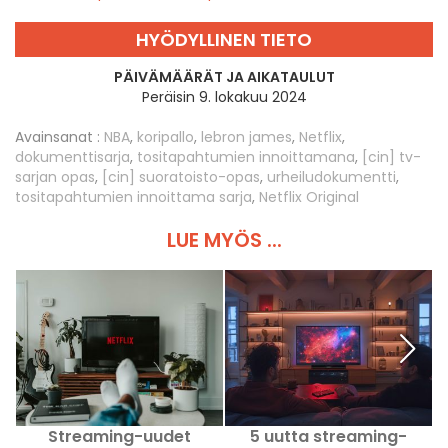
HYÖDYLLINEN TIETO
PÄIVÄMÄÄRÄT JA AIKATAULUT
Peräisin 9. lokakuu 2024
Avainsanat :
NBA
,
koripallo
,
lebron james
,
Netflix
,
dokumenttisarja
,
tositapahtumien innoittamana
,
[cin] tv-
sarjan opas
,
[cin] suoratoisto-opas
,
urheiludokumentti
,
tositapahtumien innoittama sarja
,
Netflix Original
LUE MYÖS ...
Streaming-uudet
5 uutta streaming-