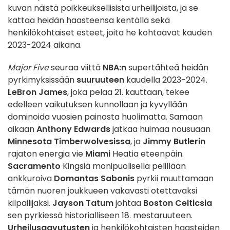
kuvan näistä poikkeuksellisista urheilijoista, ja se
kattaa heidän haasteensa kentällä sekä
henkilökohtaiset esteet, joita he kohtaavat kauden
2023-2024 aikana.
Major Five
seuraa viittä
NBA:n
supertähteä heidän
pyrkimyksissään
suuruuteen
kaudella 2023-2024.
LeBron James
, joka pelaa 21. kauttaan, tekee
edelleen vaikutuksen kunnollaan ja kyvyllään
dominoida vuosien painosta huolimatta. Samaan
aikaan
Anthony Edwards
jatkaa huimaa nousuaan
Minnesota Timberwolvesissa
, ja
Jimmy Butlerin
rajaton energia vie
Miami
Heatia eteenpäin.
Sacramento
Kingsiä monipuolisella pelillään
ankkuroiva
Domantas Sabonis
pyrkii muuttamaan
tämän nuoren joukkueen vakavasti otettavaksi
kilpailijaksi.
Jayson Tatum
johtaa
Boston Celticsia
sen pyrkiessä historialliseen 18. mestaruuteen.
Urheilusaavutusten
ja henkilökohtaisten haasteiden