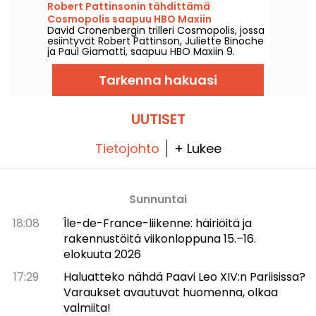
Robert Pattinsonin tähdittämä
Cosmopolis saapuu HBO Maxiin
David Cronenbergin trilleri Cosmopolis, jossa
esiintyvät Robert Pattinson, Juliette Binoche
ja Paul Giamatti, saapuu HBO Maxiin 9.
elokuuta 2026.
Tarkenna hakuasi
UUTISET
Tietojohto
+ Lukee
Sunnuntai
18:08
Île-de-France-liikenne: häiriöitä ja
rakennustöitä viikonloppuna 15.–16.
elokuuta 2026
17:29
Haluatteko nähdä Paavi Leo XIV:n Pariisissa?
Varaukset avautuvat huomenna, olkaa
valmiita!