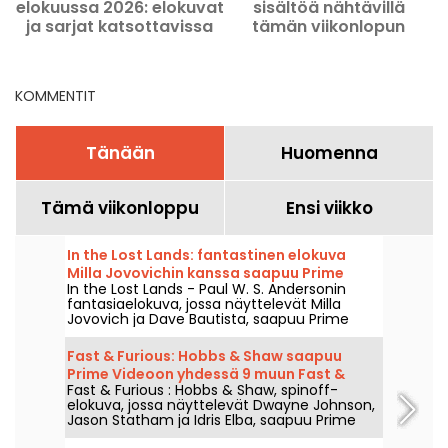
elokuussa 2026: elokuvat
sisältöä nähtävillä
ja sarjat katsottavissa
tämän viikonlopun
Netflixissä, Disney+-lla ja
aikana 7.–9. elokuuta
Prime Videolla
2026
KOMMENTIT
Tänään
Huomenna
Tämä viikonloppu
Ensi viikko
In the Lost Lands: fantastinen elokuva
Milla Jovovichin kanssa saapuu Prime
In the Lost Lands - Paul W. S. Andersonin
Videoon
fantasiaelokuva, jossa näyttelevät Milla
Jovovich ja Dave Bautista, saapuu Prime
Videoon 7. elokuuta 2026.
Fast & Furious: Hobbs & Shaw saapuu
Prime Videoon yhdessä 9 muun Fast &
Fast & Furious : Hobbs & Shaw, spinoff-
Furious -elokuvan kanssa
elokuva, jossa näyttelevät Dwayne Johnson,
Jason Statham ja Idris Elba, saapuu Prime
Videoon 1. elokuuta 2026.