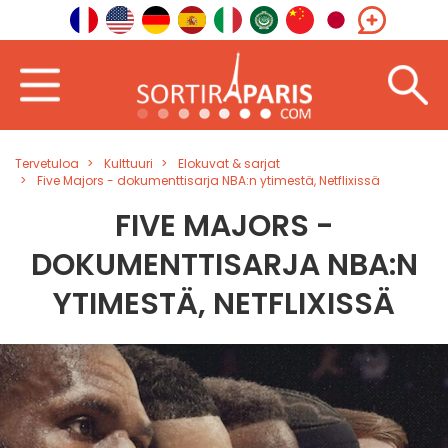
Tervetuloa
Kulttuuri
Elokuvat & sarjat
Five Majors - dokumenttisarja NBA:n ytimestä, Netflixissä
FIVE MAJORS -
DOKUMENTTISARJA NBA:N
YTIMESTÄ, NETFLIXISSÄ