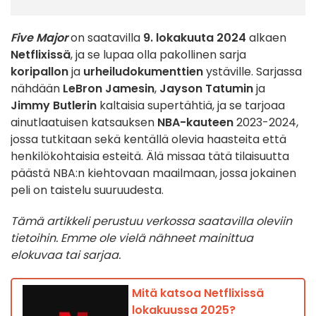
Five Major
on saatavilla
9. lokakuuta 2024
alkaen
Netflixissä
, ja se lupaa olla pakollinen sarja
koripallon
ja
urheiludokumenttien
ystäville. Sarjassa
nähdään
LeBron Jamesin
,
Jayson Tatumin
ja
Jimmy Butlerin
kaltaisia supertähtiä, ja se tarjoaa
ainutlaatuisen katsauksen
NBA-kauteen
2023-2024,
jossa tutkitaan sekä kentällä olevia haasteita että
henkilökohtaisia esteitä. Älä missaa tätä tilaisuutta
päästä NBA:n kiehtovaan maailmaan, jossa jokainen
peli on taistelu suuruudesta.
Tämä artikkeli perustuu verkossa saatavilla oleviin
tietoihin. Emme ole vielä nähneet mainittua
elokuvaa tai sarjaa.
Mitä katsoa Netflixissä
lokakuussa 2025?