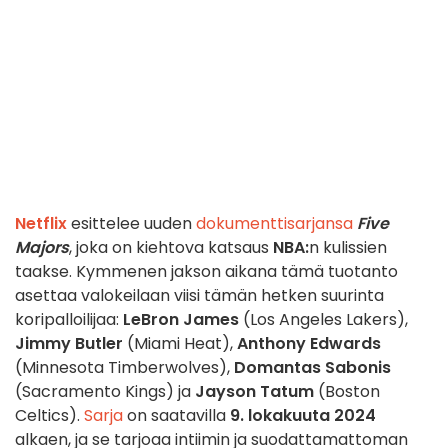
Netflix
esittelee uuden
dokumenttisarjansa
Five
Majors
, joka on kiehtova katsaus
NBA:
n kulissien
taakse. Kymmenen jakson aikana tämä tuotanto
asettaa valokeilaan viisi tämän hetken suurinta
koripalloilijaa:
LeBron James
(Los Angeles Lakers),
Jimmy Butler
(Miami Heat),
Anthony Edwards
(Minnesota Timberwolves),
Domantas Sabonis
(Sacramento Kings) ja
Jayson Tatum
(Boston
Celtics).
Sarja
on saatavilla
9. lokakuuta 2024
alkaen, ja se tarjoaa intiimin ja suodattamattoman