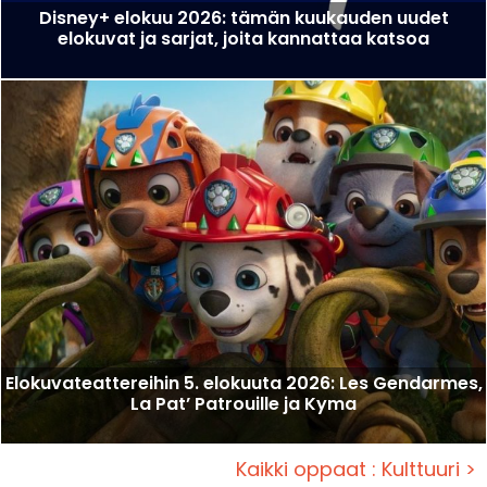
Disney+ elokuu 2026: tämän kuukauden uudet
elokuvat ja sarjat, joita kannattaa katsoa
Elokuvateattereihin 5. elokuuta 2026: Les Gendarmes,
La Pat’ Patrouille ja Kyma
Kaikki oppaat : Kulttuuri >