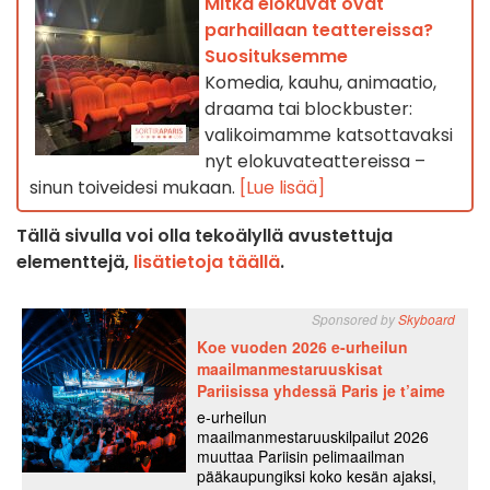
Mitkä elokuvat ovat
parhaillaan teattereissa?
Suosituksemme
Komedia, kauhu, animaatio,
draama tai blockbuster:
valikoimamme katsottavaksi
nyt elokuvateattereissa –
sinun toiveidesi mukaan.
[Lue lisää]
Tällä sivulla voi olla tekoälyllä avustettuja
elementtejä,
lisätietoja täällä
.