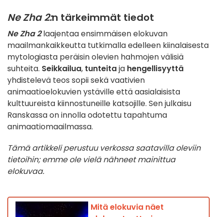
Ne Zha 2:
n tärkeimmät tiedot
Ne Zha 2
laajentaa ensimmäisen elokuvan
maailmankaikkeutta tutkimalla edelleen kiinalaisesta
mytologiasta peräisin olevien hahmojen välisiä
suhteita.
Seikkailua
,
tunteita
ja
hengellisyyttä
yhdistelevä teos sopii sekä vaativien
animaatioelokuvien ystäville että aasialaisista
kulttuureista kiinnostuneille katsojille. Sen julkaisu
Ranskassa on innolla odotettu tapahtuma
animaatiomaailmassa.
Tämä artikkeli perustuu verkossa saatavilla oleviin
tietoihin; emme ole vielä nähneet mainittua
elokuvaa.
Mitä elokuvia näet