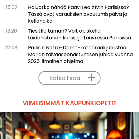
15:02
Haluatko nähdä Paavi Leo XIV:n Pariisissa?
Tässä ovat varauksien avautumispäivä ja
kellonaika.
13:20
Tiesitkö tämän? Voit opiskella
taidehistorian kursseja Louvressa Pariisissa
12:48
Pariisin Notre-Dame-katedraali juhlistaa
Marian taivaaseenastumisen juhlaa vuonna
2026: ilmainen ohjelma
Katso lisää
VIIMEISIMMÄT KAUPUNKIOPETIT