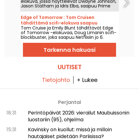
elokuva, jossa näyttelevät Dwayne Johnson,
Jason Statham ja Idris Elba, saapuu Prime
Videoon 1. elokuuta 2026.
Edge of Tomorrow : Tom Cruisen
tähdittämä scifi-elokuva saapuu
Tom Cruise ja Emily Blunt tähdittävät Edge
Netflixiin
of Tomorrow -elokuvaa, Doug Limanin scifi-
blockbuster, joka saapuu Netflixiin jo 6.
elokuuta 2026.
Tarkenna hakuasi
UUTISET
Tietojohto
+ Lukee
Perjantai
18:31
Perintöpäivät 2026: vierailut Maubuissonin
luostariin (95), ohjelma
15:31
Kavinsky on kuollut: missä ja milloin
hautajaiset pidetään Pariisissa?