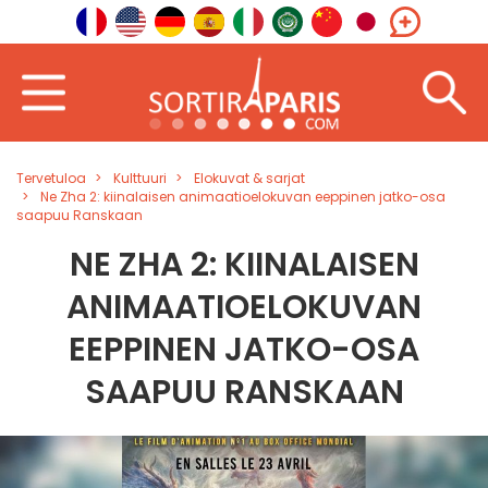
Tervetuloa
Kulttuuri
Elokuvat & sarjat
Ne Zha 2: kiinalaisen animaatioelokuvan eeppinen jatko-osa
saapuu Ranskaan
NE ZHA 2: KIINALAISEN
ANIMAATIOELOKUVAN
EEPPINEN JATKO-OSA
SAAPUU RANSKAAN