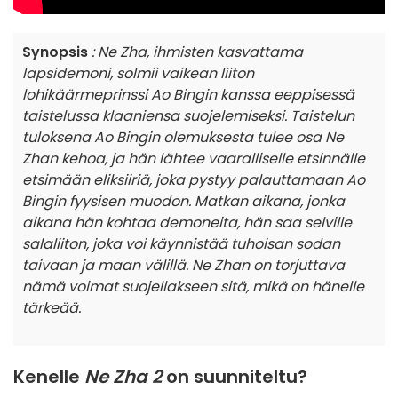
Synopsis
: Ne Zha, ihmisten kasvattama
lapsidemoni, solmii vaikean liiton
lohikäärmeprinssi Ao Bingin kanssa eeppisessä
taistelussa klaaniensa suojelemiseksi. Taistelun
tuloksena Ao Bingin olemuksesta tulee osa Ne
Zhan kehoa, ja hän lähtee vaaralliselle etsinnälle
etsimään eliksiiriä, joka pystyy palauttamaan Ao
Bingin fyysisen muodon. Matkan aikana, jonka
aikana hän kohtaa demoneita, hän saa selville
salaliiton, joka voi käynnistää tuhoisan sodan
taivaan ja maan välillä. Ne Zhan on torjuttava
nämä voimat suojellakseen sitä, mikä on hänelle
tärkeää.
Kenelle
Ne Zha 2
on suunniteltu?