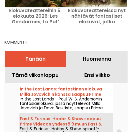
Elokuvateattereihin 5.
Elokuvateattereissa nyt
K
elokuuta 2026: Les
nähtävät fantastiset
Gendarmes, La Pat’
elokuvat, jotka
e
Patrouille ja Kyma
kannattaa katsoa juuri
nyt
KOMMENTIT
Tänään
Huomenna
Tämä viikonloppu
Ensi viikko
In the Lost Lands: fantastinen elokuva
Milla Jovovichin kanssa saapuu Prime
In the Lost Lands - Paul W. S. Andersonin
Videoon
fantasiaelokuva, jossa näyttelevät Milla
Jovovich ja Dave Bautista, saapuu Prime
Videoon 7. elokuuta 2026.
Fast & Furious: Hobbs & Shaw saapuu
Prime Videoon yhdessä 9 muun Fast &
Fast & Furious : Hobbs & Shaw, spinoff-
Furious -elokuvan kanssa