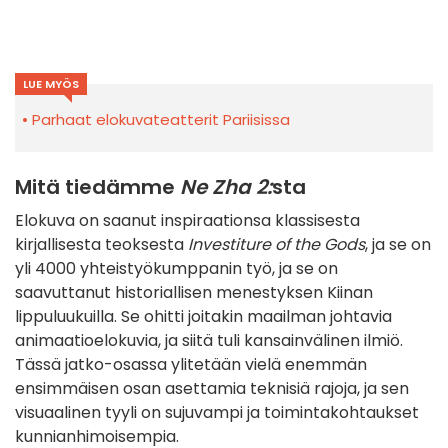
LUE MYÖS
Parhaat elokuvateatterit Pariisissa
Mitä tiedämme
Ne Zha 2:
sta
Elokuva on saanut inspiraationsa klassisesta
kirjallisesta teoksesta
Investiture of the Gods
, ja se on
yli 4000 yhteistyökumppanin työ, ja se on
saavuttanut historiallisen menestyksen Kiinan
lippuluukuilla. Se ohitti joitakin maailman johtavia
animaatioelokuvia, ja siitä tuli kansainvälinen ilmiö.
Tässä jatko-osassa ylitetään vielä enemmän
ensimmäisen osan asettamia teknisiä rajoja, ja sen
visuaalinen tyyli on sujuvampi ja toimintakohtaukset
kunnianhimoisempia.