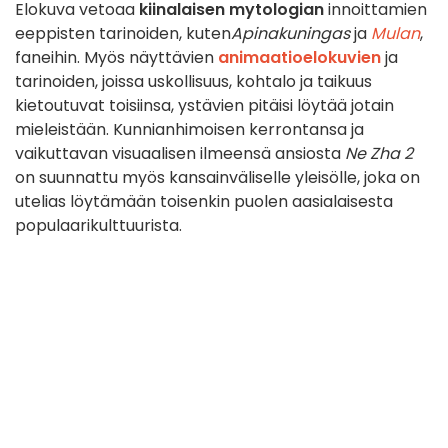
Elokuva vetoaa
kiinalaisen mytologian
innoittamien
eeppisten tarinoiden, kuten
Apinakuningas
ja
Mulan
,
faneihin. Myös näyttävien
animaatioelokuvien
ja
tarinoiden, joissa uskollisuus, kohtalo ja taikuus
kietoutuvat toisiinsa, ystävien pitäisi löytää jotain
mieleistään. Kunnianhimoisen kerrontansa ja
vaikuttavan visuaalisen ilmeensä ansiosta
Ne Zha 2
on suunnattu myös kansainväliselle yleisölle, joka on
utelias löytämään toisenkin puolen aasialaisesta
populaarikulttuurista.