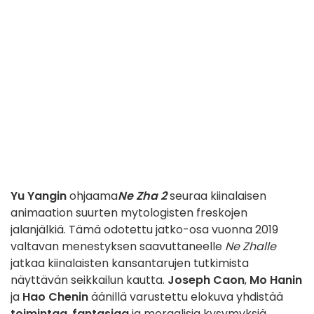
Yu Yangin
ohjaama
Ne Zha 2
seuraa kiinalaisen
animaation suurten mytologisten freskojen
jalanjälkiä. Tämä odotettu jatko-osa vuonna 2019
valtavan menestyksen saavuttaneelle
Ne Zhalle
jatkaa kiinalaisten kansantarujen tutkimista
näyttävän seikkailun kautta.
Joseph Caon
,
Mo Hanin
ja
Hao Chenin
äänillä varustettu elokuva yhdistää
toimintaa
,
fantasiaa
ja moraalisia kysymyksiä