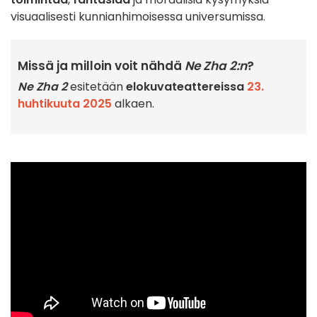
visuaalisesti kunnianhimoisessa universumissa.
Missä ja milloin voit nähdä
Ne Zha 2:n
?
Ne Zha 2
esitetään
elokuvateattereissa
23.
huhtikuuta 2025
alkaen.