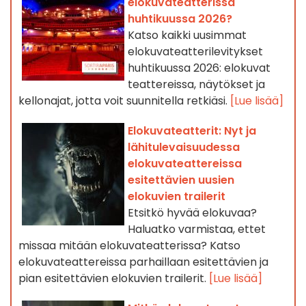
elokuvateatterissa
huhtikuussa 2026?
Katso kaikki uusimmat
elokuvateatterilevitykset
huhtikuussa 2026: elokuvat
teattereissa, näytökset ja
kellonajat, jotta voit suunnitella retkiäsi.
[Lue lisää]
Elokuvateatterit: Nyt ja
lähitulevaisuudessa
elokuvateattereissa
esitettävien uusien
elokuvien trailerit
Etsitkö hyvää elokuvaa?
Haluatko varmistaa, ettet
missaa mitään elokuvateatterissa? Katso
elokuvateattereissa parhaillaan esitettävien ja
pian esitettävien elokuvien trailerit.
[Lue lisää]