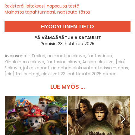
Rekisteröi laitoksesi, napsauta tästä
Mainosta tapahtumaasi, napsauta tästä
HYÖDYLLINEN TIETO
PÄIVÄMÄÄRÄT JA AIKATAULUT
Peräisin 23. huhtikuu 2025
Avainsanat :
Traileri
,
animaatioelokuva
,
fantastinen
,
Kiinalainen elokuva
,
fantasiaelokuva
,
Aasian elokuva
,
[cin]
Elokuvia, jotka kannattaa nähdä elokuvateatterissa — opas
,
[cin] traileri-tagi
,
elokuvat 23. huhtikuuta 2025 alkaen
LUE MYÖS ...