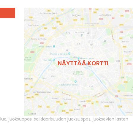
NÄYTTÄÄ KORTTI
alue
,
juoksuopas
,
solidaarisuuden juoksuopas
,
juoksevien lasten