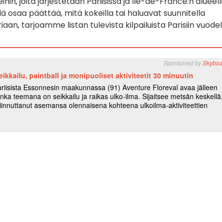
ihin, joita järjestetään Pariisissa ja Île-de-France:n alueell
vielä osaa päättää, mitä kokeilla tai haluavat suunnitella
aan, tarjoamme listan tulevista kilpailuista Parisiin vuodel