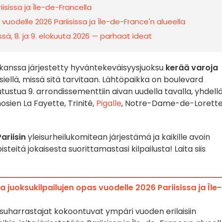
iisissa ja Île-de-Francella
vuodelle 2026 Pariisissa ja Île-de-France'n alueella
issä, 8. ja 9. elokuuta 2026 — parhaat ideat
kanssa järjestetty hyväntekeväisyysjuoksu
kerää varoja
siellä, missä sitä tarvitaan. Lähtöpaikka on boulevard
utustua 9. arrondissementtiin aivan uudella tavalla, yhdell
osien La Fayette, Trinité,
Pigalle
, Notre-Dame-de-Lorette
Pariisin
yleisurheilukomitean järjestämä ja kaikille avoin
pisteitä jokaisesta suorittamastasi kilpailusta! Laita siis
juoksukilpailujen opas vuodelle 2026 Pariisissa ja Île-
uoksuharrastajat kokoontuvat ympäri vuoden erilaisiin