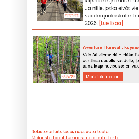
kilpailuihin ja maratone
Ja niille, jotka eivät 
vuoden juoksukalenteri
2026.
[Lue lisää]
Rekisteröi laitoksesi, napsauta tästä
Mainosta tapahtumaasi, napsauta tästä