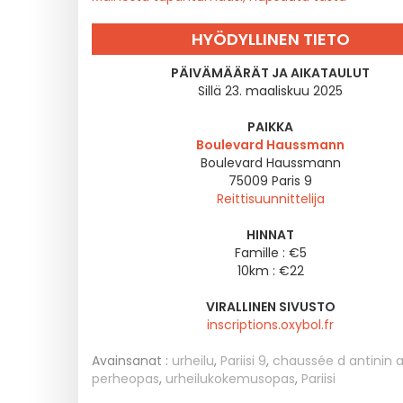
HYÖDYLLINEN TIETO
PÄIVÄMÄÄRÄT JA AIKATAULUT
Sillä 23. maaliskuu 2025
PAIKKA
Boulevard Haussmann
Boulevard Haussmann
75009
Paris 9
Reittisuunnittelija
HINNAT
Famille : €5
10km : €22
VIRALLINEN SIVUSTO
inscriptions.oxybol.fr
Avainsanat :
urheilu
,
Pariisi 9
,
chaussée d antinin 
perheopas
,
urheilukokemusopas
,
Pariisi