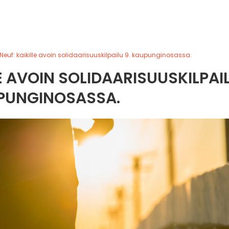
Neuf: kaikille avoin solidaarisuuskilpailu 9. kaupunginosassa.
LE AVOIN SOLIDAARISUUSKILPAI
UPUNGINOSASSA.