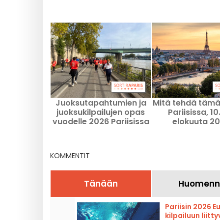
Juoksutapahtumien ja
Mitä tehdä tämä
juoksukilpailujen opas
Pariisissa, 10
vuodelle 2026 Pariisissa
elokuuta 20
ja Île-de-France'n
tärkeimmät ret
alueella
tapahtum
KOMMENTIT
Tänään
Huomenn
Pariisin 2026 
kilpailuun liitt