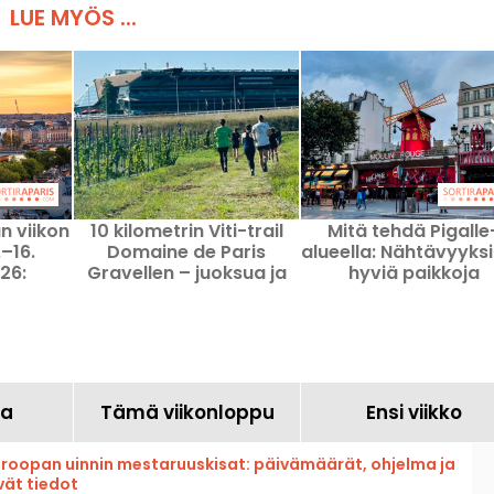
LUE MYÖS ...
n viikon
10 kilometrin Viti-trail
Mitä tehdä Pigalle
.–16.
Domaine de Paris
alueella: Nähtävyyksi
26:
Gravellen – juoksua ja
hyviä paikkoja
ket ja
maalaisruokaa
at
yhdistelevä tapahtuma
a
Tämä viikonloppu
Ensi viikko
Euroopan uinnin mestaruuskisat: päivämäärät, ohjelma ja
yvät tiedot