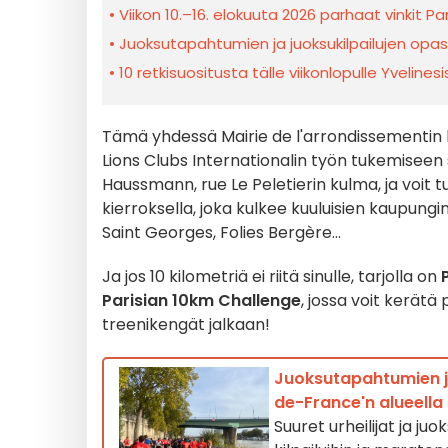
Viikon 10.–16. elokuuta 2026 parhaat vinkit Par
Juoksutapahtumien ja juoksukilpailujen opas 
10 retkisuositusta tälle viikonlopulle Yvelines
Tämä yhdessä Mairie de l'arrondissementin 
Lions Clubs Internationalin työn tukemiseen 
Haussmann, rue Le Peletierin kulma, ja voit t
kierroksella, joka kulkee kuuluisien kaupungin
Saint Georges, Folies Bergère...
Ja jos 10 kilometriä ei riitä sinulle, tarjolla on
Parisian 10km Challenge
, jossa voit kerätä 
treenikengät jalkaan!
Juoksutapahtumien ja 
de-France'n alueella
Suuret urheilijat ja j