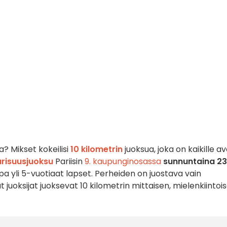
a? Mikset kokeilisi
10 kilometrin
juoksua, joka on kaikille av
arisuusjuoksu
Pariisin
9. kaupunginosassa
sunnuntaina 23
jopa yli 5-vuotiaat lapset. Perheiden on juostava vain
t juoksijat juoksevat 10 kilometrin mittaisen, mielenkiintoi