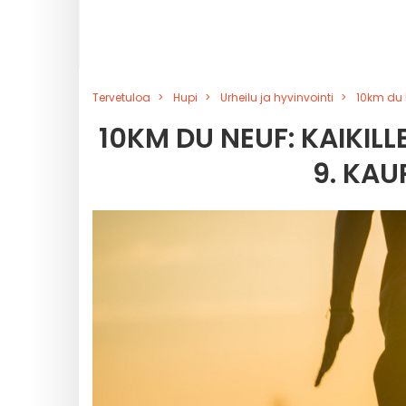
Tervetuloa
Hupi
Urheilu ja hyvinvointi
10km du 
10KM DU NEUF: KAIKIL
9. KA