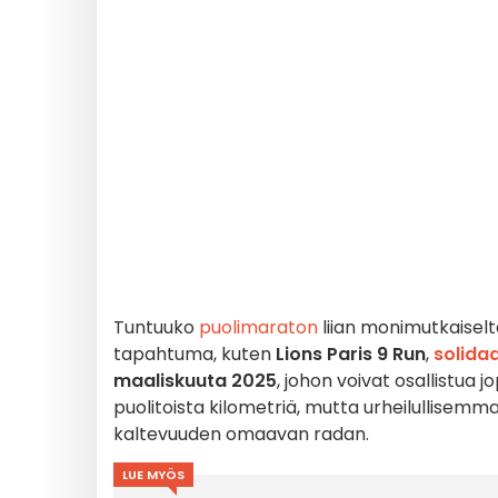
Tuntuuko
puolimaraton
liian monimutkaiselt
tapahtuma, kuten
Lions Paris 9 Run
,
solida
maaliskuuta 2025
, johon voivat osallistua 
puolitoista kilometriä, mutta urheilullisemma
kaltevuuden omaavan radan.
LUE MYÖS