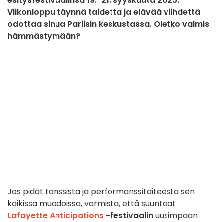
esitysfestivaalinsa 19.-21. syyskuuta 2025.
Viikonloppu täynnä taidetta ja elävää viihdettä
odottaa sinua Pariisin keskustassa. Oletko valmis
hämmästymään?
Jos pidät tanssista ja performanssitaiteesta sen
kaikissa muodoissa, varmista, että suuntaat
Lafayette Anticipations
-festivaalin
uusimpaan