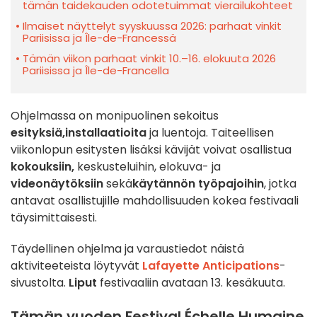
tämän taidekauden odotetuimmat vierailukohteet
Ilmaiset näyttelyt syyskuussa 2026: parhaat vinkit
Pariisissa ja Île-de-Francessä
Tämän viikon parhaat vinkit 10.–16. elokuuta 2026
Pariisissa ja Île-de-Francella
Ohjelmassa on monipuolinen sekoitus
esityksiä,
installaatioita
ja luentoja. Taiteellisen
viikonlopun esitysten lisäksi kävijät voivat osallistua
kokouksiin,
keskusteluihin, elokuva- ja
videonäytöksiin
sekä
käytännön työpajoihin
, jotka
antavat osallistujille mahdollisuuden kokea festivaali
täysimittaisesti.
Täydellinen ohjelma ja varaustiedot näistä
aktiviteeteista löytyvät
Lafayette Anticipations
-
sivustolta.
Liput
festivaaliin avataan 13. kesäkuuta.
Tämän vuoden Festival Échelle Humaine