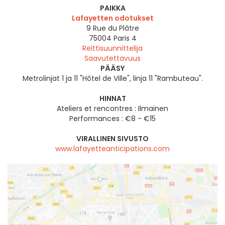
PAIKKA
Lafayetten odotukset
9 Rue du Plâtre
75004
Paris 4
Reittisuunnittelija
Saavutettavuus
PÄÄSY
Metrolinjat 1 ja 11 "Hôtel de Ville", linja 11 "Rambuteau".
HINNAT
Ateliers et rencontres : Ilmainen
Performances : €8 - €15
VIRALLINEN SIVUSTO
www.lafayetteanticipations.com