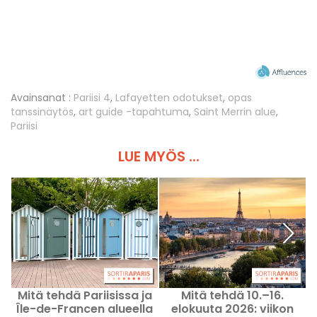
Avainsanat :
Pariisi 4
,
Lafayetten odotukset
,
opas
tanssinäytös
,
art guide -tapahtuma
,
Saint Merrin alue
,
Pariisi
LUE MYÖS ...
Mitä tehdä Pariisissa ja
Mitä tehdä 10.–16.
Île-de-Francen alueella
elokuuta 2026: viikon