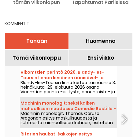
tämän viikonlopun
tapahtumat Pariisissa
2
aikana, 14., 15. ja 16.
elokuuta?
KOMMENTIT
Tänään
Huomenna
Tämä viikonloppu
Ensi viikko
Vikomttien perintö 2026, Blandy-les-
Toursin linnan kesäinen äänisävel- ja
Blandy-les-Toursin linna kertoo tarinaansa 3.
valoshow
heinäkuuta–29. elokuuta 2026 osana
Vicomtien perintö -esitystä, äänentoisto- ja
valoshow, joka kuljettaa halki vuosisatojen ja
paljastaa tämän keskiaikaisen linnan saloja.
Machinin monologit: seksi kaiken
Kävimme tutustumassa siihen – tässä osin,
mahdollisen muodossa Comédie Bastille -
mitä teille on tulossa.
Machinin monologit, Thomas Caruso
arvostelumme
Aragonan esitys maskulisuudesta ja
suhteesta miehuulliseen kehoon, esitetään
Comédie Bastille -teatterissa Pariisissa 2.
tammikuuta 2027 saakka.
Ritarien haukat: šakkojen esitys