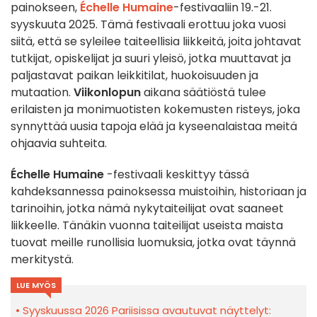
painokseen,
Échelle Humaine
-festivaaliin 19.-21.
syyskuuta 2025. Tämä festivaali erottuu joka vuosi
siitä, että se syleilee taiteellisia liikkeitä, joita johtavat
tutkijat, opiskelijat ja suuri yleisö, jotka muuttavat ja
paljastavat paikan leikkitilat, huokoisuuden ja
mutaation.
Viikonlopun
aikana säätiöstä tulee
erilaisten ja monimuotisten kokemusten risteys, joka
synnyttää uusia tapoja elää ja kyseenalaistaa meitä
ohjaavia suhteita.
Échelle Humaine
-festivaali keskittyy tässä
kahdeksannessa painoksessa muistoihin, historiaan ja
tarinoihin, jotka nämä nykytaiteilijat ovat saaneet
liikkeelle. Tänäkin vuonna taiteilijat useista maista
tuovat meille runollisia luomuksia, jotka ovat täynnä
merkitystä.
LUE MYÖS
Syyskuussa 2026 Pariisissa avautuvat näyttelyt: