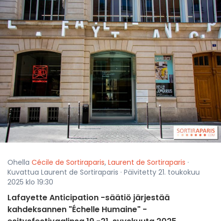
Ohella
Cécile de Sortiraparis
,
Laurent de Sortiraparis
·
Kuvattua Laurent de Sortiraparis · Päivitetty 21. toukokuu
2025 klo 19:30
Lafayette Anticipation -säätiö järjestää
kahdeksannen "Échelle Humaine" -