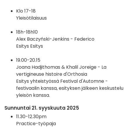
Klo 17-18
Yleisötilaisuus
18h-18h10
Alex Baczyński-Jenkins - Federico
Esitys Esitys
19.00-20.15
Joana Hadjithomas & Khalil Joreige - La
vertigineuse histoire d'Orthosia
Esitys yhteistyössä Festival d'Automne -
festivaalin kanssa, esityksen jälkeen keskustelu
yleisön kanssa.
Sunnuntai 21. syyskuuta 2025
11.30-12.30pm
Practice-työpaja