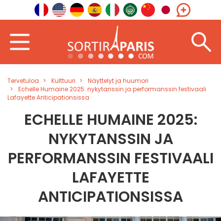
Tervetuloa
Kulttuuri
Näyttelyt ja huumori
Echelle Humaine 2025: nykytanssin ja performanssin festivaali
Lafayette Anticipationsissa
ECHELLE HUMAINE 2025:
NYKYTANSSIN JA
PERFORMANSSIN FESTIVAALI
LAFAYETTE
ANTICIPATIONSISSA