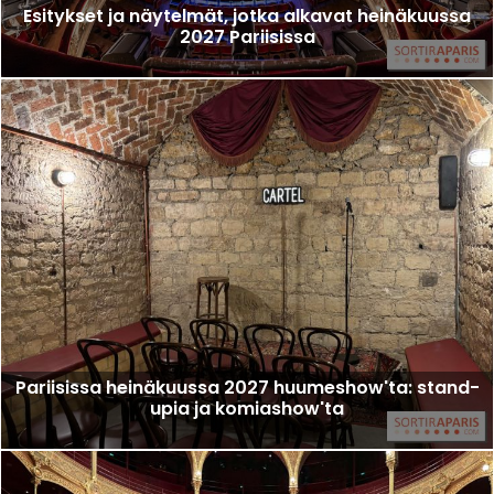
Esitykset ja näytelmät, jotka alkavat heinäkuussa
2027 Pariisissa
Pariisissa heinäkuussa 2027 huumeshow'ta: stand-
upia ja komiashow'ta