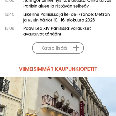
15:00
Auringonpimennys 12. elokuuta: Onko taivas
Pariisin alueella riittävän selkeä?
13:45
Liikenne Pariisissa ja Île-de-France: Metron
ja RERin häiriöt 10.–16. elokuuta 2026
13:08
Paavi Leo XIV Pariisissa: varaukset
avautuvat tänään!
Katso lisää
VIIMEISIMMÄT KAUPUNKIOPETIT