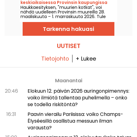
keskiaikaisessa Provinsin kaupungissa
Haukkaesityksen, "muurien kotkat", voi
nähdä uudelleen Provinsin muureilla 28.
maaliskuuta – 1. marraskuuta 2026. Tule
ihailemaan upeiden petolintujen
taianomaisia lennätyksiä, jotka sulautuvat
Tarkenna hakuasi
harmonisesti hevosten kanssa.
UUTISET
Tietojohto
+ Lukee
Maanantai
20:46
Elokuun 12. päivän 2026 auringonpimennys:
voiko ilmiötä tallentaa puhelimella – onko
se todella riskitöntä?
16:31
Paavin vierailu Pariisissa: voiko Champs-
Élyséesillä osallistua messuun ilman
varausta?