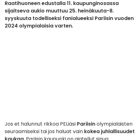
Raatihuoneen edustalla 11. kaupunginosassa
sijaitseva aukio muuttuu 25. heinäkuuta-8.
syyskuuta todelliseksi fanialueeksi Pariisin vuoden
2024 olympialaisia varten.
Jos et halunnut rikkoa PELiäsi
Pariisin
olympialaisten
seuraamiseksi tai jos haluat vain
kokea juhlallisuudet
kaukaa
, Pariisin kaupunki on ajatellut sinua