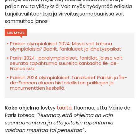
paljon muita yllätyksiä. Voit myös hyödyntää erilaisia
tarjoiluvaihtoehtoja ja virvoitusjuomabaarissa voit
sammuttaa janosi.
LUE MYÖS
Pariisin olympialaiset 2024: Missä voit katsoa
olympialaisia? Baarit, fanialueet ja lähetyspaikat
Pariisi 2024 -paralympialaiset, fanitilat, joissa voit
seurata tapahtumia suurelta kankaalta Île-de-
France'ssa.
Pariisin 2024 olympialaiset: fanialueet Pariisin ja Île-
de-Francen alueen historiallisten paikkojen ja
monumenttien keskellä.
Koko ohjelma
löytyy
täältä
. Huomaa, että Mairie de
Paris toteaa:
"Huomaa, että ohjelma on vain
suuntaa-antava ja että joitakin tapahtumia
voidaan muuttaa tai peruuttaa"
.