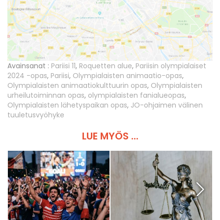
Avainsanat :
Pariisi 11
,
Roquetten alue
,
Pariisin olympialaiset
2024 -opas
,
Pariisi
,
Olympialaisten animaatio-opas
,
Olympialaisten animaatiokulttuurin opas
,
Olympialaisten
urheilutoiminnan opas
,
olympialaisten fanialueopas
,
Olympialaisten lähetyspaikan opas
,
JO-ohjaimen välinen
tuuletusvyöhyke
LUE MYÖS ...