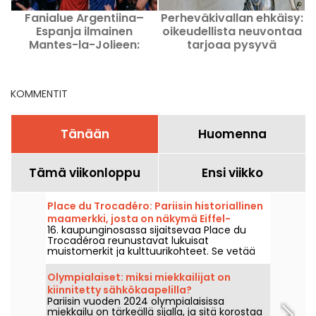
Fanialue Argentiina–
Perheväkivallan ehkäisy:
Espanja ilmainen
oikeudellista neuvontaa
v
Mantes-la-Jolieen:
tarjoaa pysyvä
finaali suurnäytöllä
palvelupiste avautuu
f
Pariisin keskustassa
helmikuussa 2026
KOMMENTIT
Tänään
Huomenna
Tämä viikonloppu
Ensi viikko
Place du Trocadéro: Pariisin historiallinen
maamerkki, josta on näkymä Eiffel-
16. kaupunginosassa sijaitsevaa Place du
tornille.
Trocadéroa reunustavat lukuisat
muistomerkit ja kulttuurikohteet. Se vetää
puoleensa sekä turisteja että elinkautisia
pariisilaisia lyömättömän näköalapaikkansa
Olympialaiset: miksi miekkailijat on
Eiffel-tornille ansiosta.
kiinnitetty sähkökaapelilla?
Pariisin vuoden 2024 olympialaisissa
miekkailu on tärkeällä sijalla, ja sitä korostaa