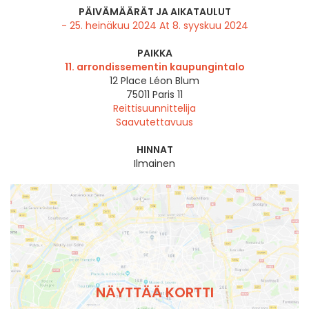
PÄIVÄMÄÄRÄT JA AIKATAULUT
- 25. heinäkuu 2024 At 8. syyskuu 2024
PAIKKA
11. arrondissementin kaupungintalo
12 Place Léon Blum
75011
Paris 11
Reittisuunnittelija
Saavutettavuus
HINNAT
Ilmainen
NÄYTTÄÄ KORTTI