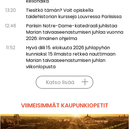
kellonaika.
13:20
Tiesitkö tämän? Voit opiskella
taidehistorian kursseja Louvressa Pariisissa
12:48
Pariisin Notre-Dame-katedraali juhlistaa
Marian taivaaseenastumisen juhlaa vuonna
2026: ilmainen ohjelma
11:52
Hyvä diili 15. elokuuta 2026 juhlapyhän
kunniaksi: 15 ilmaista retkeä nauttimaan
Marian taivaaseenastumisen juhlan
viikonlopusta
Katso lisää
VIIMEISIMMÄT KAUPUNKIOPETIT