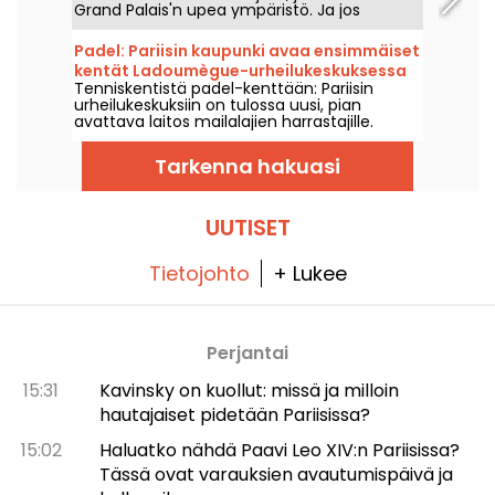
Grand Palais'n upea ympäristö. Ja jos
ihmettelet, miksi miekkailijat on kiinnitetty
sähkökaapeleilla, hyvä uutinen on, että
Padel: Pariisin kaupunki avaa ensimmäiset
voimme selittää sen sinulle!
kentät Ladoumègue-urheilukeskuksessa
Tenniskentistä padel-kenttään: Pariisin
(19. kaupunginosassa).
urheilukeskuksiin on tulossa uusi, pian
avattava laitos mailalajien harrastajille.
Tarkenna hakuasi
UUTISET
Tietojohto
+ Lukee
Perjantai
15:31
Kavinsky on kuollut: missä ja milloin
hautajaiset pidetään Pariisissa?
15:02
Haluatko nähdä Paavi Leo XIV:n Pariisissa?
Tässä ovat varauksien avautumispäivä ja