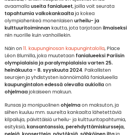
avaamalla
useita fanialueet
, joilla voit seurata
tapahtumia valkokankaalta
ja kokea
olympiahenkeä monenlaisen
urheilu- ja
kulttuuritoiminnan
kautta, jota tarjotaan
ilmaiseksi
niin nuorille kuin vanhoillekin.
Näin on
11. kaupunginosan kaupungintalolla
, Place
Léon Blumilla, joka muutetaan
fanialueeksi Pariisin
olympialaisia ja paralympialaisia varten
25.
heinäkuuta - 8. syyskuuta 2024
. Paikallisten
seurojen ja yhdistysten isännöimällä fanialueella
kaupungintalon edessä olevalla aukiolla
on
ohjelmaa
jokaiseen makuun.
Runsas ja monipuolinen
ohjelma
on maksuton, ja
siihen kuuluu mm. suurelta kankaalta lähetettäviä
kilpailuja, päivittäisiä urheilu- ja kulttuuritapahtumia,
esityksiä,
kansantanssia, perehdyttämiskursseja,
pelejä, konsertteja, näytöksiä, sähköinen ilta
ja