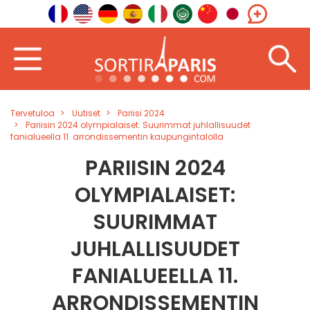
Tervetuloa
Uutiset
Pariisi 2024
Pariisin 2024 olympialaiset: Suurimmat juhlallisuudet
fanialueella 11. arrondissementin kaupungintalolla
PARIISIN 2024
OLYMPIALAISET:
SUURIMMAT
JUHLALLISUUDET
FANIALUEELLA 11.
ARRONDISSEMENTIN