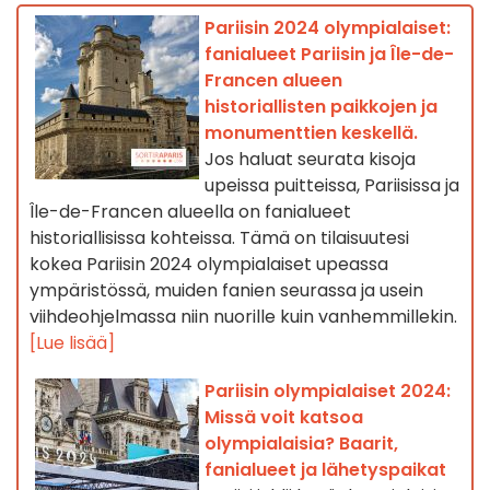
Pariisin 2024 olympialaiset:
fanialueet Pariisin ja Île-de-
Francen alueen
historiallisten paikkojen ja
monumenttien keskellä.
Jos haluat seurata kisoja
upeissa puitteissa, Pariisissa ja
Île-de-Francen alueella on fanialueet
historiallisissa kohteissa. Tämä on tilaisuutesi
kokea Pariisin 2024 olympialaiset upeassa
ympäristössä, muiden fanien seurassa ja usein
viihdeohjelmassa niin nuorille kuin vanhemmillekin.
[Lue lisää]
Pariisin olympialaiset 2024:
Missä voit katsoa
olympialaisia? Baarit,
fanialueet ja lähetyspaikat