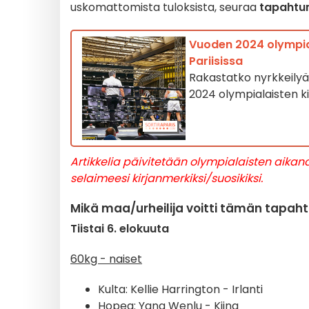
uskomattomista tuloksista, seuraa
tapahtu
Vuoden 2024 olympial
Pariisissa
Rakastatko nyrkkeilyä? 
2024 olympialaisten ki
Artikkelia päivitetään olympialaisten aikana
selaimeesi kirjanmerkiksi/suosikiksi.
Mikä maa/urheilija voitti tämän tapa
Tiistai 6. elokuuta
60kg - naiset
Kulta: Kellie Harrington - Irlanti
Hopea: Yang Wenlu - Kiina