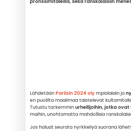
pronssimitaleilla, sekä ranskalaisiin menest
Lähdetään
Pariisin 2024 oly
mpialaisiin ja
ny
eri puolilta maailmaa taistelevat kultamitali
Tutustu tarkemmin
urheilijoihin, jotka o
maihin, unohtamatta mahdollisia ranskalaisi
Jos haluat seurata nyrkkeilyä suorana lähet