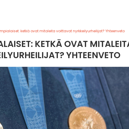
ympialaiset: ketkä ovat mitaleita voittavat nyrkkeilyurheilijat? Yhteenveto
ALAISET: KETKÄ OVAT MITALEIT
ILYURHEILIJAT? YHTEENVETO