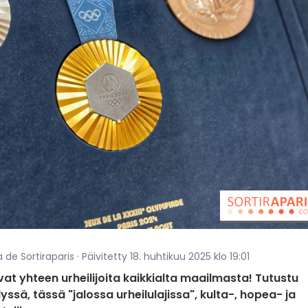
 de Sortiraparis · Päivitetty 18. huhtikuu 2025 klo 19:01
at yhteen urheilijoita kaikkialta maailmasta! Tutustu
yssä, tässä "jalossa urheilulajissa", kulta-, hopea- ja