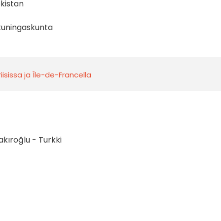
kistan
 kuningaskunta
iisissa ja Île-de-Francella
kıroğlu - Turkki