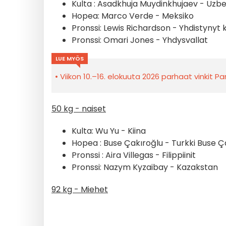
Kulta :
Asadkhuja Muydinkhujaev - Uzbe
Hopea: Marco Verde - Meksiko
Pronssi: Lewis Richardson - Yhdistynyt
Pronssi: Omari Jones - Yhdysvallat
LUE MYÖS
Viikon 10.–16. elokuuta 2026 parhaat vinkit Par
50 kg - naiset
Kulta: Wu Yu - Kiina
Hopea : Buse Çakıroğlu - Turkki
Buse Ça
Pronssi : Aira Villegas - Filippiinit
Pronssi:
Nazym Kyzaibay - Kazakstan
92 kg - Miehet