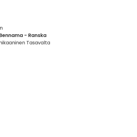
an
l Bennama - Ranska
inikaaninen Tasavalta