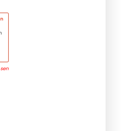
en
n
 sen