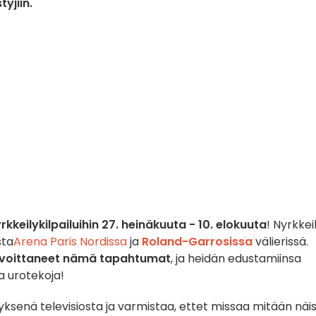
yjiin.
rkkeilykilpailuihin
27. heinäkuuta - 10. elokuuta
! Nyrkkeil
sta
Arena Paris Nordissa
ja
Roland-Garrosissa
välierissä.
vat voittaneet nämä tapahtumat
, ja heidän edustamiinsa
a urotekoja!
yksenä televisiosta ja varmistaa, ettet missaa mitään näi