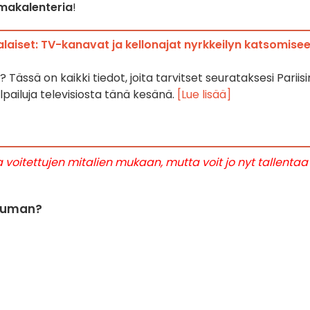
makalenteria
!
aiset: TV-kanavat ja kellonajat nyrkkeilyn katsomise
Tässä on kaikki tiedot, joita tarvitset seurataksesi Pariisi
lpailuja televisiosta tänä kesänä.
[Lue lisää]
 voitettujen mitalien mukaan, mutta voit jo nyt tallentaa
htuman?