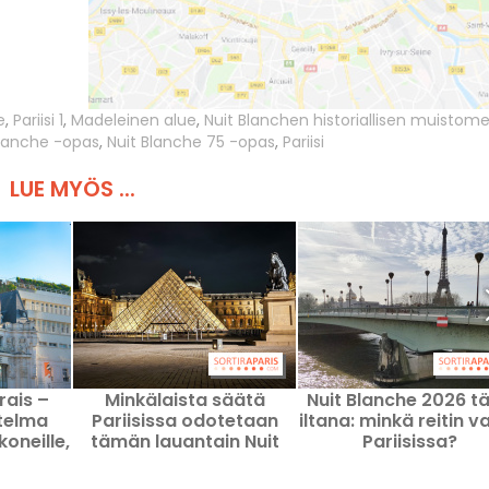
e
,
Pariisi 1
,
Madeleinen alue
,
Nuit Blanchen historiallisen muistome
Blanche -opas
,
Nuit Blanche 75 -opas
,
Pariisi
LUE MYÖS ...
rais –
Minkälaista säätä
Nuit Blanche 2026 t
telma
Pariisissa odotetaan
iltana: minkä reitin va
koneille,
tämän lauantain Nuit
Pariisissa?
eille ja
Blanche 2026 -
le
tapahtuman ajaksi?