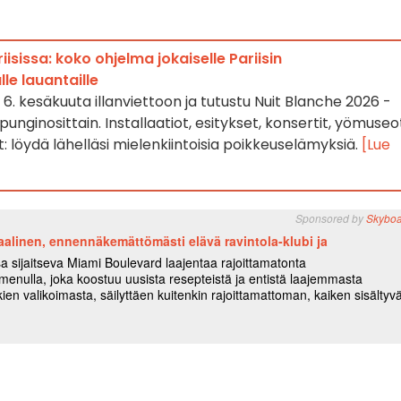
isissa: koko ohjelma jokaiselle Pariisin
le lauantaille
6. kesäkuuta illanviettoon ja tutustu Nuit Blanche 2026 -
unginosittain. Installaatiot, esitykset, konsertit, yömuseo
: löydä lähelläsi mielenkiintoisia poikkeuselämyksiä.
[Lue