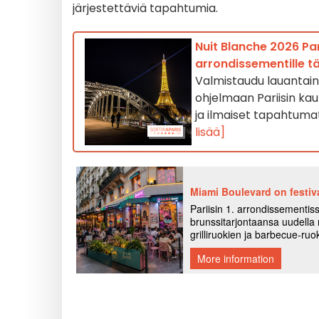
järjestettäviä tapahtumia.
Nuit Blanche 2026 Pari
arrondissementille täl
Valmistaudu lauantain 
ohjelmaan Pariisin kaup
ja ilmaiset tapahtumat
lisää]