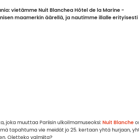
unia: vietämme Nuit Blanchea Hôtel de la Marine -
sen maamerkin äärellä, ja nautimme illalle erityisesti
a, joka muuttaa Pariisin ulkoilmamuseoksi:
Nuit Blanche
o
ämä tapahtuma vie meidät jo 25. kertaan yhtä hurjaan, yh
en. Oletteko valmiita?