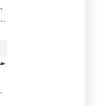
n.
uit
lla
s.