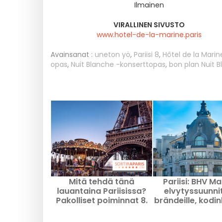
Ilmainen
VIRALLINEN SIVUSTO
www.hotel-de-la-marine.paris
Avainsanat :
uneton yö
,
Pariisi 8
,
Hôtel de la Marin
opas
,
Nuit Blanche -konserttopas
,
bon plan Nuit 
Mitä tehdä tänä
Pariisi: BHV Ma
lauantaina Pariisissa?
elvytyssuunni
Pakolliset poiminnat 8.
brändeille, kodin
elokuuta 2026
vapaa-ajan tuott
sisustuksel