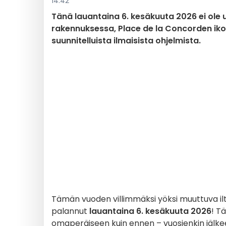
14:42
Tänä lauantaina 6. kesäkuuta 2026 ei ole 
rakennuksessa, Place de la Concorden ikoni
suunnitelluista ilmaisista ohjelmista.
Tämän vuoden villimmäksi yöksi muuttuva ilt
palannut
lauantaina 6. kesäkuuta 2026
! T
omaperäiseen kuin ennen – vuosienkin jälke