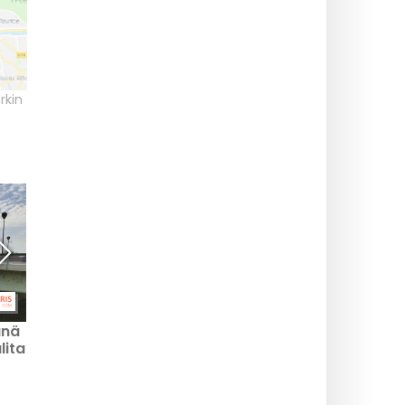
rkin
änä
Nuit Blanche 2026 tämän
Nuit Blanche 2026:
lita
viikon lauantaina 6.
Pariisin Maraisin
kesäkuuta: ilmainen
yöohjelma
ohjelma Pariisissa ja Île-
de-Francella