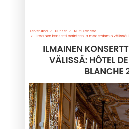
Tervetuloa
Uutiset
Nuit Blanche
Ilmainen konsertti perinteen ja modernismin välissä
ILMAINEN KONSERTT
VÄLISSÄ: HÔTEL D
BLANCHE 