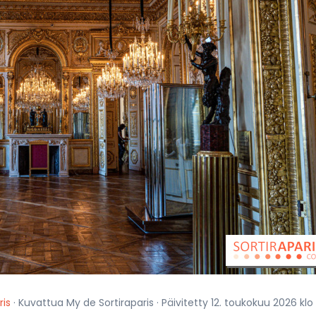
ris
· Kuvattua My de Sortiraparis · Päivitetty 12. toukokuu 2026 klo