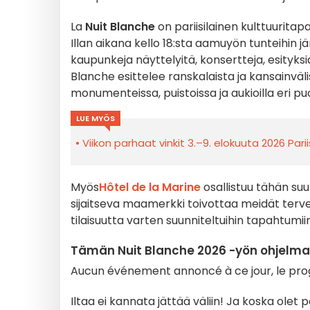
La
Nuit Blanche
on pariisilainen kulttuuritap
Illan aikana kello 18:sta aamuyön tunteihin j
kaupunkeja näyttelyitä, konsertteja, esityksiä
Blanche esittelee ranskalaista ja kansainväli
monumenteissa, puistoissa ja aukioilla eri puo
LUE MYÖS
Viikon parhaat vinkit 3.–9. elokuuta 2026 Pari
Myös
Hôtel de la Marine
osallistuu tähän su
sijaitseva maamerkki toivottaa meidät tervetu
tilaisuutta varten suunniteltuihin tapahtumiin
Tämän Nuit Blanche 2026 -yön ohjelma H
Aucun événement annoncé à ce jour, le prog
Iltaa ei kannata jättää väliin! Ja koska olet 