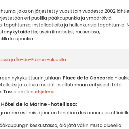
ahtuma, joka on järjestetty vuosittain vuodesta 2002 lähtie
ärjestetään eri puolilla pääkaupunkia ja ympäröiviä
, tapahtumia, installaatioita ja hullunkurisia tapahtumia. N
stä
nykytaidetta
, usein ilmaiseksi, museoissa,
lilla kaupunkia.
isissa ja Île-de-France -alueella
ureen nykykulttuurin juhlaan.
Place de la Concorde -
aukio
lleiksi ja kutsuu meidät osallistumaan erityisesti tätä
. Tässä on illan
ohjelma
.
ôtel de la Marine -hotellissa:
ramme est mis à jour en fonction des annonces officielle
pääkaupungin keskustassa, älä jätä väliin muita alueella