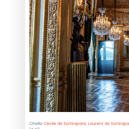
Ohella
Cécile de Sortiraparis
,
Laurent de Sortirapa