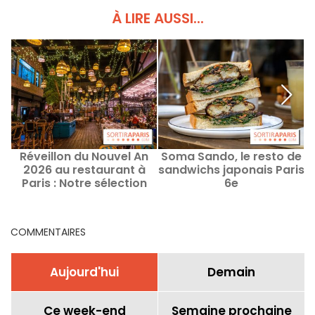
À LIRE AUSSI...
Réveillon du Nouvel An
Soma Sando, le resto de
2026 au restaurant à
sandwichs japonais Paris
Paris : Notre sélection
6e
d'adresses le 31
décembre 2025
COMMENTAIRES
Aujourd'hui
Demain
Ce week-end
Semaine prochaine