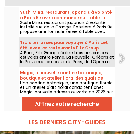
Sushi Mina, restaurant japonais à volonté
à Paris 9e avec commande sur tablette
Sushi Mina, restaurant japonais à volonté
installé rue de la Grange-Batelière à Paris 9e,
propose une formule servie à table avec
commande sur tablette. Sushis, makis,
gyozas, brochettes et plats préparés à la
Trois terrasses pour voyager à Paris cet
demande sont proposés midi et soir, du
été, avec les restaurants Fitz Group
mardi au dimanche.
À Paris, Fitz Group décline trois ambiances
estivales entre Rome, La Nouvelle-Orléans et
la Provence, au cœur de Paris, de l’Opéra à
la Tour Eiffel. Chaque adresse, grâce à sa
terrasse, offre une escale à part entière,
Mégie, la nouvelle cantine botanique,
sans quitter la capitale .
boutique et atelier floral des quais de
Une cantine botanique, une boutique florale
Paris
et un atelier d'art floral cohabitent chez
Mégie, nouvelle adresse ouverte en 2026 sur
le quai de la Mégisserie, dans le 1er
arrondissement de Paris. On y était, on vous
Affinez votre recherche
raconte.
LES DERNIERS CITY-GUIDES