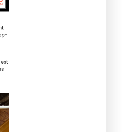
nt
pop-
 est
es