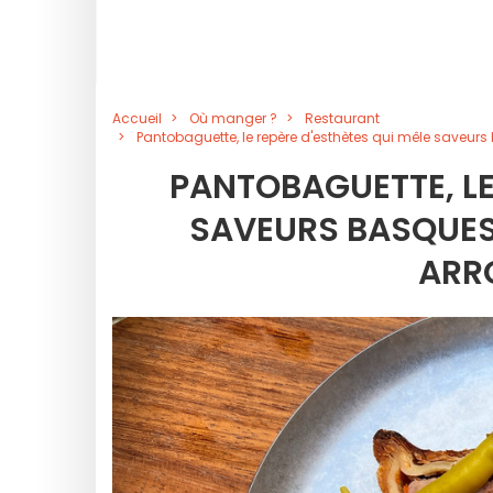
Accueil
Où manger ?
Restaurant
Pantobaguette, le repère d'esthètes qui mêle saveur
PANTOBAGUETTE, LE
SAVEURS BASQUES 
ARR