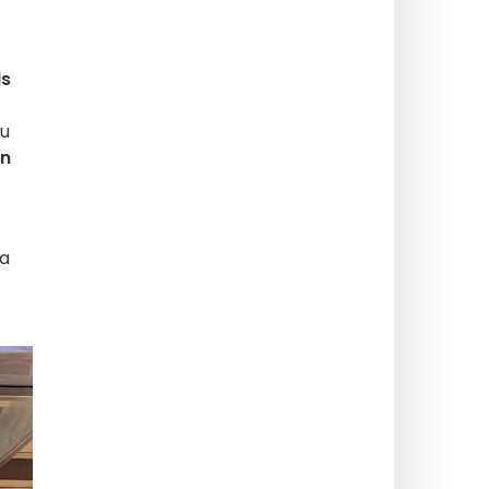
ds
eu
on
la