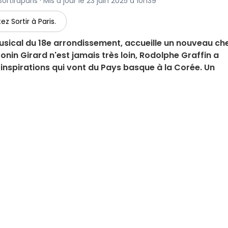
tiraparis · Mis à jour le 23 juin 2025 à 10h39
ez Sortir à Paris.
usical du 18e arrondissement, accueille un nouveau ch
onin Girard n'est jamais très loin, Rodolphe Graffin a
inspirations qui vont du Pays basque à la Corée. Un