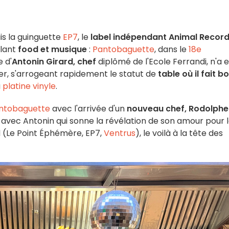
is la guinguette
EP7
, le
label indépendant Animal Recor
lant
food et musique
:
Pantobaguette
, dans le
18e
e d'
Antonin Girard,
chef
diplômé de l'Ecole Ferrandi, n'a 
ier, s'arrogeant rapidement le statut de
table où il fait b
a
platine vinyle
.
ntobaguette
avec l'arrivée d'un
nouveau chef, Rodolphe
 avec Antonin qui sonne la révélation de son amour pour 
rd (Le Point Éphémère, EP7,
Ventrus
), le voilà à la tête des