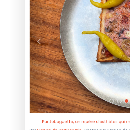
<
Pantobaguette, un repère d'esthètes qui m