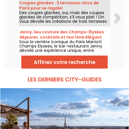
Marché Saint-Martin, dans le 10e
Coupes glacées : 3 terrasses chics de
arrondissement, avec une épicerie, une
Paris pour se régaler
offre de plats méditerranéens à emporter
Des coupes glacées, oui, mais des coupes
et une sélection de produits fins venus du
glacées de compétition, s'il vous plait ! On
monde entier.
vous dévoile les créations de trois terrasses
chics de Paris pour cet été 2026, du rooftop
du Cheval Blanc dans le 1er au patio fleuri du
Jenny, lieu couture des Champs-Élysées :
George V dans le 8e, jusqu'au jardin secret
déjeuner, cocktails et tea time élégant
du Shangri-La dans le 16e.
Sous la verrière iconique du Paris Marriott
Champs Elysees, le bar-restaurant Jenny
dévoile une expérience unique, entre
héritage couture et gastronomie
contemporaine. Déjeuner raffiné, tea time
Affinez votre recherche
élégant, cocktails signature et dîners
inspirés : une adresse parisienne où chaque
instant devient un moment d’exception,
tous les jours jusqu’à minuit.
LES DERNIERS CITY-GUIDES