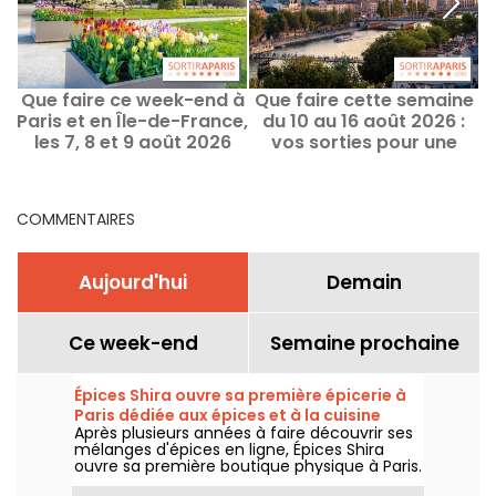
Que faire ce week-end à
Que faire cette semaine
Q
Paris et en Île-de-France,
du 10 au 16 août 2026 :
2
les 7, 8 et 9 août 2026
vos sorties pour une
semaine remplie à Paris
COMMENTAIRES
Aujourd'hui
Demain
Ce week-end
Semaine prochaine
Épices Shira ouvre sa première épicerie à
Paris dédiée aux épices et à la cuisine
Après plusieurs années à faire découvrir ses
méditerranéenne
mélanges d'épices en ligne, Épices Shira
ouvre sa première boutique physique à Paris.
Dès septembre 2026, l'enseigne investit le