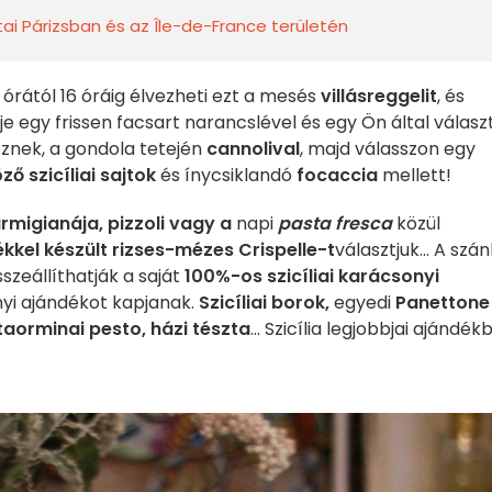
tai Párizsban és az Île-de-France területén
órától 16 óráig élvezheti ezt a mesés
villásreggelit
, és
je egy frissen facsart narancslével és egy Ön által válasz
keznek, a gondola tetején
cannolival
, majd válasszon egy
ző szicíliai sajtok
és ínycsiklandó
focaccia
mellett!
rmigianája, pizzoli vagy a
napi
pasta fresca
közül
élékkel készült rizses-mézes Crispelle-t
választjuk... A szán
szeállíthatják a saját
100%-os szicíliai karácsonyi
nyi ajándékot kapjanak.
Szicíliai borok,
egyedi
Panettone
aorminai pesto, házi tészta
... Szicília legjobbjai ajándék