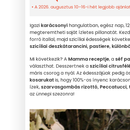
A 2026. augusztus 10–16-i hét legjobb ajánla
Igazi
karácsonyi
hangulatban, egész nap, 12 
megteremtheti saját ízletes pillanatát. Kezd
forró itallal, majd szicíliai édességek követ
szicíliai deszkát
arancini, pastiere, különbö
Mi következik? A
Mamma receptje
, a
séf pa
választhat. Desszertnek a
szicíliai citrusf
máris csorog a nyál. Az édesszájúak pedig ös
kosarukat
is, hogy 100%-os ínyenc karácso
ízek,
szarvasgombás rizottó, Peccatucci, t
az ünnepi szezonra!