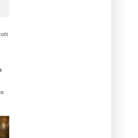
tott
k
ba