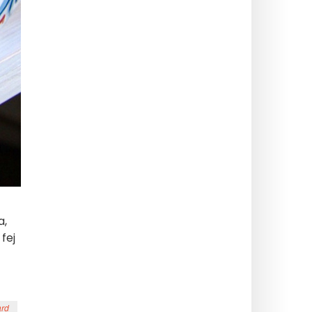
a,
 fej