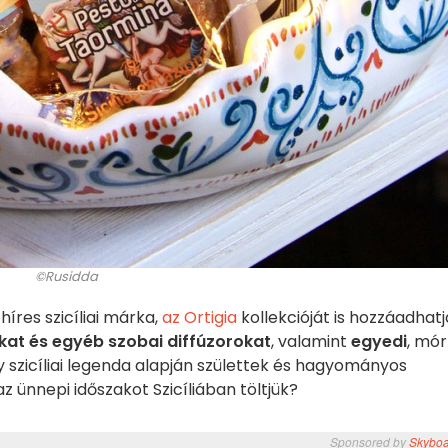
©Rusidda
íres szicíliai márka,
az Ortigia
kollekcióját is hozzáadhatj
at és egyéb szobai diffúzorokat
, valamint
egyedi
, mór
 szicíliai legenda alapján születtek és hagyományos
 ünnepi időszakot Szicíliában töltjük?