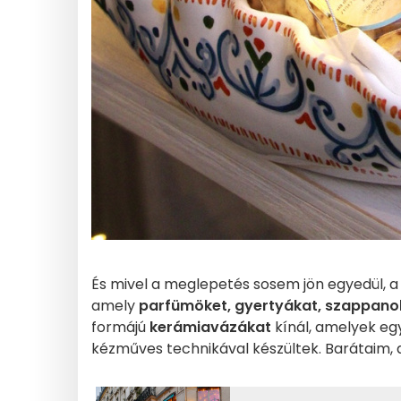
És mivel a meglepetés sosem jön egyedül, a h
amely
parfümöket, gyertyákat, szappanok
formájú
kerámiavázákat
kínál, amelyek egy
kézműves technikával készültek. Barátaim, az