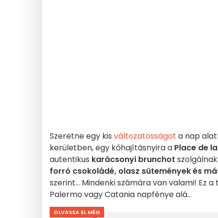
Szeretne egy kis
változatosságot
a nap alatt
kerületben, egy kőhajításnyira a
Place de l
autentikus
karácsonyi brunchot
szolgálnak 
forró csokoládé, olasz sütemények és más
szerint... Mindenki számára van valami! Ez 
Palermo vagy Catania napfénye alá...
OLVASSA EL MÉG