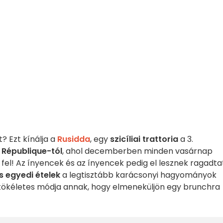
? Ezt kínálja a
Rusidda
, egy
szicíliai trattoria
a 3.
a République-tól
, ahol decemberben minden vasárnap
fel! Az ínyencek és az ínyencek pedig el lesznek ragadta
 egyedi ételek
a legtisztább karácsonyi hagyományok
a tökéletes módja annak, hogy elmeneküljön egy brunchra