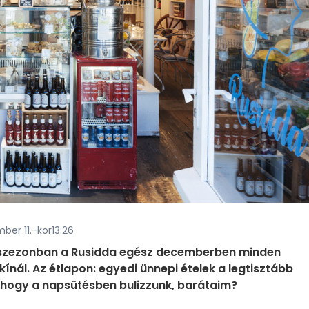
mber 11.-kor13:26
pi szezonban a Rusidda egész decemberben minden
kínál. Az étlapon: egyedi ünnepi ételek a legtisztább
e, hogy a napsütésben bulizzunk, barátaim?