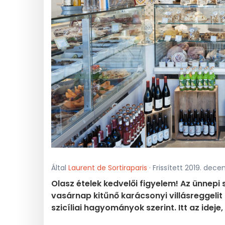
Által
Laurent de Sortiraparis
· Frissített 2019. dece
Olasz ételek kedvelői figyelem! Az ünne
vasárnap kitűnő karácsonyi villásreggelit 
szicíliai hagyományok szerint. Itt az idej