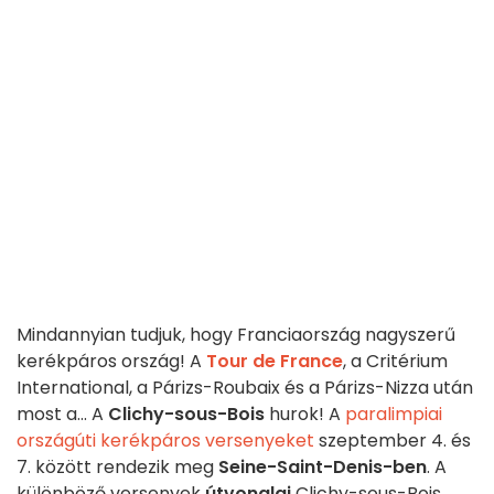
Mindannyian tudjuk, hogy Franciaország nagyszerű
kerékpáros ország! A
Tour de France
, a Critérium
International, a Párizs-Roubaix és a Párizs-Nizza után
most a... A
Clichy-sous-Bois
hurok! A
paralimpiai
országúti kerékpáros versenyeket
szeptember 4. és
7. között rendezik meg
Seine-Saint-Denis-ben
. A
különböző versenyek
útvonalai
Clichy-sous-Bois,