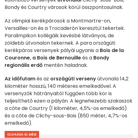
Bondy és Courtry városok körül összpontosulnak.
Az olimpiai kerékpárosok a Montmartre-on,
Versailles-on és a Trocaderón keresztül tekertek.
Paralimpikon kollégáik kevésbé látványos, de
zöldebb útvonalon tekernek. A para országúti
kerékpáros versenyek pályái ugyanis a
Bois de la
Couronne, a Bois de Bernouille
és a
Bondy
regionális erdő
mentén haladnak.
Az időfutam
és az
országúti verseny
útvonala 14,2
kilométer hosszú, 140 méteres emelkedővel. A
versenyzők hátrányaitól függően több kör is
teljesíthető ezen a pályán. A legnehezebb szakaszok
a côte de Courtry (1 kilométer, 4,5%-os emelkedő)
és a côte de Clichy-sous-Bois (850 méter, 4,7%-os
emelkedő).
OLVASSA EL MÉG