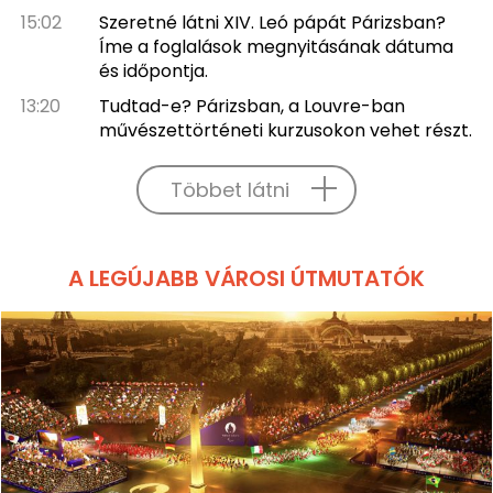
15:02
Szeretné látni XIV. Leó pápát Párizsban?
Íme a foglalások megnyitásának dátuma
és időpontja.
13:20
Tudtad-e? Párizsban, a Louvre-ban
művészettörténeti kurzusokon vehet részt.
Többet látni
A LEGÚJABB VÁROSI ÚTMUTATÓK