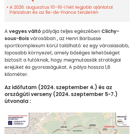
A 2026. augusztus 10–16-i hét legjobb ajánlatai
Párizsban és az Île-de-France területén
A
vegyes váltó
pályája teljes egészében
Clichy-
sous-Bois
városában
,
az Henri Barbusse
sportkomplexum körül található: ez egy városiasabb,
laposabb környezet, amely bőséges lehetőséget
biztosít a futóknak, hogy megmutassák stratégiai
erejüket és gyorsaságukat. A pálya hossza 1,8
kilométer.
Az időfutam (2024. szeptember 4.) és az
országúti verseny (2024. szeptember 5-7.)
útvonala :