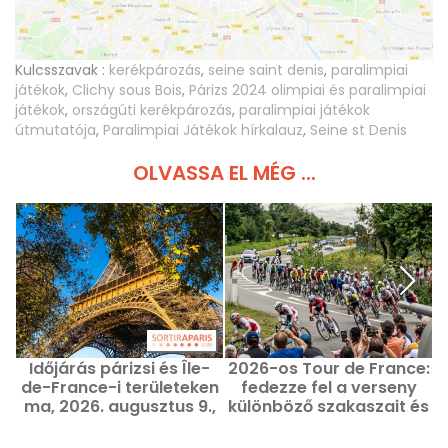
Kulcsszavak :
kerékpározás
,
seine saint denis
,
paralimpiai
játékok
,
Clichy sous Bois
,
Párizs 2024 olimpiai és paralimpiai
játékok
,
országúti kerékpározás
,
paralimpiai játékok
útmutatója
,
Paralimpiai Játékok hírkalauz
,
Seine st Denis
OLVASSA EL MÉG ...
Időjárás párizsi és Île-
2026-os Tour de France:
P
de-France-i területeken
fedezze fel a verseny
ma, 2026. augusztus 9.,
különböző szakaszait és
vasárnap és holnap
útvonalát