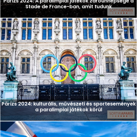
Párizs 2024: A paralimpiai játékok záróünnepsége a
Stade de France-ban, amit tudunk
Párizs 2024: kulturális, művészeti és sportesemények
a paralimpiai játékok körül