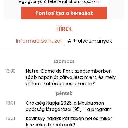
egy gyönyörű fekete ruhában, rózsaszín
pomponokkal körülvéve jelent meg. De hol
volt az énekesnő? Nyitva van a helyszín a
Pontosítsa a keresést
nagyközönség előtt?
HÍREK
Információs huzal
A + olvasmányok
szombat
13:30
Notre-Dame de Paris szeptemberben
több napon át zárva lesz: miért, és mely
dátumokat érdemes elkerülni?
péntek
18:31
Örökség Napjai 2026: a Maubuisson
apátság látogatásai (95) – a program
15:31
Kavinsky halála: Párizsban hol és mikor
lesznek a temetések?