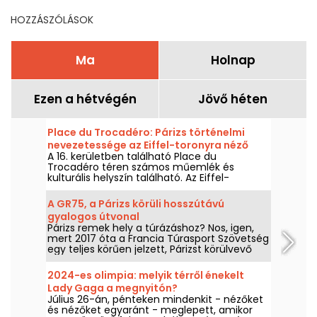
HOZZÁSZÓLÁSOK
Ma
Holnap
Ezen a hétvégén
Jövő héten
Place du Trocadéro: Párizs történelmi
nevezetessége az Eiffel-toronyra néző
A 16. kerületben található Place du
kilátással.
Trocadéro téren számos műemlék és
kulturális helyszín található. Az Eiffel-
toronyra nyíló verhetetlen kilátásának
köszönhetően egyaránt vonzza a turistákat
A GR75, a Párizs körüli hosszútávú
és a párizsiakat.
gyalogos útvonal
Párizs remek hely a túrázáshoz? Nos, igen,
mert 2017 óta a Francia Túrasport Szövetség
egy teljes körűen jelzett, Párizst körülvevő
útvonalat nyitott meg a gyaloglás
szerelmesei számára.
2024-es olimpia: melyik térről énekelt
Lady Gaga a megnyitón?
Július 26-án, pénteken mindenkit - nézőket
és nézőket egyaránt - meglepett, amikor