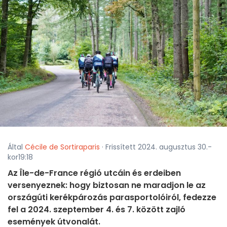
Által
Cécile de Sortiraparis
· Frissített 2024. augusztus 30.-
kor19:18
Az Île-de-France régió utcáin és erdeiben
versenyeznek: hogy biztosan ne maradjon le az
országúti kerékpározás parasportolóiról, fedezze
fel a 2024. szeptember 4. és 7. között zajló
események útvonalát.