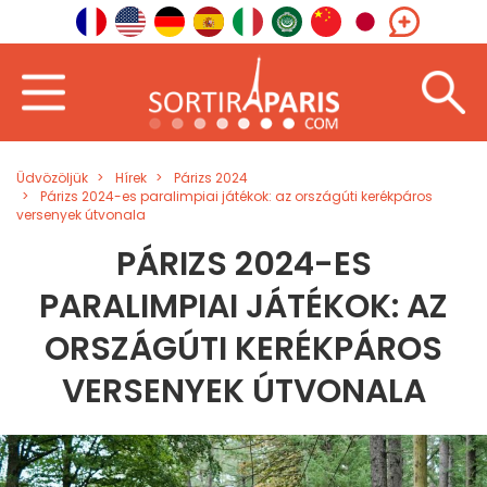
Üdvözöljük
Hírek
Párizs 2024
Párizs 2024-es paralimpiai játékok: az országúti kerékpáros
versenyek útvonala
PÁRIZS 2024-ES
PARALIMPIAI JÁTÉKOK: AZ
ORSZÁGÚTI KERÉKPÁROS
VERSENYEK ÚTVONALA