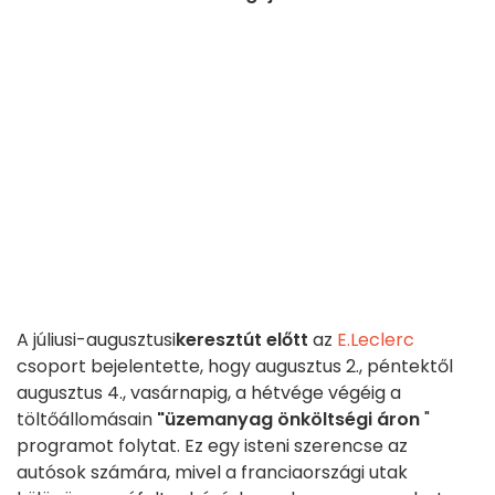
A júliusi-augusztusi
keresztút előtt
az
E.Leclerc
csoport bejelentette, hogy augusztus 2., péntektől
augusztus 4., vasárnapig, a hétvége végéig a
töltőállomásain
"üzemanyag önköltségi áron
"
programot folytat. Ez egy isteni szerencse az
autósok számára, mivel a franciaországi utak