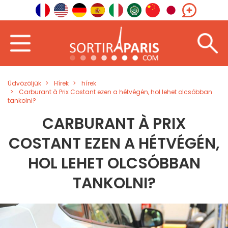
Üdvözöljük
Hírek
hírek
Carburant à Prix Costant ezen a hétvégén, hol lehet olcsóbban
tankolni?
CARBURANT À PRIX
COSTANT EZEN A HÉTVÉGÉN,
HOL LEHET OLCSÓBBAN
TANKOLNI?