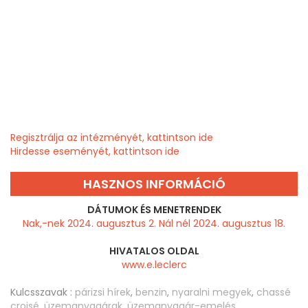
Regisztrálja az intézményét, kattintson ide
Hirdesse eseményét, kattintson ide
HASZNOS INFORMÁCIÓ
DÁTUMOK ÉS MENETRENDEK
Nak,-nek 2024. augusztus 2. Nál nél 2024. augusztus 18.
HIVATALOS OLDAL
www.e.leclerc
Kulcsszavak :
párizsi hírek
,
benzin
,
nyaralni megyek
,
chassé
croisé
,
üzemanyagárak
,
üzemanyagár-emelés
,