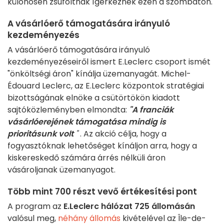
különösen zsúfoltnak ígérkeznek ezen a szombaton.
A vásárlóerő támogatására irányuló
kezdeményezés
A vásárlóerő támogatására irányuló
kezdeményezéseiről ismert E.Leclerc csoport ismét
"önköltségi áron" kínálja üzemanyagát. Michel-
Édouard Leclerc, az E.Leclerc központok stratégiai
bizottságának elnöke a csütörtökön kiadott
sajtóközleményben elmondta:
"A franciák
vásárlóerejének támogatása mindig is
prioritásunk volt
"
. Az akció célja, hogy a
fogyasztóknak lehetőséget kínáljon arra, hogy a
kiskereskedő számára árrés nélküli áron
vásároljanak üzemanyagot.
Több mint 700 részt vevő értékesítési pont
A program az
E.Leclerc hálózat 725 állomásán
valósul meg,
néhány állomás
kivételével az Île-de-