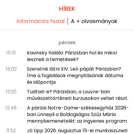
HÍREK
Információs huzal
A + olvasmányok
péntek
15:31
Kavinsky halála: Párizsban hol és mikor
lesznek a temetések?
15:02
Szeretné látni XIV. Leó pápát Párizsban?
Íme a foglalások megnyitásának dátuma
és időpontja.
13:20
Tudtad-e? Párizsban, a Louvre-ban
művészettörténeti kurzusokon vehet részt.
12:48
A párizsi Notre-Dame-székesegyház 2026-
ban ünnepli a Boldogságos Szűz Mária
mennybemenetelét: az ingyenes program
11:52
Jó tipp 2026. augusztus 15-ei munkaszüneti