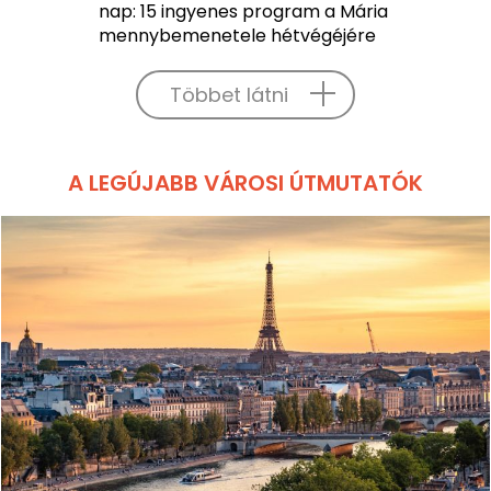
nap: 15 ingyenes program a Mária
mennybemenetele hétvégéjére
Többet látni
A LEGÚJABB VÁROSI ÚTMUTATÓK