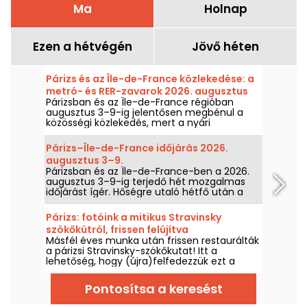
Ma
Holnap
Ezen a hétvégén
Jövő héten
Párizs és az Île-de-France közlekedése: a
metró- és RER-zavarok 2026. augusztus
Párizsban és az Île-de-France régióban
3–9.
augusztus 3–9-ig jelentősen megbénul a
közösségi közlekedés, mert a nyári
nagyjavítások egyes vonalakat különösen
sújtanak, a RATP és az SNCF tájékoztatása
Párizs–Île-de-France időjárás 2026.
szerint.
augusztus 3–9.
Párizsban és az Île-de-France-ben a 2026.
augusztus 3–9-ig terjedő hét mozgalmas
időjárást ígér. Hőségre utaló hétfő után a
hőmérséklet fokozatosan csökken, mielőtt a
hétvégére melegebb és napos idő tér vissza.
Párizs: fotóink a mitikus Stravinsky
szökőkútról, frissen felújítva
Másfél éves munka után frissen restaurálták
a párizsi Stravinsky-szökőkutat! Itt a
lehetőség, hogy (újra)felfedezzük ezt a
Beaubourg negyedben található
emblematikus és költői műalkotást és az azt
Pontosítsa a keresést
alkotó tizenhat szobrot, amelyeket Niki de
Saint Phalle és Jean Tinguely készített.