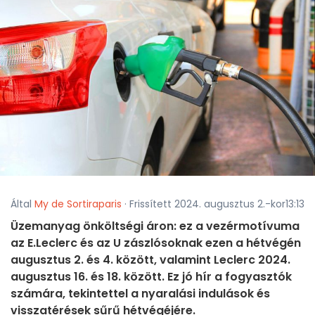
Által
My de Sortiraparis
· Frissített 2024. augusztus 2.-kor13:13
Üzemanyag önköltségi áron: ez a vezérmotívuma
az E.Leclerc és az U zászlósoknak ezen a hétvégén
augusztus 2. és 4. között, valamint Leclerc 2024.
augusztus 16. és 18. között. Ez jó hír a fogyasztók
számára, tekintettel a nyaralási indulások és
visszatérések sűrű hétvégéjére.