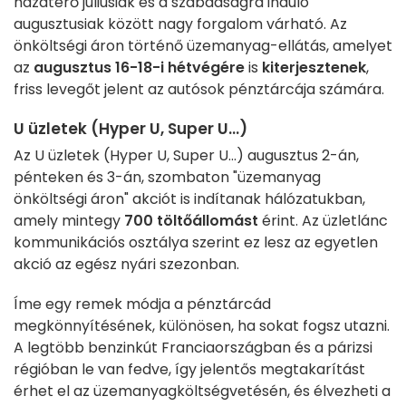
hazatérő júliusiak és a szabadságra induló
augusztusiak között nagy forgalom várható. Az
önköltségi áron történő üzemanyag-ellátás, amelyet
az
augusztus 16-18-i hétvégére
is
kiterjesztenek
,
friss levegőt jelent az autósok pénztárcája számára.
U üzletek (Hyper U, Super U...)
Az U üzletek (Hyper U, Super U...) augusztus 2-án,
pénteken és 3-án, szombaton "üzemanyag
önköltségi áron" akciót is indítanak hálózatukban,
amely mintegy
700 töltőállomást
érint. Az üzletlánc
kommunikációs osztálya szerint ez lesz az egyetlen
akció az egész nyári szezonban.
Íme egy remek módja a pénztárcád
megkönnyítésének, különösen, ha sokat fogsz utazni.
A legtöbb benzinkút Franciaországban és a párizsi
régióban le van fedve, így jelentős megtakarítást
érhet el az üzemanyagköltségvetésén, és élvezheti a