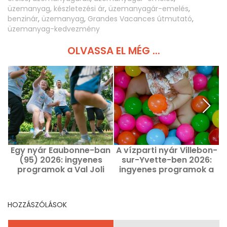
üzemanyag, készletezési ár
,
üzemanyagár-emelés
,
benzinár
,
üzemanyag
,
Grandes Vacances útmutató
,
üzemanyag-kedvezmény
OLVASSA EL MÉG ...
Egy nyár Eaubonne-ban
A vízparti nyár Villebon-
(95) 2026: ingyenes
sur-Yvette-ben 2026:
programok a Val Joli
ingyenes programok a
kastélyban
nyári szünet alatt
v
HOZZÁSZÓLÁSOK