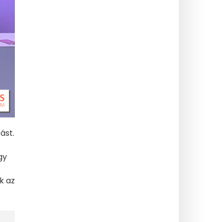
ást.
gy
k az