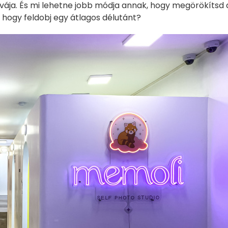
vája. És mi lehetne jobb módja annak, hogy megörökítsd 
y hogy feldobj egy átlagos délutánt?