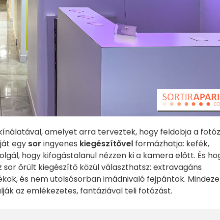
ínálatával, amelyet arra terveztek, hogy feldobja a fotóz
ját egy
sor
ingyenes
kiegészítővel
formázhatja: kefék,
zolgál, hogy kifogástalanul nézzen ki a kamera előtt. És ho
 sor őrült kiegészítő közül választhatsz: extravagáns
tékok, és nem utolsósorban imádnivaló fejpántok. Mindeze
ák az emlékezetes, fantáziával teli fotózást.