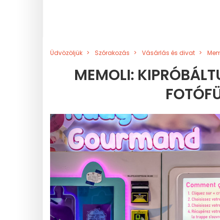
Üdvözöljük
Szórakozás
Vásárlás és divat
Memo
MEMOLI: KIPRÓBÁLTU
FOTÓFÜ