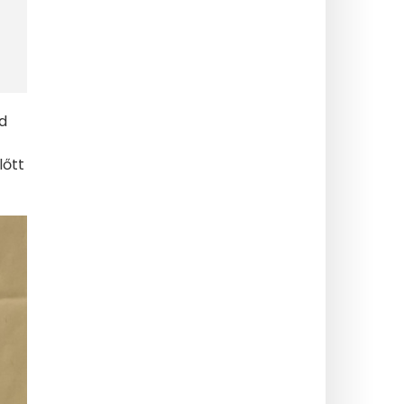
d
lőtt