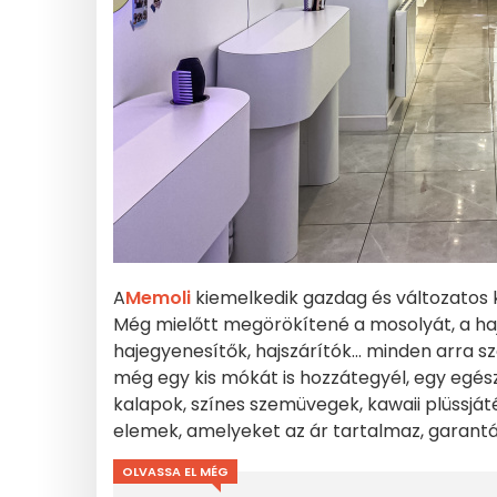
A
Memoli
kiemelkedik gazdag és változatos k
Még mielőtt megörökítené a mosolyát, a ha
hajegyenesítők, hajszárítók... minden arra s
még egy kis mókát is hozzátegyél, egy egész
kalapok, színes szemüvegek, kawaii plüssjá
elemek, amelyeket az ár tartalmaz, garantálj
OLVASSA EL MÉG