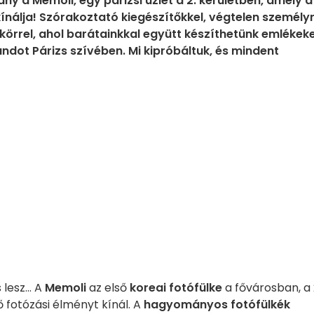
 a Memoli, egy párizsi üzlet a 2. kerületben, amely a
ínálja! Szórakoztató kiegészítőkkel, végtelen személy
örrel, ahol barátainkkal együtt készíthetünk emlékeke
ndot Párizs szívében. Mi kipróbáltuk, és mindent
lesz... A
Memoli
az első
koreai fotófülke
a fővárosban, a 
ő fotózási élményt kínál. A
hagyományos fotófülkék