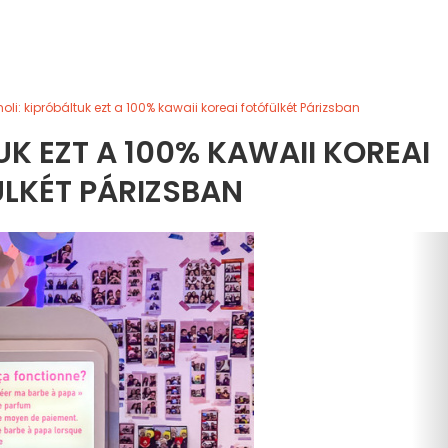
li: kipróbáltuk ezt a 100% kawaii koreai fotófülkét Párizsban
K EZT A 100% KAWAII KOREAI
LKÉT PÁRIZSBAN