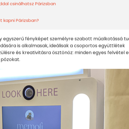
ddal csinálhatsz Párizsban
at kapni Párizsban?
egy egyszerű fényképet személyre szabott műalkotássá tu
adására is alkalmasak, ideálisak a csoportos együttlétek
ülésre és kreativitásra ösztönöz: minden egyes felvétel e
a pózokat.