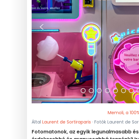
<
Memoli, a 100%
Által
Laurent de Sortiraparis
· Fotók Laurent de Sorti
Fotomatonok, az egyik legunalmasabb és l