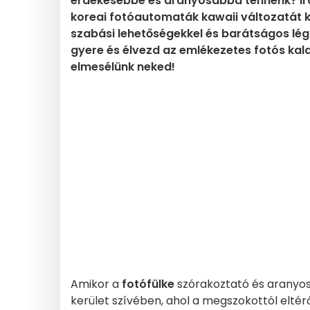
érdekesebbé és aranyosabbá tennénk? Irány
koreai fotóautomaták kawaii változatát k
szabási lehetőségekkel és barátságos légk
gyere és élvezd az emlékezetes fotós kala
elmesélünk neked!
Amikor a
fotófülke
szórakoztató és aranyos 
kerület szívében, ahol a megszokottól eltér