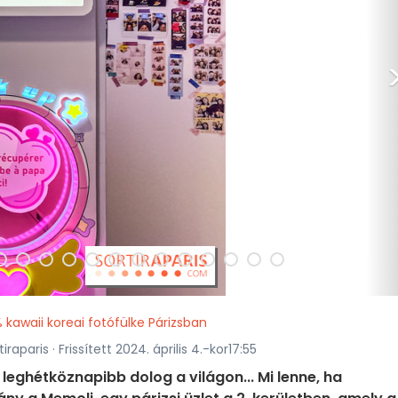
 kawaii koreai fotófülke Párizsban
raparis · Frissített 2024. április 4.-kor17:55
eghétköznapibb dolog a világon... Mi lenne, ha