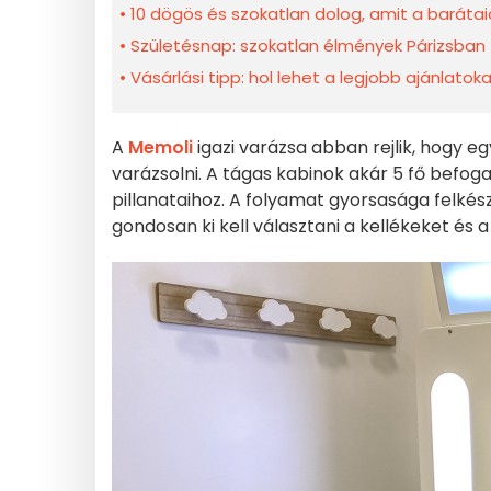
10 dögös és szokatlan dolog, amit a barátai
Születésnap: szokatlan élmények Párizsban
Vásárlási tipp: hol lehet a legjobb ajánlatok
A
Memoli
igazi varázsa abban rejlik, hogy 
varázsolni. A tágas kabinok akár 5 fő befog
pillanataihoz. A folyamat gyorsasága felkész
gondosan ki kell választani a kellékeket és 