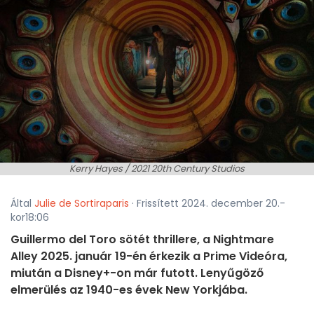
Kerry Hayes / 2021 20th Century Studios
Által
Julie de Sortiraparis
· Frissített 2024. december 20.-
kor18:06
Guillermo del Toro sötét thrillere, a Nightmare
Alley 2025. január 19-én érkezik a Prime Videóra,
miután a Disney+-on már futott. Lenyűgöző
elmerülés az 1940-es évek New Yorkjába.