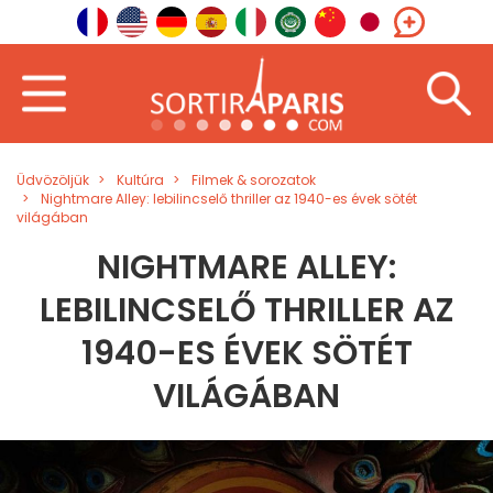
Üdvözöljük
Kultúra
Filmek & sorozatok
Nightmare Alley: lebilincselő thriller az 1940-es évek sötét
világában
NIGHTMARE ALLEY:
LEBILINCSELŐ THRILLER AZ
1940-ES ÉVEK SÖTÉT
VILÁGÁBAN