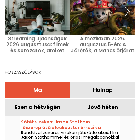
Streaming újdonságok
A mozikban 2026.
2026 augusztusa: filmek
augusztus 5-én: A
és sorozatok, amiket
Járőrök, a Mancs őrjárat
érdemes megnézni
és a Kyma
Netflixen, Disney+-on és
Prime Video-n
HOZZÁSZÓLÁSOK
Ma
Holnap
Ezen a hétvégén
Jövő héten
Sötét vizeken: Jason Statham-
főszereplésű blockbuster érkezik a
Rendkívül zavaros vizeken játszódó akciófilm
Netflixre és a HBO Maxra
Jason Stathammel és óriási megalodonokkal