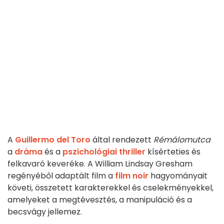
A
Guillermo del Toro
által rendezett
Rémálomutca
a
dráma
és a
pszichológiai thriller
kísérteties és
felkavaró keveréke. A William Lindsay Gresham
regényéből adaptált film a
film noir
hagyományait
követi, összetett karakterekkel és cselekményekkel,
amelyeket a megtévesztés, a manipuláció és a
becsvágy jellemez.