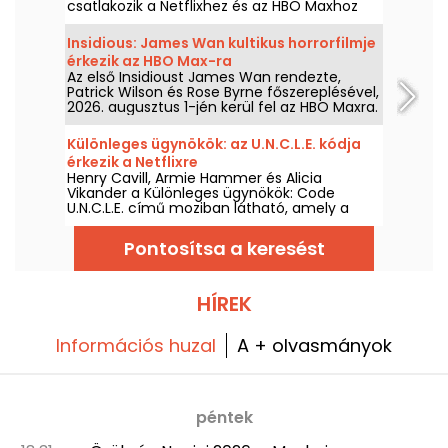
csatlakozik a Netflixhez és az HBO Maxhoz
2026. augusztus 2-án.
Insidious: James Wan kultikus horrorfilmje
érkezik az HBO Max-ra
Az első Insidioust James Wan rendezte,
Patrick Wilson és Rose Byrne főszereplésével,
2026. augusztus 1-jén kerül fel az HBO Maxra.
Különleges ügynökök: az U.N.C.L.E. kódja
érkezik a Netflixre
Henry Cavill, Armie Hammer és Alicia
Vikander a Különleges ügynökök: Code
U.N.C.L.E. című moziban látható, amely a
Netflixen lesz elérhető 2026. augusztus 6-tól.
Pontosítsa a keresést
HÍREK
Információs huzal
A + olvasmányok
péntek