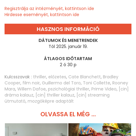
Regisztrálja az intézményét, kattintson ide
Hirdesse eseményét, kattintson ide
HASZNOS INFORMÁCIÓ
DÁTUMOK ÉS MENETRENDEK
Tól 2025. január 19.
ÁTLAGOS IDŐTARTAM
2 ó 30 p
Kulcsszavak :
thriller
,
előzetes
,
Cate Blanchett
,
Bradley
Cooper
,
film noir
,
Guillermo del Toro
,
Toni Collette
,
Rooney
Mara
,
Willem Dafoe
,
pszichológiai thriller
,
Prime Video
,
[cin]
dráma kalauz
,
[cin] thriller kalauz
,
[cin] streaming
útmutató
,
mozgóképre adaptált
OLVASSA EL MÉG ...