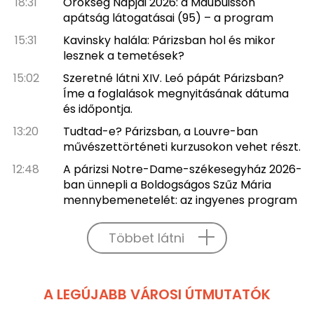
18:31
Örökség Napjai 2026: a Maubuisson
apátság látogatásai (95) – a program
15:31
Kavinsky halála: Párizsban hol és mikor
lesznek a temetések?
15:02
Szeretné látni XIV. Leó pápát Párizsban?
Íme a foglalások megnyitásának dátuma
és időpontja.
13:20
Tudtad-e? Párizsban, a Louvre-ban
művészettörténeti kurzusokon vehet részt.
12:48
A párizsi Notre-Dame-székesegyház 2026-
ban ünnepli a Boldogságos Szűz Mária
mennybemenetelét: az ingyenes program
Többet látni
A LEGÚJABB VÁROSI ÚTMUTATÓK