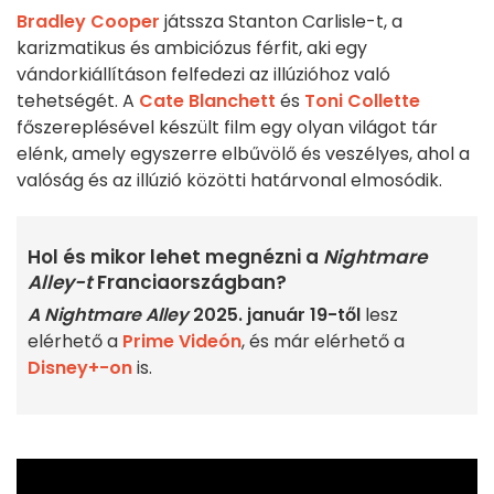
Bradley Cooper
játssza Stanton Carlisle-t, a
karizmatikus és ambiciózus férfit, aki egy
vándorkiállításon felfedezi az illúzióhoz való
tehetségét. A
Cate Blanchett
és
Toni Collette
főszereplésével készült film egy olyan világot tár
elénk, amely egyszerre elbűvölő és veszélyes, ahol a
valóság és az illúzió közötti határvonal elmosódik.
Hol és mikor lehet megnézni a
Nightmare
Alley-t
Franciaországban?
A Nightmare Alley
2025. január 19-től
lesz
elérhető a
Prime Videón
, és már elérhető a
Disney+-on
is.