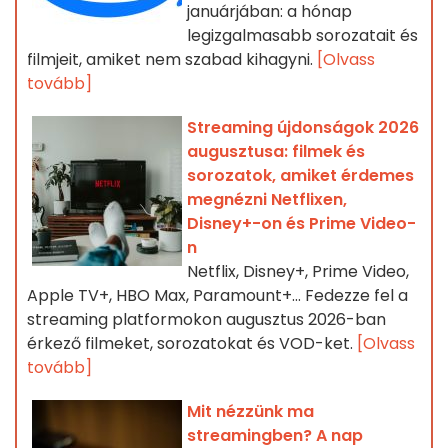
januárjában: a hónap
legizgalmasabb sorozatait és
filmjeit, amiket nem szabad kihagyni.
[Olvass
tovább]
Streaming újdonságok 2026
augusztusa: filmek és
sorozatok, amiket érdemes
megnézni Netflixen,
Disney+-on és Prime Video-
n
Netflix, Disney+, Prime Video,
Apple TV+, HBO Max, Paramount+… Fedezze fel a
streaming platformokon augusztus 2026-ban
érkező filmeket, sorozatokat és VOD-ket.
[Olvass
tovább]
Mit nézzünk ma
streamingben? A nap