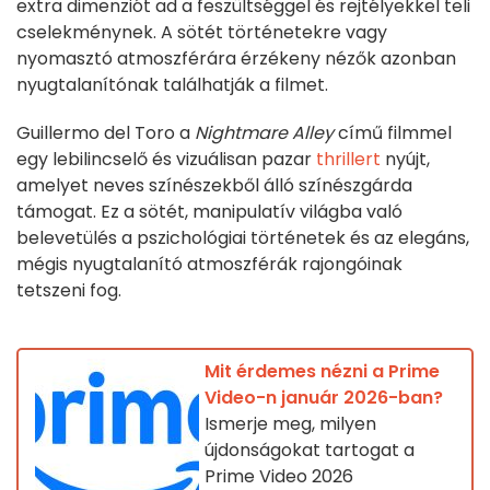
extra dimenziót ad a feszültséggel és rejtélyekkel teli
cselekménynek. A sötét történetekre vagy
nyomasztó atmoszférára érzékeny nézők azonban
nyugtalanítónak találhatják a filmet.
Guillermo del Toro a
Nightmare Alley
című filmmel
egy lebilincselő és vizuálisan pazar
thrillert
nyújt,
amelyet neves színészekből álló színészgárda
támogat. Ez a sötét, manipulatív világba való
belevetülés a pszichológiai történetek és az elegáns,
mégis nyugtalanító atmoszférák rajongóinak
tetszeni fog.
Mit érdemes nézni a Prime
Video-n január 2026-ban?
Ismerje meg, milyen
újdonságokat tartogat a
Prime Video 2026