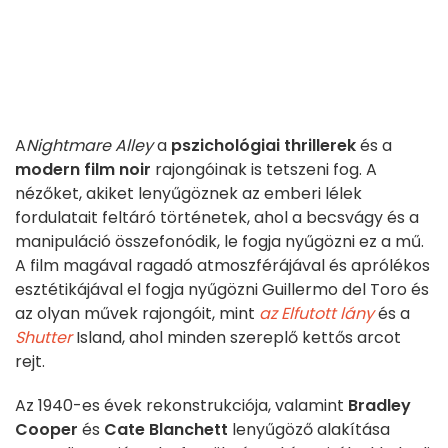
A
Nightmare Alley
a
pszichológiai thrillerek
és a
modern film noir
rajongóinak is tetszeni fog. A
nézőket, akiket lenyűgöznek az emberi lélek
fordulatait feltáró történetek, ahol a becsvágy és a
manipuláció összefonódik, le fogja nyűgözni ez a mű.
A film magával ragadó atmoszférájával és aprólékos
esztétikájával el fogja nyűgözni Guillermo del Toro és
az olyan művek rajongóit, mint
az Elfutott lány
és a
Shutter
Island, ahol minden szereplő kettős arcot
rejt.
Az 1940-es évek rekonstrukciója, valamint
Bradley
Cooper
és
Cate Blanchett
lenyűgöző alakítása