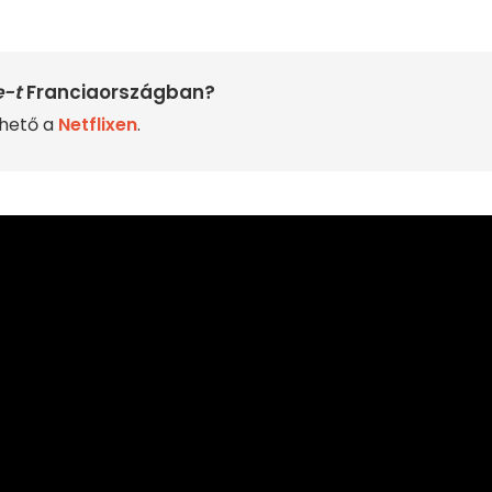
e-t
Franciaországban?
rhető a
Netflixen
.