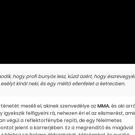
lmodik, hogy profi bunyós lesz, küzd azért, hogy észrevegyé
sélyt kínál neki, és egy méltó ellenfelet a ketrecben.
ténetét meséli el, akinek szenvedélye az
MMA
, és aki arr
 igyekszik felfigyelni rá, nehezen éri el az elismerést, ami
n végül a reflektorfénybe repíti, de egy félelmetes
ópontot jelent a karrierjében. Ez a megrendítő és magával
 jutáshoz szükséges áldozatokat, kétségeket és puszta