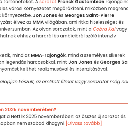
ló történeteket. A
sorozat
Franck Gastambide
rajongóina
hiteles városi környezetet megörökíteni, miközben megren
us környezetbe.
Jon Jones
és
Georges Saint-Pierre
yzást élvez az
MMA
világában, ami ritka hitelességet és
yuniverzumban. Az olyan sorozatok, mint a
Cobra Kai
vagy
hatnak ehhez a harcról és ambícióról szóló intenzív
kezik, mind az
MMA-rajongók
, mind a személyes sikerek
yan legendás harcosokkal, mint
Jon Jones
és
Georges Sa
omást kelthet realizmusával és intenzitásával.
 alapján készült, az említett filmet vagy sorozatot még n
ixen 2025 novemberében?
gat a Netflix 2025 novemberében: az összes új sorozat és
ónapban nem szabad kihagyni.
[Olvass tovább]