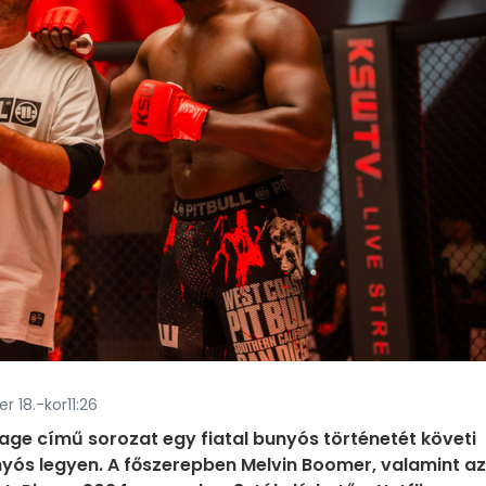
r 18.-kor11:26
age című sorozat egy fiatal bunyós történetét követi
unyós legyen. A főszerepben Melvin Boomer, valamint az