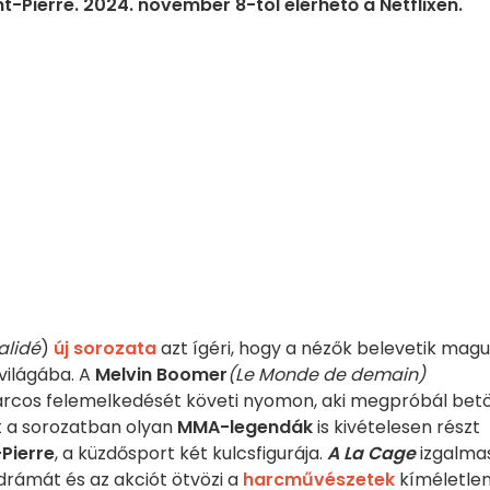
Pierre. 2024. november 8-tól elérhető a Netflixen.
alidé
)
új sorozata
azt ígéri, hogy a nézők belevetik mag
világába. A
Melvin Boomer
(Le Monde de demain)
 harcos felemelkedését követi nyomon, aki megpróbál betö
t a sorozatban olyan
MMA-legendák
is kivételesen részt
Pierre
, a küzdősport két kulcsfigurája.
A La Cage
izgalma
drámát és az akciót ötvözi a
harcművészetek
kíméletle