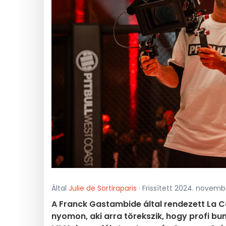
Által
Julie de Sortiraparis
· Frissített 2024. novembe
A Franck Gastambide által rendezett La C
nyomon, aki arra törekszik, hogy profi b