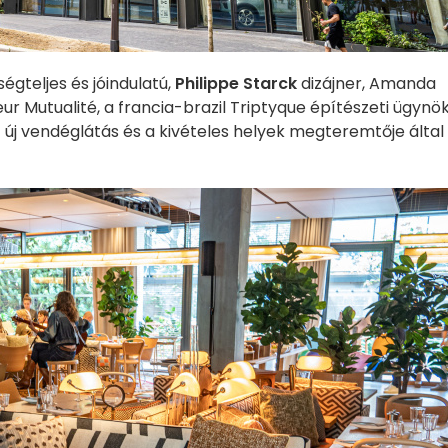
ségteljes és jóindulatú,
Philippe Starck
dizájner, Amanda
r Mutualité, a francia-brazil Triptyque építészeti ügynö
z új vendéglátás és a kivételes helyek megteremtője által