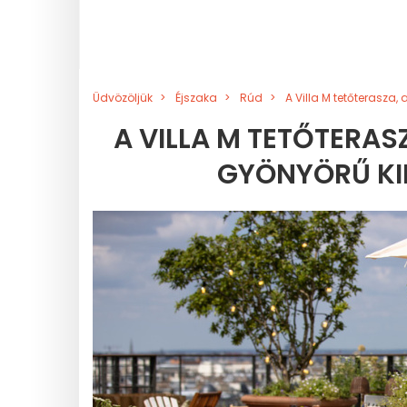
Üdvözöljük
Éjszaka
Rúd
A Villa M tetőterasza,
A VILLA M TETŐTERAS
GYÖNYÖRŰ KIL