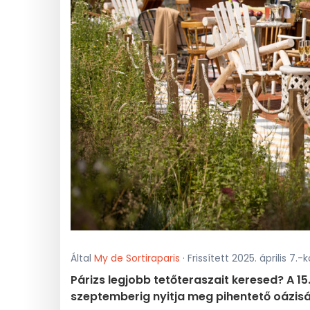
Által
My de Sortiraparis
· Frissített 2025. április 7.-k
Párizs legjobb tetőteraszait keresed? A 15
szeptemberig nyitja meg pihentető oázisá