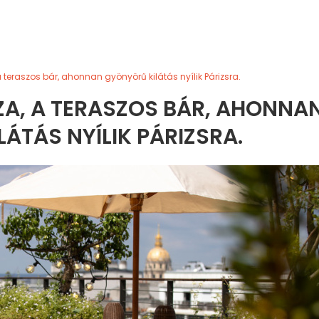
 a teraszos bár, ahonnan gyönyörű kilátás nyílik Párizsra.
ZA, A TERASZOS BÁR, AHONNA
ÁTÁS NYÍLIK PÁRIZSRA.