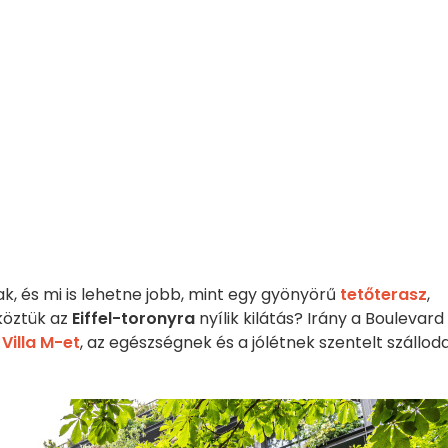
k, és mi is lehetne jobb, mint egy gyönyörű
tetőterasz
,
 köztük az
Eiffel-toronyra
nyílik kilátás? Irány a Boulevard
a
Villa M-et
, az egészségnek és a jólétnek szentelt szálloda