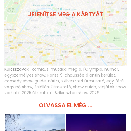
JELENÍTSE MEG A KÁRTYÁT
Kulcsszavak :
komikus
,
mutasd meg a
,
l'Olympia
,
humor
,
egyszemélyes show
,
Párizs 9
,
chaussée d antin kerület
,
comedy show guide
,
Párizs
,
szilveszteri útmutató
,
egy férfi
vagy nő show
,
felállási útmutató
,
show guide
,
vígjáték show
várható 2025 útmutató
,
Szilveszteri show 2026
OLVASSA EL MÉG ...