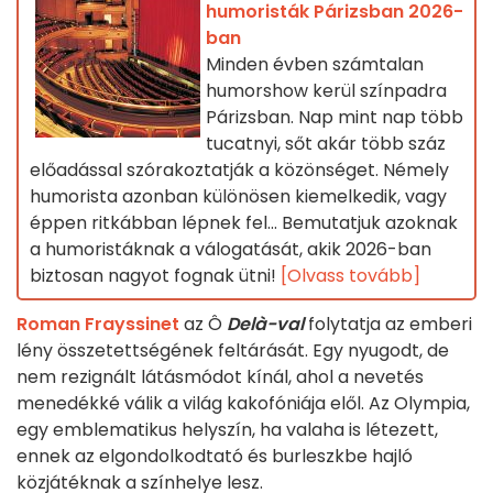
humoristák Párizsban 2026-
ban
Minden évben számtalan
humorshow kerül színpadra
Párizsban. Nap mint nap több
tucatnyi, sőt akár több száz
előadással szórakoztatják a közönséget. Némely
humorista azonban különösen kiemelkedik, vagy
éppen ritkábban lépnek fel... Bemutatjuk azoknak
a humoristáknak a válogatását, akik 2026-ban
biztosan nagyot fognak ütni!
[Olvass tovább]
Roman Frayssinet
az Ô
Delà-val
folytatja az emberi
lény összetettségének feltárását. Egy nyugodt, de
nem rezignált látásmódot kínál, ahol a nevetés
menedékké válik a világ kakofóniája elől. Az Olympia,
egy emblematikus helyszín, ha valaha is létezett,
ennek az elgondolkodtató és burleszkbe hajló
közjátéknak a színhelye lesz.