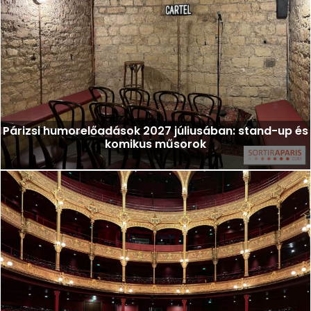
Párizsi humorelőadások 2027 júliusában: stand-up és
komikus műsorok