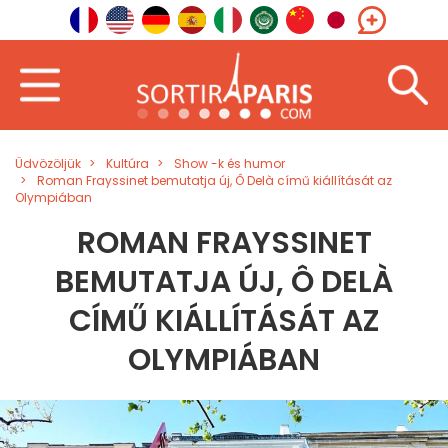
Üdvözöljük
Kultúra
Show -k és humor
Roman Frayssinet bemutatja új, Ô Delà című kiállítását az
Olympiában
ROMAN FRAYSSINET
BEMUTATJA ÚJ, Ô DELÀ
CÍMŰ KIÁLLÍTÁSÁT AZ
OLYMPIÁBAN