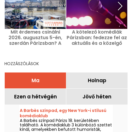
Mit érdemes csinálni
A kötelező komédiák
É
2026. augusztus 5-én,
Párizsban: fedezze fel az
szerdán Párizsban? A
aktuális és a közelgő
kihagyhatatlan
csúcspontokat
programok
HOZZÁSZÓLÁSOK
Ma
Holnap
Ezen a hétvégén
Jövő héten
A Barbès színpad, egy New York-i stílusú
komédiaklub
A Barbès színpad Párizs 18. kerületében
található. A komédiaklub 3 különböző szettet
kínál, amelyekben befutott humoristák,