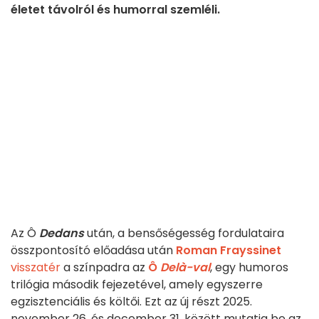
életet távolról és humorral szemléli.
Az Ô
Dedans
után, a bensőségesség fordulataira
összpontosító előadása után
Roman Frayssinet
visszatér
a színpadra az
Ô
Delà-val
, egy humoros
trilógia második fejezetével, amely egyszerre
egzisztenciális és költői. Ezt az új részt 2025.
november 26. és december 31. között mutatja be az