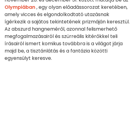
Olympiában
, egy olyan előadássorozat keretében,
amely vicces és elgondolkodtató utazásnak
ígérkezik a sajátos tekintetének prizmáján keresztül.
Az abszurd hangneméről, azonnal felismerhető
megfogalmazásairól és szürreális kitérőkkel teli
írásairól ismert komikus továbbra is a világot járja
majd be, a tisztánlátás és a fantázia közötti
egyensúlyt keresve.