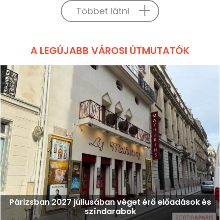
Többet látni
A LEGÚJABB VÁROSI ÚTMUTATÓK
Párizsban 2027 júliusában véget érő előadások és
színdarabok