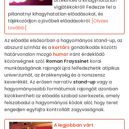
áttekintés a kihagyhatatlan
vígjátékokról! Fedezze fel a
pillanatnyi kihagyhatatlan előadásokat, és
tájékozódjon a jövőbeli előadásokról.
[Olvass
tovább]
Az előadás elsősorban a hagyományos stand-up, az
abszurd színház és a
kortárs
gondolkodás közötti
határvonalon mozgó
humor
iránt érdeklődő
közönségnek szól.
Roman Frayssinet
korai
munkásságának rajongói újra felfedezhetik atipikus
univerzumát, az érzékenység és a nonszensz
keverékét. Az erősen narratív
stand-up
vagy a
hagyományosabb formátumok rajongóit azonban
kizökkentheti az előadás szabad szerkezete, amely
felszabadul a hagyományos kódok alól, hogy teret
engedjen egyfajta kontrollált zagyvaságnak.
A legjobban várt