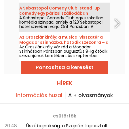
potenciális jövőbeli stand-up sztárok, sőt
olyan művészek is fellépnek, akik először
A Sebastopol Comedy Club: stand-up
lépnek színpadra.
comedy egy párizsi szállodában
A Sebastopol Comedy Club egy szokatlan
komédia színpad, amely a 123 Sebastopol
hotel szívében várja Önt Párizsban. A
szálloda szívében minden hétvégén stand-
up színpadot találsz, amelynek elismert
Az Oroszlánkirály: a musical visszatér a
művészek adnak otthont.
Mogador színházba, hatodik szezonra – a
Az Oroszlánkirály vár rád a Mogador
mi kritikánk
Színházban Párizsban augusztus 9-ig ötödik
szezonjának keretében, és szeptember
2026-tól megkezdi a hatodik évadot, több
mint tíz évvel az utolsó előadása óta ebben
Pontosítsa a keresést
a párizsi színházban. Láttuk már – mindent
elárulunk.
HÍREK
Információs huzal
A + olvasmányok
csütörtök
20:48
Úszóbajnokság: a Szajnán tapasztalt