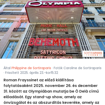
Által
Philippine de Sortiraparis
· Fotók Caroline de Sortiraparis
· Frissített 2025. április 23.-kor15:32
Roman Frayssinet az előző kiállítása
folytatásaként 2025. november 26. és december
31. között az Olympiában mutatja be Ô Delà című
előadását. Egy stand-up show, amely az
önvizsgálat és az abszurditás keveréke, amely az