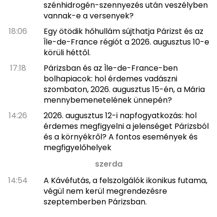
szénhidrogén-szennyezés után veszélyben
vannak-e a versenyek?
18:06
Egy ötödik hőhullám sújthatja Párizst és az
Île-de-France régiót a 2026. augusztus 10-e
körüli héttől.
17:18
Párizsban és az Île-de-France-ben
bolhapiacok: hol érdemes vadászni
szombaton, 2026. augusztus 15-én, a Mária
mennybemenetelének ünnepén?
14:26
2026. augusztus 12-i napfogyatkozás: hol
érdemes megfigyelni a jelenséget Párizsból
és a környékről? A fontos események és
megfigyelőhelyek
szerda
14:54
A Kávéfutás, a felszolgálók ikonikus futama,
végül nem kerül megrendezésre
szeptemberben Párizsban.