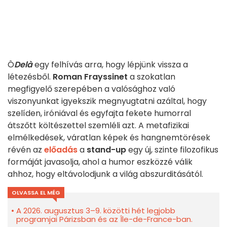
Ô
Delà
egy felhívás arra, hogy lépjünk vissza a
létezésből.
Roman Frayssinet
a szokatlan
megfigyelő szerepében a valósághoz való
viszonyunkat igyekszik megnyugtatni azáltal, hogy
szelíden, iróniával és egyfajta fekete humorral
átszőtt költészettel szemléli azt. A metafizikai
elmélkedések, váratlan képek és hangnemtörések
révén az
előadás
a
stand-up
egy új, szinte filozofikus
formáját javasolja, ahol a humor eszközzé válik
ahhoz, hogy eltávolodjunk a világ abszurditásától.
OLVASSA EL MÉG
A 2026. augusztus 3–9. közötti hét legjobb
programjai Párizsban és az Île-de-France-ban.