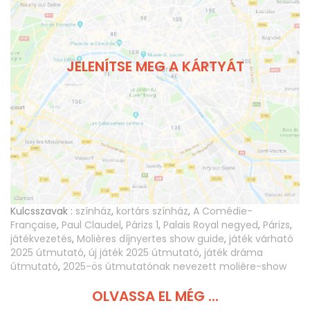
JELENÍTSE MEG A KÁRTYÁT
Kulcsszavak :
színház
,
kortárs színház
,
A Comédie-
Française
,
Paul Claudel
,
Párizs 1
,
Palais Royal negyed
,
Párizs
,
játékvezetés
,
Molières díjnyertes show guide
,
játék várható
2025 útmutató
,
új játék 2025 útmutató
,
játék dráma
útmutató
,
2025-ös útmutatónak nevezett molière-show
OLVASSA EL MÉG ...