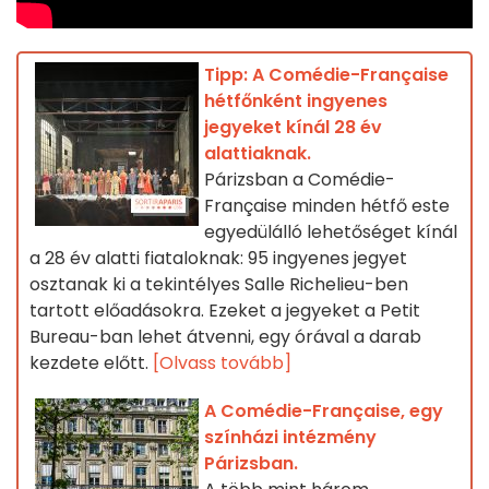
Tipp: A Comédie-Française
hétfőnként ingyenes
jegyeket kínál 28 év
alattiaknak.
Párizsban a Comédie-
Française minden hétfő este
egyedülálló lehetőséget kínál
a 28 év alatti fiataloknak: 95 ingyenes jegyet
osztanak ki a tekintélyes Salle Richelieu-ben
tartott előadásokra. Ezeket a jegyeket a Petit
Bureau-ban lehet átvenni, egy órával a darab
kezdete előtt.
[Olvass tovább]
A Comédie-Française, egy
színházi intézmény
Párizsban.