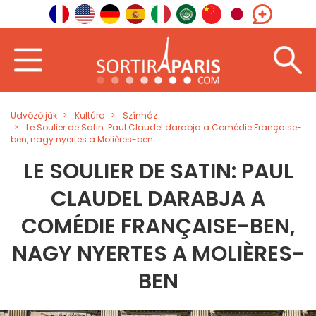
Üdvözöljük
Kultúra
Színház
Le Soulier de Satin: Paul Claudel darabja a Comédie Française-
ben, nagy nyertes a Molières-ben
LE SOULIER DE SATIN: PAUL
CLAUDEL DARABJA A
COMÉDIE FRANÇAISE-BEN,
NAGY NYERTES A MOLIÈRES-
BEN