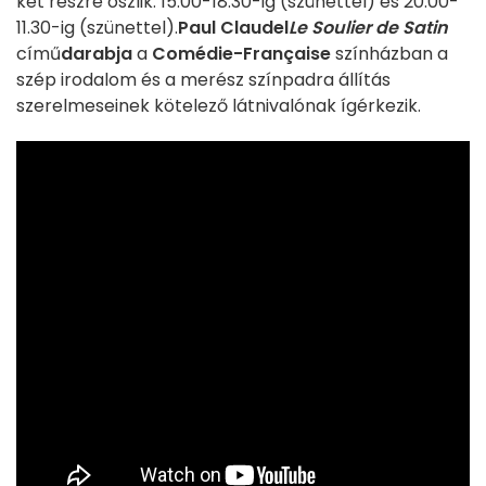
két részre oszlik: 15.00-18.30-ig (szünettel) és 20.00-
11.30-ig (szünettel).
Paul Claudel
Le Soulier de Satin
című
darabja
a
Comédie-Française
színházban a
szép irodalom és a merész színpadra állítás
szerelmeseinek kötelező látnivalónak ígérkezik.