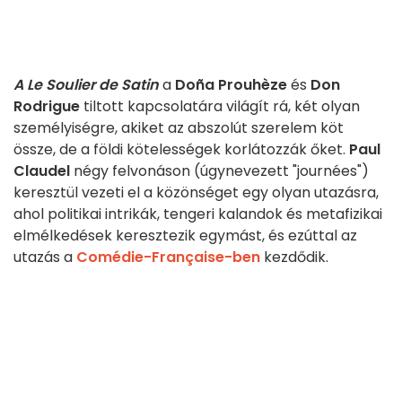
A Le Soulier de Satin
a
Doña Prouhèze
és
Don
Rodrigue
tiltott kapcsolatára világít rá, két olyan
személyiségre, akiket az abszolút szerelem köt
össze, de a földi kötelességek korlátozzák őket.
Paul
Claudel
négy felvonáson (úgynevezett "journées")
keresztül vezeti el a közönséget egy olyan utazásra,
ahol politikai intrikák, tengeri kalandok és metafizikai
elmélkedések keresztezik egymást, és ezúttal az
utazás a
Comédie-Française-ben
kezdődik.