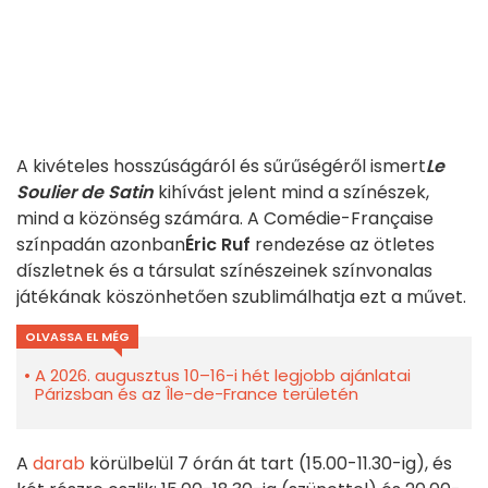
A kivételes hosszúságáról és sűrűségéről ismert
Le
Soulier de Satin
kihívást jelent mind a színészek,
mind a közönség számára. A Comédie-Française
színpadán azonban
Éric Ruf
rendezése az ötletes
díszletnek és a társulat színészeinek színvonalas
játékának köszönhetően szublimálhatja ezt a művet.
OLVASSA EL MÉG
A 2026. augusztus 10–16-i hét legjobb ajánlatai
Párizsban és az Île-de-France területén
A
darab
körülbelül 7 órán át tart (15.00-11.30-ig), és