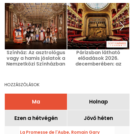
Színház: Az asztrológus
Párizsban látható
vagy a hamis jóslatok a
előadások 2026.
h
Nemzetközi Színházban
decemberében: az
éppen aktuális show-k
válogatása.
HOZZÁSZÓLÁSOK
Ma
Holnap
Ezen a hétvégén
Jövő héten
La Promesse de l'Aube, Romain Gary