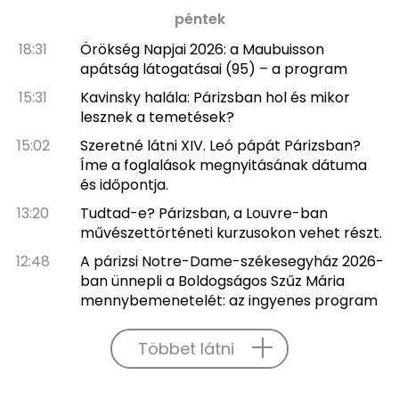
péntek
18:31
Örökség Napjai 2026: a Maubuisson
apátság látogatásai (95) – a program
15:31
Kavinsky halála: Párizsban hol és mikor
lesznek a temetések?
15:02
Szeretné látni XIV. Leó pápát Párizsban?
Íme a foglalások megnyitásának dátuma
és időpontja.
13:20
Tudtad-e? Párizsban, a Louvre-ban
művészettörténeti kurzusokon vehet részt.
12:48
A párizsi Notre-Dame-székesegyház 2026-
ban ünnepli a Boldogságos Szűz Mária
mennybemenetelét: az ingyenes program
Többet látni