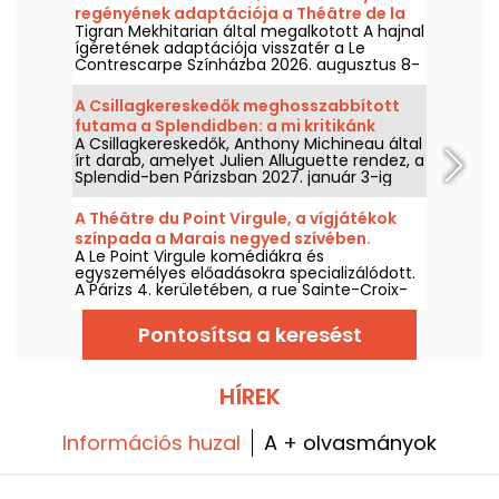
regényének adaptációja a Théâtre de la
Tigran Mekhitarian által megalkotott A hajnal
Contrescarpe színházban.
ígéretének adaptációja visszatér a Le
Contrescarpe Színházba 2026. augusztus 8-
tól.
A Csillagkereskedők meghosszabbított
futama a Splendidben: a mi kritikánk
A Csillagkereskedők, Anthony Michineau által
írt darab, amelyet Julien Alluguette rendez, a
Splendid-ben Párizsban 2027. január 3-ig
meghosszabbítva. Kritikánk.
A Théâtre du Point Virgule, a vígjátékok
színpada a Marais negyed szívében.
A Le Point Virgule komédiákra és
egyszemélyes előadásokra specializálódott.
A Párizs 4. kerületében, a rue Sainte-Croix-
de-la-Bretonnerie 7. szám alatt található
színház közel 50 éve létezik.
Pontosítsa a keresést
HÍREK
Információs huzal
A + olvasmányok