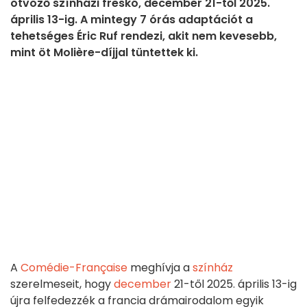
ötvöző színházi freskó, december 21-től 2025.
április 13-ig. A mintegy 7 órás adaptációt a
tehetséges Éric Ruf rendezi, akit nem kevesebb,
mint öt Molière-díjjal tüntettek ki.
A
Comédie-Française
meghívja a
színház
szerelmeseit, hogy
december
21-től 2025. április 13-ig
újra felfedezzék a francia drámairodalom egyik