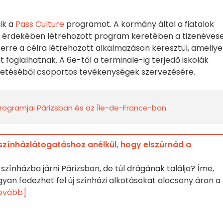
tik a
Pass Culture
programot. A kormány által a fiatalok
e érdekében létrehozott program keretében a tizenéves
erre a célra létrehozott alkalmazáson keresztül, amellye
 foglalhatnak. A 6e-től a terminale-ig terjedő iskolák
gvetéséből csoportos tevékenységek szervezésére.
programjai Párizsban és az Île-de-France-ban.
a színházlátogatáshoz anélkül, hogy elszúrnád a
zínházba járni Párizsban, de túl drágának találja? Íme,
yan fedezhet fel új színházi alkotásokat alacsony áron a
tovább]