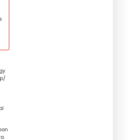
s
agy
pp/
al
ában
a.