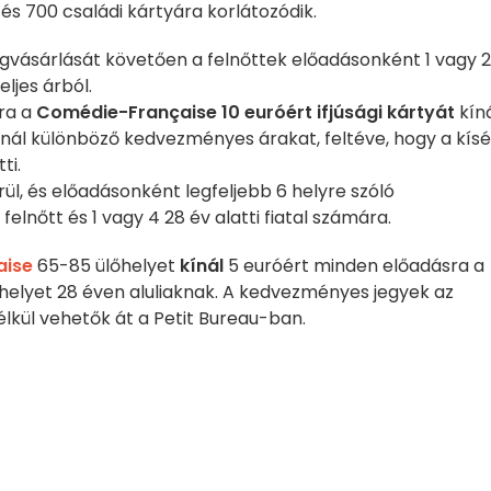
 és 700 családi kártyára korlátozódik.
gvásárlását követően a felnőttek előadásonként 1 vagy 2
ljes árból.
ra a
Comédie-Française
10 euróért ifjúsági kártyát
kíná
ínál különböző kedvezményes árakat, feltéve, hogy a kís
ti.
ül, és előadásonként legfeljebb 6 helyre szóló
elnőtt és 1 vagy 4 28 év alatti fiatal számára.
aise
65-85 ülőhelyet
kínál
5 euróért minden előadásra a
őhelyet 28 éven aluliaknak. A kedvezményes jegyek az
élkül vehetők át a Petit Bureau-ban.