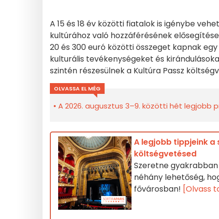
A 15 és 18 év közötti fiatalok is igénybe vehe
kultúrához való hozzáférésének elősegítés
20 és 300 euró közötti összeget kapnak egy 
kulturális tevékenységeket és kirándulásokat
szintén részesülnek a Kultúra Passz költsé
OLVASSA EL MÉG
A 2026. augusztus 3–9. közötti hét legjobb 
A legjobb tippjeink 
költségvetésed
Szeretne gyakrabban s
néhány lehetőség, hog
fővárosban!
[Olvass 