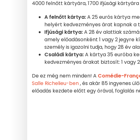
4000 felnőtt kártyára, 1700 ifjúsági kártyára
A felnőtt kártya:
A 25 eurós kártya me
helyért kedvezményes árat kapnak a te
Ifjúsági kártya:
A 28 év alattiak számá
amely előadásonként 1 vagy 2 jegyre k
személy is igazolni tudja, hogy 28 év alat
Családi kártya:
A kártya 35 euróba ker
kedvezményes árakat biztosít: 1 vagy 2 f
De ez még nem minden! A
Comédie-Franç
Salle Richelieu-ben
, és akár 85 ingyenes ül
előadás kezdete előtt egy órával, foglalás n