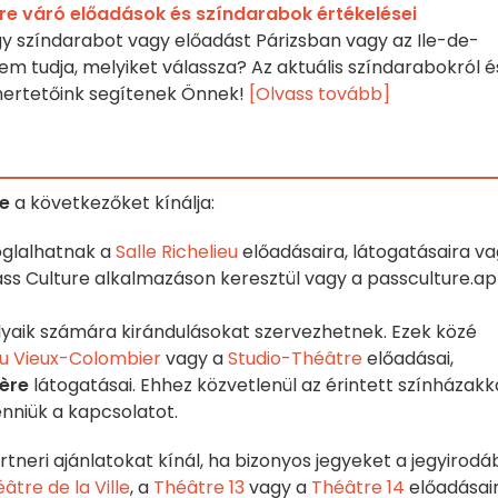
re váró előadások és színdarabok értékelései
y színdarabot vagy előadást Párizsban vagy az Ile-de-
em tudja, melyiket válassza? Az aktuális színdarabokról é
smertetőink segítenek Önnek!
[Olvass tovább]
e
a következőket kínálja:
foglalhatnak a
Salle Richelieu
előadásaira, látogatásaira v
 pass Culture alkalmazáson keresztül vagy a passculture.a
ályaik számára kirándulásokat szervezhetnek. Ezek közé
u Vieux-Colombier
vagy a
Studio-Théâtre
előadásai,
ère
látogatásai. Ehhez közvetlenül az érintett színházakk
nniük a kapcsolatot.
tneri ajánlatokat kínál, ha bizonyos jegyeket a jegyirod
âtre de la Ville
, a
Théâtre 13
vagy a
Théâtre 14
előadásair