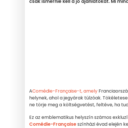
csak ismernie kell a jó ajánlatokat. Mi mi
A
Comédie-Française-t, amely
Franciaorszá
helynek, ahol a jegyárak túlzóak. Tökéletes
ne törje meg a költségvetést, feltéve, ha tu
Ez az emblematikus helyszín számos exkluzí
Comédie-Française
színházi évad elején k