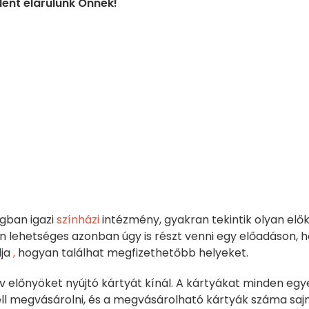
ndent elárulunk Önnek!
gban igazi
színházi
intézmény, gyakran tekintik olyan elő
en lehetséges azonban úgy is részt venni egy előadáson, 
dja
,
hogyan találhat megfizethetőbb helyeket.
v előnyöket nyújtó kártyát kínál. A kártyákat minden egy
ell megvásárolni, és a megvásárolható kártyák száma saj