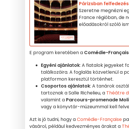
Párizsban felfedezés
Szeretne megnézni eg
France régióban, de n
előadásokról szóló i
E program keretében a
Comédie-Français
Egyéni ajánlatok
: A fiatalok jegyeket 
találkozóira. A foglalás közvetlenül a
platformon keresztül történhet.
Csoportos ajánlatok
: A tanárok oszt
tartoznak a Salle Richelieu, a
Théâtre d
valamint a
Parcours-promenade Moli
vagy a könyvtár-múzeummal kell felve
Azt is jó tudni, hogy a
Comédie-Française
par
vásárol, például kedvezményes árakat a
Thé