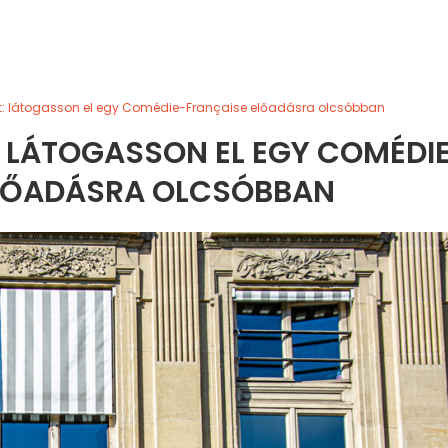
t: látogasson el egy Comédie-Française előadásra olcsóbban
 LÁTOGASSON EL EGY COMÉDI
ELŐADÁSRA OLCSÓBBAN